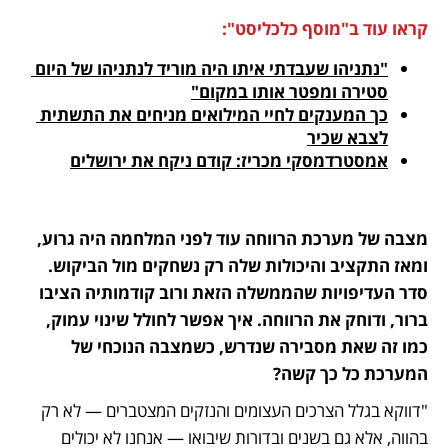
קראו עוד ב"מוסף כלכליסט":
"נתניהו שעבדתי איתו היה מוריד לנתניהו של היום 
סטירה ומפטר אותו במקום"
כך המענקים לחיי המילואים מניחים את התשתית 
לצבא שכיר
אמסטרדמסקי מכריז: קודם ניקח את ירושלים

מצבה של מערכת הרווחה עוד לפני המלחמה היה גרוע, 
ומאז התקציב והיכולות שלה רק נשחקים מול הביקוש. 
סדר העדיפויות שהממשלה הזאת ורוב קודמותיה הציבו 
ברור, ודוחק את הרווחה. איך אפשר לחולל שינוי עמוק, 
כמו זה שאת מסבירה שנדרש, כשמצבה הנוכחי של 
המערכת כל כך קשה?
"דווקא בגלל הצרכים העצומים והנזקים המצטברים — לא רק 
בהווה, אלא גם בשנים ובדורות שיבואו — אנחנו לא יכולים 