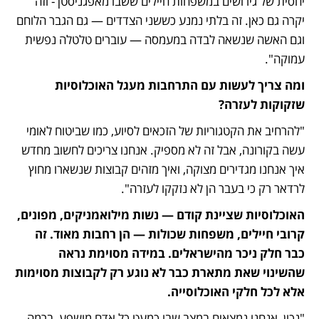
יחסית של גירושים במשפחות חיילים ששבו מאפגניסטן - וזה 
יקרה גם כאן. זה בלתי נמנע כששני הצדדים — גם הגבר הלוחם 
וגם האשה שנשאה לבדה במעמסה — עוברים טלטלה נפשית 
עמוקה".
ומה צריך לעשות עם התרחבות מעגל האוכלוסיות 
שזקוקות לעזרה? 
"להרחיב את הקטגוריות של הזכאים לסיוע, כמו שביטוח לאומי 
עשה בקורונה, אבל זה לא מספיק. אנחנו צריכים לחשוב מחדש 
איך אנחנו מגדירים מצוקה, ואיך מזהים קבוצות שנשארו מחוץ 
לרדאר רק כי בעבר הן לא נזקקו לעזרה".
האוכלוסיות שציינת קודם — נשות מילואמניקים, מפונים, 
קרובי חיילים, משפחות שכולות — הן רחבות מאוד. זה 
כבר חלק ניכר מהישראלים. במידה מסוימת נראה 
שהשינוי שאת מתארת כבר לא נוגע רק לקבוצות מסוימות 
אלא לכל חלקי האוכלוסייה.
"נכון, אנחנו נמצאים במצב שבו כמעט כל אדם מושפע, ברמה 