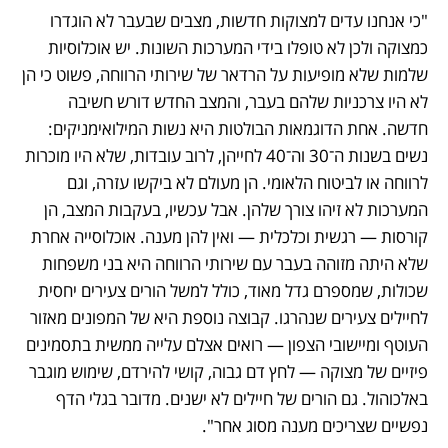
"כי אנחנו עדים למצוקות חדשות, מצבים שבעבר לא הוגדרו 
כמצוקה ולכן לא טופלו בידי המערכות השונות. יש אוכלוסיות 
שלמות שלא מופיעות על הרדאר של שירותי הרווחה, פשוט כי הן 
לא היו צרכניות שלהם בעבר, והמצב החדש דורש חשיבה 
חדשה. אחת הדוגמאות הבולטות היא נשות המילואימניקים: 
נשים בשנות ה־30 וה־40 לחייהן, לרוב עובדות, שלא היו מוכרות 
לרווחה או לביטוח הלאומי. הן מעולם לא ביקשו עזרה, וגם 
המערכות לא זיהו צורך שלהן. אבל עכשיו, בעקבות המצב, הן 
קורסות — רגשית וכלכלית — ואין להן מענה. אוכלוסייה אחרת 
שלא היתה מזוהה בעבר עם שירותי הרווחה היא בני משפחות 
שכולות, שמספרם גדל מאוד, כולל למשל הורים צעירים יחסית 
לחיילים צעירים שנהרגו. קבוצה נוספת היא של המפונים מאזור 
העוטף ומיישובי הצפון — רואים אצלם עלייה ממשית בתסמינים 
פיזיים של מצוקה — לחץ דם גבוה, קושי להירדם, שימוש מוגבר 
באלכוהול. גם הורים של חיילים לא ישנים. מדובר בגלי הדף 
נפשיים שצריכים מענה מסוג אחר".