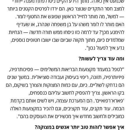
שכמעט אין כאלה. מתוך הידע הקיים ניסו לפתח מענה ייחודי 
למצב חסר התקדים שנוצר כאן. הם ירדו לפרטים הקטנים ביותר 
— למשל, מה מותר לחייל הראשון שפוגש את החטוף לומר. 
האם מותר לו לומר משהו על בן משפחה שנהרג, או שעדיף 
להימנע מכך? עד לרמה כזו ניסחו ממש תורה חדשה — הנחיות 
שמלמדים כיום, מתוך תקווה שביום שבו ישובו חטופים נוספים, 
נדע איך לפעול נכון".
ומה עוד צריך לעשות?
"לטפל במעמד מקצועות הבריאות המשלימים — פסיכותרפיה, 
פיזיותרפיה, תזונה, ריפוי בעיסוק ועבודה סוציאלית. במשך שנים 
הם נדחקו לשוליים. כיום, עם כמות המצוקות והצורך בשיקום, הם 
בקו הראשון. צריך להפסיק לחשוב עליהם כנספחים, 
'פארא־רפואיים'. הם המערכת עצמה, ויש לשים אותם בקדמת 
הבמה. עוד תקנים, עוד תקציבים, וגם להכיר במקצועות האלה 
כמובילים ולחשוב מחדש איך מכשירים את העוסקים בהם".
איך אפשר לזהות טוב יותר אנשים במצוקה?