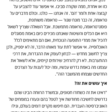
כזו או אחרת, ממה שקורה סביבו. אי אפשר עוד להצביע על 
קבוצה אחת ולומר 'הם'. זה אנחנו — כולנו. וכולם מדברים על 
טראומה, זה כבר מונח שגור — טראומה משותפת, 
פוסט־טראומה, טראומה מתמשכת. אבל השאלה שצריך לשאול 
היא אם הכלים והשיטות שאנחנו מכירים כיום באמת מסוגלים 
להכיל את ממדי התופעה הנוכחית, ואם הם מתאימים לכלל 
האוכלוסייה. אי אפשר לתת עוד מאותו הדבר, זה לא יספיק, ולכן 
צריך לחשוב מחדש — לבחון לעומק את ההגדרות, את דרכי 
ההתערבות. לא רק להרחיב שירותים קיימים, אלא לשאול את 
עצמנו מה באמת נדרש עכשיו, ומה יכול לענות על הצרכים 
החדשים שצמחו מהמשבר הזה".
איך עושים את זה?
"ראינו את זה כשחזרו חטופים, ובמשרד הרווחה הבינו שהם 
נדרשים לחשיבה מחודשת איך לטפל בהם ונעזרו במומחים של 
האוניברסיטה העברית. הם חיפשו מקרים דומים בעולם, וגילו 