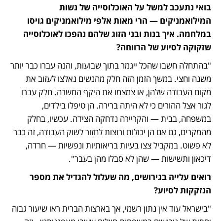
בואי נתעכב למשל על האוכלוסייה של נשות 
המילואמניקים — הרי מאות אלפי מילואמניקים גויסו 
במלחמה. איך בנות ובני הזוג שלהם נהפכו לאוכלוסייה 
שזקוקה לסיוע של הרווחה? 
"בהתחלה חשבו שהכל ייגמר בתוך שבועות, והנה עברו כבר יותר 
משנה וחצי. במשך הזמן הזה חלק מהנשים נאלצו לעזוב את 
מקום העבודה שלהן, או צמצמו את היקף המשרה. חלק עברו 
לגור אצל ההורים כי לא היתה ברירה. הן טיפלו בילדים, 
במשפחה, בבית — והקריירה נדחקה הצידה. עכשיו, בחלק 
מהמקרים, גם אם הן יכולות ורוצות לחזור לשוק העבודה, זה כבר 
לא פשוט. במקביל צצו בעיות בריאותיות ונפשיות — חרדה, 
דיכאון ותשישות — שהן לא סבלו מהן בעבר".
רואים עלייה בגירושים, מה שעלול להגדיל את מספר 
הנזקקות לסיוע?
"בישראל עוד אין נתון רשמי, אך בארצות הברית ראו שיעור גבוה 