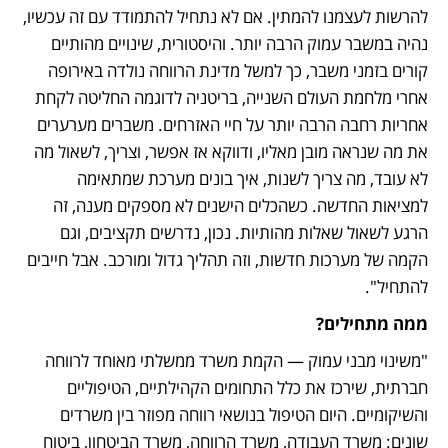
להרשות לעצמנו להמתין. אם לא נתחיל להתמודד עם זה עכשיו, 
נהיה במשבר עמוק הרבה יותר. והיסטורית, שינויים מהותיים 
קורים בזמני משבר, כך למשל מדינת הרווחה נולדה באירופה 
אחרי מלחמת העולם השנייה, בריטניה לדוגמה החליטה לקחת 
אחריות רחבה הרבה יותר על חיי האזרחים. משברים מערערים 
את מה שנראה מובן מאליו, ודווקא אז אפשר, וצריך, לשאול מה 
לא עובד, מה צריך לשנות, איך בונים מערכת שמתאימה 
למציאות החדשה. כשהכלים הישנים לא מספקים מענה, זה 
הרגע לשאול שאלות מהותיות. נכון, נדרשים תקציבים, וגם 
הקמה של מערכות חדשות, וזה תהליך גדול ומורכב. אבל חייבים 
להתחיל".
ממה מתחילים?
"משינוי מבני עמוק — הקמת משרד ממשלתי מאוחד לרווחה 
חברתית, שירכז את כלל התחומים הקהילתיים, הטיפוליים 
והשיקומיים. היום הטיפול בנושאי רווחה מפוזר בין משרדים 
שונים: משרד העבודה, משרד הרווחה, משרד הביטחון, ביטוח 