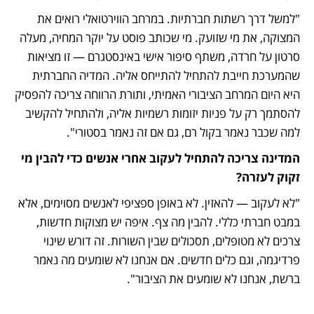
"למשל דרך רשתות חברתיות. במרחב הווירטואלי רואים את 
המצוקה, את מי שזועק. מי שכותב פוסט על יוקר המחיה, מעלה 
סרטון על חרדה, משתף סיפור אישי באינסטגרם — זו מציאות 
שהמערכת חייבת להתחיל להתייחס אליה. המדיה החברתית 
היא היום המרחב הציבורי האמיתי, ותורת הרווחה צריכה להפסיק 
להסתמך רק על פניות יזומות רשמיות אליה, ולהתחיל להקשיב 
למה שכבר נאמר בקול רם, גם אם זה נאמר בסטורי".
המדינה צריכה להתחיל לעקוב אחרי אנשים כדי להבין מי 
זקוק לעזרה?
"לא לעקוב — להאזין. לא באופן ספציפי לאנשים מסוימים, אלא 
במבט חברתי כללי. להבין מה צף. איפה יש מצוקות חדשות, 
צרכים לא מטופלים, תסכולים שבין השורות. זה דורש שינוי 
פרדיגמה, וגם כלים חדשים. אם אנחנו לא שומעים מה נאמר 
ברשת, אנחנו לא שומעים את הציבור".