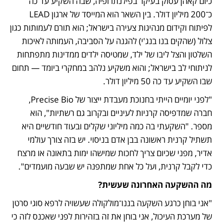
כיום קאהן עסוק בעיקר בפילנתרופיה, שבה השקיע עד כה 
כ־200 מיליון דולר. בין השאר הוא המייסד של ארגון LEAD 
לפיתוח וקידום מנהיגות צעירה בישראל; הוא תורם לעמותות כגון 
צלול (שהקים בנו בנג'י) להגנה על הסביבה, העמותה לאיכות 
השלטון והצל ליבו של ילד, שמטיסה ילדים ממדינות מתפתחות 
לניתוחי לב בישראל; והוא משקיע נלהב במחקרי ביומד — תחום 
שבו השקיע עד כה 50 מיליון דולר. 
"לפני יומיים הייתי בחנוכת מעבדת ייצור של Precise Bio, 
חברה שמדפיסה קרניות לעיניים ובקרוב גם רשתיות", הוא 
מספר. "השקעתי בה כמה מיליוני שקלים ובעוד חודשיים היא 
תשתיל קרנית ראשונה בבן אדם בניסוי. יש בזה צורך עולמי 
אדיר, מפני שכיום צריך לחכות שמישהו ימות בתאונה או מרצח 
כדי לקבל קרנית, ועל כל אחת שמתפנה יש שבעה מועמדים".
מה ההשקעה האחרונה שעשית?
"אני בוחן כרגע השקעה בננו־מולקולה שעשויה לרפא סוגי סרטן 
של מערכת העיכול, אני בוחן את זה בזהירות לפני שאכנס לזה כי 