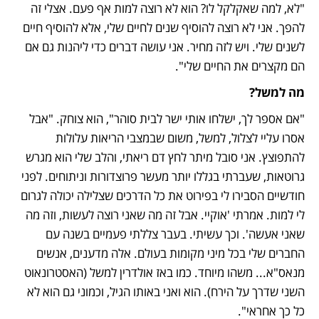
"לא, למה שאקלקל לו? הוא לא רוצה למות אף פעם. אצלי זה 
להפך. אני לא רוצה להוסיף שנים לחיים שלי, אלא להוסיף חיים 
לשנים שלי. ויש לזה מחיר. אני עושה דברים כדי ליהנות גם אם 
הם מקצרים את החיים שלי".
מה למשל?
"אם אספר לך, ישלחו אותי ישר לבית סוהר", הוא צוחק. "אבל 
אסרו עליי לצלול, למשל, משום שבמצבי הריאות עלולות 
להתפוצץ. אני סובל מיתר לחץ דם ריאתי, והלב שלי הוא מגרש 
גרוטאות, שעברתי בגללו יותר מעשר פרוצדורות וניתוחים. לפני 
חודשיים הסבירו לי בפירוט את כל הדרכים שצלילה יכולה לגרום 
לי למות. אמרתי 'אוקיי. אבל זה מה שאני רוצה לעשות, וזה מה 
שאני אעשה'. וכך עשיתי. בעבר צללתי פעמיים בשנה עם 
החברים שלי בכל מיני מקומות בעולם. אלה מדענים, אנשים 
מנאס"א... משהו מיוחד. כמו באז אולדרין למשל (האסטרונאוט 
השני שדרך על הירח). הוא ואני באותו הגיל, וכמוני גם הוא לא 
כל כך אחראי".