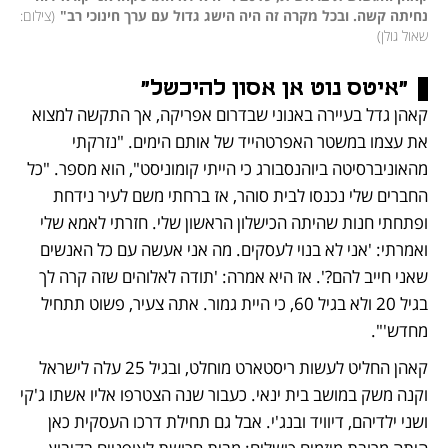
נחיתה קשה. ובכל מקרה זה היה הישג גדול עם ערך חינוכי רב"
(
צילום: 
שאול גולן
)
"איטס נוט אן אסון להיכשל"
קאהן גדל בעיירה באנוני שבדרום אפריקה, אך התקשה למצוא 
את עצמו במשטר האפרטהייד של אותם הימים. "נזרקתי 
מהאוניברסיטה ביוהנסבורג כי הייתי קומוניסט", הוא מספר. "כל 
החברים שלי נכנסו לבית סוהר, אז ברחתי משם לעיר נידחת 
ופתחתי חנות שהיתה הכישלון הראשון שלי. חזרתי לאמא שלי 
ואמרתי: 'אני לא בנוי לעסקים. מה אני אעשה עם כל האנשים 
שאני חייב להם?'. אז היא אמרה: 'תודה לאלוהים שזה קרה לך 
בגיל 20 ולא בגיל 60, כי היית גמור. אתה צעיר, פשוט תתחיל 
מחדש'".
קאהן החליט לעשות ריסטארט מוחלט, ובגיל 25 עלה לישראל 
וקנה משק במושב בית ינאי. כעבור שנה הצטרפו אליו אשתו ג'קי 
ושני ילדיהם, דיוויד ובנג'י. אבל גם תחילת דרכו העסקית כאן 