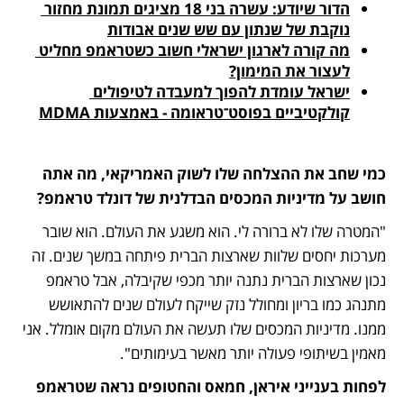
הדור שיודע: עשרה בני 18 מציגים תמונת מחזור 
נוקבת של שנתון עם שש שנים אבודות
מה קורה לארגון ישראלי חשוב כשטראמפ מחליט 
לעצור את המימון?

ישראל עומדת להפוך למעבדה לטיפולים 
קולקטיביים בפוסט־טראומה - באמצעות MDMA

כמי שחב את ההצלחה שלו לשוק האמריקאי, מה אתה 
חושב על מדיניות המכסים הבדלנית של דונלד טראמפ?
"המטרה שלו לא ברורה לי. הוא משגע את העולם. הוא שובר 
מערכות יחסים שלוות שארצות הברית פיתחה במשך שנים. זה 
נכון שארצות הברית נתנה יותר מכפי שקיבלה, אבל טראמפ 
מתנהג כמו בריון ומחולל נזק שייקח לעולם שנים להתאושש 
ממנו. מדיניות המכסים שלו תעשה את העולם מקום אומלל. אני 
מאמין בשיתופי פעולה יותר מאשר בעימותים".
לפחות בענייני איראן, חמאס והחטופים נראה שטראמפ 