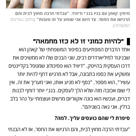
מימין: קאהן עם בניו בנג'י ודיוויד. "עבדתי הרבה מחוץ לבית והם 
הרגישו את החסר. עד היום אני שומע על זה טענות"
(
צילום: באדיבות 
המשפחה
)
"להיות כמוני זו לא כזו מחמאה"
אחד הדברים המפתיעים בסיפור המשפחתי של קאהן הוא 
שבניגוד למיליארדרים רבים, שני הבנים שלו לא ממשיכים את 
דרכו העסקית בהייטק. "דיוויד הוא פסיכולוג שמטפל בקליינטים 
ומשקיע את כספו בתבונה, אבל לא מרגיש דחף להיות יותר 
עשיר", הוא מספר. "כסף לא מניע אותו, ואני מעריך את זה. אין 
לי שום אכזבה מזה שלא הלך לעסקים. בנג'י יותר דוחף לבנות 
דברים, ועכשיו הוא בונה אקווריום מרשים ועוצמתי על נהר בלב 
ברלין. אני גאה בשניהם".
סיפרת לי שהם כועסים עליך. למה?
"עבדתי הרבה מחוץ לבית, והם הרגישו את החסר. אז לא הבנתי 