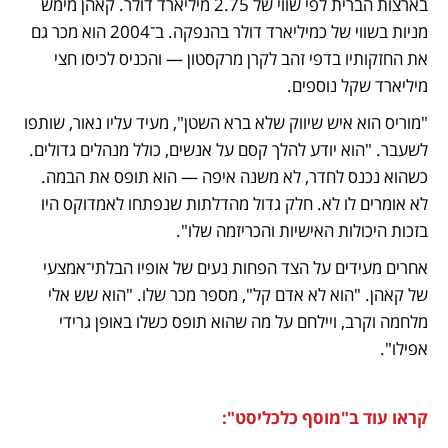
בארצות הברית לפי שווי של 2.75 מיליארד דולר. קאהן מימש 
מניות בשווי של כמיליארד דולר בהנפקה. ב־2004 הוא מכר גם 
את החזקותיו בדפי זהב לקרן מרקסטון — והכניס לכיסו חצי 
מיליארד שקל נוספים.
"מוריס הוא איש שיווק שלא ברא השטן", מעיד עליו נאור, שותפו 
לשעבר. "הוא יודע להלך קסם על אנשים, כולל מנהלים גדולים. 
כשהוא נכנס לחדר, לא משנה איפה — הוא תופס את הבמה. 
לא אומרים לו לא. חלק גדול מהדלתות שנפתחו לאמדוקס היו 
בזכות היכולות האישיות והכריזמה שלו". 
אחרים מעידים על הצד הפחות נעים של אופיו הבלתי־אמצעי 
של קאהן. "הוא לא אדם קל", מספר מכר שלו. "הוא שש אלי 
מלחמה וקרב, ויילחם על מה שהוא תופס כשלו באופן גרידי 
אפילו".
קראו עוד ב"מוסף כלכליסט":