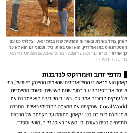
קאהן צולל באילת ובאורווה הפרטית שלו בבית ינאי. "צללתי גם עם 
האסטרונאוט באז אולדרין. הוא ואני באותו גיל, וכמוני גם הוא לא כל 
כך אחראי"
(
צילומים: Adam's Undersea Adventures - Adam Baxter, 
באדיבות המשפחה
)
מדפי זהב ואמדוקס לנדבנות
קאהן הוא מראשוני המיליארדרים שהצמיח ההייטק בישראל, כמי 
שייסד את דפי זהב עוד בסוף שנות השישים, וכאחד המייסדים 
של ענקית התוכנה אמדוקס. בשנות השבעים הוא ייסד גם את 
Coral World, שהקימה את המצפה התת־ימי באילת. החברה, 
שמנוהלת בידי בנו בנג'י קאהן, חתומה על הקמתם של מרכזים 
תת־ימיים רבים בעולם, בין השאר באוסטרליה, הוואי וספרד. 