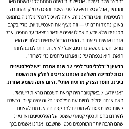
"המצב שלה בעולם. אנטישמיות היתה מתחת לפני השטח מאז 
ומתמיד, אבל עכשיו היא על פני השטח והפכה לחלק מהחברה 
הלגיטימית, ואני מודאג מזה. אתה לא יכול לנהל מלחמה בחמאס 
באופן נחמד ותרבותי — וזה מציף את האנטישמיות, כולל בקרב 
מפגינים שלא יודעים אפילו איפה ישראל נמצאת על המפה. אבל 
אנחנו אנשים די אתיים. ההרס הגדול שרואים בטלוויזיה הוא 
נורא, וחפים מפשע נהרגים, אבל לא אנחנו התחלנו במלחמה 
הזאת. היא נכפתה עלינו ואנחנו נלחמים כדי לשרוד".
בראיון ל"כלכליסט" לפני 12 שנה אמרת "יש לפלסטינים 
זכות למדינה משלהם ואנחנו צריכים לחלק את השטח 
בינינו. חוסר הצדק מרתיח אותי". היום אתה נשמע אחרת.
"אני יודע. 7 באוקטובר היה קריאת השכמה נוראית לישראל. 
האם אנחנו יכולים לחיות עם הפלסטינים? זה יהיה קשה. נכשלנו 
קשות כשנתפסנו לא מוכנים למתקפה ההיא. נתנו לעצמנו 
להירדם בחסות כסף קטארי ששפכו על הפלסטינים ואז גילינו 
שהם הרבה יותר מתוחכמים מכפי שחשבנו. אנחנו אשמים בכך 