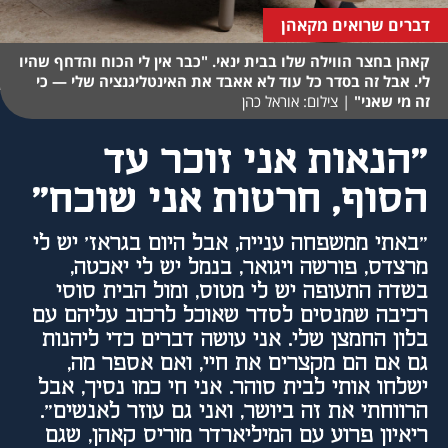
דברים שרואים מקאהן
קאהן בחצר הווילה שלו בבית ינאי. "כבר אין לי הכוח והדחף שהיו
לי. אבל זה בסדר כל עוד לא אאבד את האינטליגנציה שלי — כי
זה מי שאני"
|
צילום: אוראל כהן
"הנאות אני זוכר עד
הסוף, חרטות אני שוכח"
"באתי ממשפחה ענייה, אבל היום בגראז' יש לי
מרצדס, פורשה ויגואר, בנמל יש לי יאכטה,
בשדה התעופה יש לי מטוס, ומול הבית סוסי
רכיבה שמנסים לסדר שאוכל לרכוב עליהם עם
בלון החמצן שלי. אני עושה דברים כדי ליהנות
גם אם הם מקצרים את חיי, ואם אספר מה,
ישלחו אותי לבית סוהר. אני חי כמו נסיך, אבל
הרווחתי את זה ביושר, ואני גם עוזר לאנשים".
ריאיון פרוע עם המיליארדר מוריס קאהן, שגם