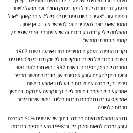
היתה מרובת מיזמים כושלים: מבית חרושת לאופניים בקיבוץ 
צרעה, דרך חברה לגידול בקר בעמק החולה ועד מפעל לייצור 
כפפות עור. "צעירים היום מפחדים להיכשל", אומר קאהן. "אבל 
המסר שאני רוצה להעביר הוא: 'להיכשל איז נוט אן אסון'. 
ההצלחה שלי קרתה רק בזכות זה שלא ויתרתי. אחרי שנפלתי, 
קמתי והתחלתי מחדש".
נקודת המפנה העסקית החיובית בחייו אירעה בשנת 1967 
כשזכה במכרז של משרד התקשורת לשיווק מדריכי טלפונים עם 
החברה שהקים, דפי זהב. בשנת 1982 הוא חבר לאבי נאור 
ובועז דותן להקמת עורק אינפורמיישן, חברה למחשוב מדריכי 
טלפונים, שמכרה את שירותיה בעולם באמצעות ישות 
אמריקאית שהוקמה במיוחד לשם כך ונקראה אמדוקס. בהמשך 
אמדוקס עברה גם לפתח תוכנות בילינג וניהול שירות עבור 
חברות טלפוניה.
גם כאן ההצלחה היתה מהירה: בתוך שלוש שנים 50% מקבוצת 
עורק נמכרה לסאותווסטרן בל, וב־1998 היא הונפקה בבורסה 