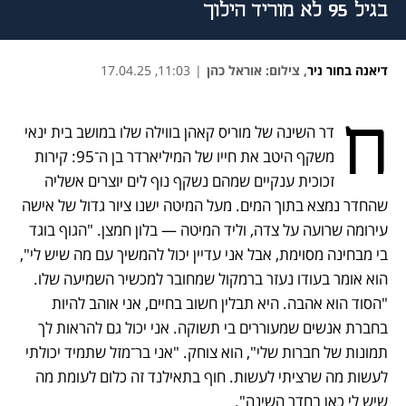
בגיל 95 לא מוריד הילוך
דיאנה בחור ניר
,
צילום: אוראל כהן
|
11:03, 17.04.25
נפתח בכרטיסייה חדשה
נפתח בכרטיסייה חדשה
נפתח בכרטיסייה חדשה
ח
דר השינה של מוריס קאהן בווילה שלו במושב בית ינאי 
משקף היטב את חייו של המיליארדר בן ה־95: קירות 
זכוכית ענקיים שמהם נשקף נוף לים יוצרים אשליה 
שהחדר נמצא בתוך המים. מעל המיטה ישנו ציור גדול של אישה 
עירומה שרועה על צדה, וליד המיטה — בלון חמצן. "הגוף בוגד 
בי מבחינה מסוימת, אבל אני עדיין יכול להמשיך עם מה שיש לי", 
הוא אומר בעודו נעזר ברמקול שמחובר למכשיר השמיעה שלו. 
"הסוד הוא אהבה. היא תבלין חשוב בחיים, אני אוהב להיות 
בחברת אנשים שמעוררים בי תשוקה. אני יכול גם להראות לך 
תמונות של חברות שלי", הוא צוחק. "אני בר־מזל שתמיד יכולתי 
לעשות מה שרציתי לעשות. חוף בתאילנד זה כלום לעומת מה 
שיש לי כאן בחדר השינה".