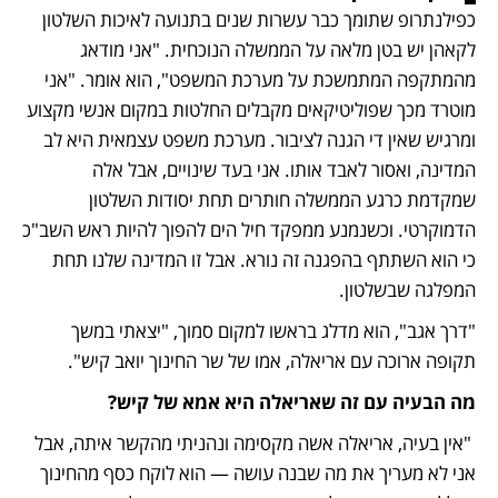
כפילנתרופ שתומך כבר עשרות שנים בתנועה לאיכות השלטון 
לקאהן יש בטן מלאה על הממשלה הנוכחית. "אני מודאג 
מהמתקפה המתמשכת על מערכת המשפט", הוא אומר. "אני 
מוטרד מכך שפוליטיקאים מקבלים החלטות במקום אנשי מקצוע 
ומרגיש שאין די הגנה לציבור. מערכת משפט עצמאית היא לב 
המדינה, ואסור לאבד אותו. אני בעד שינויים, אבל אלה 
שמקדמת כרגע הממשלה חותרים תחת יסודות השלטון 
הדמוקרטי. וכשנמנע ממפקד חיל הים להפוך להיות ראש השב"כ 
כי הוא השתתף בהפגנה זה נורא. אבל זו המדינה שלנו תחת 
המפלגה שבשלטון.
"דרך אגב", הוא מדלג בראשו למקום סמוך, "יצאתי במשך 
תקופה ארוכה עם אריאלה, אמו של שר החינוך יואב קיש".
מה הבעיה עם זה שאריאלה היא אמא של קיש?
 "אין בעיה, אריאלה אשה מקסימה ונהניתי מהקשר איתה, אבל 
אני לא מעריך את מה שבנה עושה — הוא לוקח כסף מהחינוך 