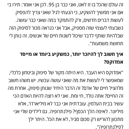
זה עולם שהכל בו זז לאט, ואני כבר בן 95. לכן אני אומר: תירו בי 
אם אני ממשיך להשקיע, כי הגעתי לגיל שאני צריך להפסיק 
לעשות דברים חדשים, ורק להתמקד במה שאני כבר עושה. 
נשבעתי לעצמי שזה מספיק, אבל אני כנראה מכור לסיפוק הזה 
שבלהיות שותף לדבר שיכול לשנות חיים של אנשים. זה נותן לי 
תחושת משמעות".
איך חשוב לך להיזכר יותר, כמשקיע ביומד או מייסד 
אמדוקס?
"אמדוקס היא העבר. היא היתה מקור של סיפוק וביטחון כלכלי, 
שמאפשר לי לעשות את מה שאני עושה עכשיו. יש משהו חשוב 
מלהציל חיים של אדם? זה הדבר היחיד שנותן סיפוק. אחרת מה 
זה החיים? אתה נולד, חי ומת. ואני לא רוצה להיות האדם הכי 
עשיר בבית העלמין. עובדתית אני כבר לא מיליארדר, אלא 
מיליונר. לאיפה הלך הכסף? פילנתרופיה. גם לילדים שלי אני 
מתכוון להוריש רק סכום סביר, לא את הכל. היתר ילך 
לפילנתרופיה".