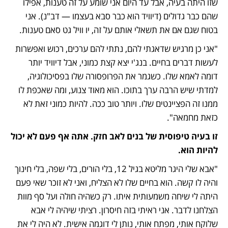
שזו היתה בעיה, אבל עד היום אני שומע על זה טענות, אפילו 
שהם כבר גדולים (דיוויד הוא כבר סבא בעצמו — דב"נ). אני 
בטוח שגם אם את תשאלי אותם על זה, יו וויל גט סאם טענות. 
"אני כן מרגיש שדאגתי להם, נתתי להם ערכים, רכוש ואפשרות 
לעשות דברים בחיים. בנג'י יצא קצת כמוני, אבל דיוויד יותר 
דומה לאמא שלו. כשגמר את הפרופסורה שלו בפסיכולוגיה, 
למדתי שיש הרבה ערך בתוכו. הוא מאוד צנוע, ומה שאכפת לו 
ממנו זה הפציינטים שלו. ויותר טוב ככה. להיות כמוני זאת לא 
כזאת מחמאה".
זו בעיה טיפוסית של בנים לאב חזק. אתה אף פעם לא יכול 
להיות הוא.
"אבא שלי היגר מליטא בגיל 12, בלי הורים, בלי שפה, בלי חינוך 
והיה לו קשה. הוא בחיים שלו לא הצליח, ואני לא זוכר שאי פעם 
היתה לי שיחה משמעותית איתו. רק כשהיה חולה ועל סף מוות 
הצלחנו לדבר. אני ראיתי בזה חיסרון. רציתי שיהיה לי אבא 
שלוקח אותי, מפתח אותי, נותן לי דוגמה אישית. לא היה לי את 