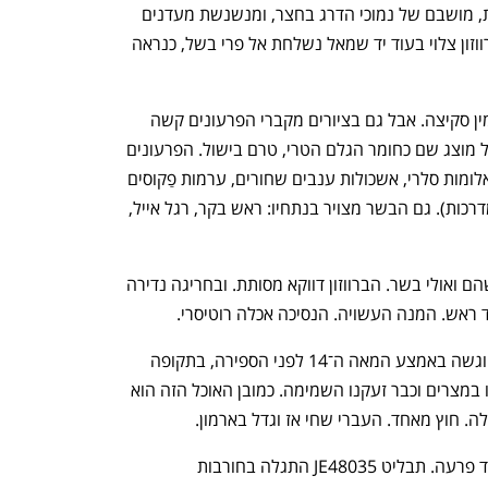
אלמונית, ישובה בנוחות על כרית, מושבם של נמוכי הדרג בחצר, ומנשנשת מעדנים 
משולחן קטן. יד ימין מגישה אל שפתיה ברווזון צלוי בעוד יד שמאל נשלחת אל פרי בשל, כנראה 
קשה לדעת. השולחן רק שרוט בעדינות, מין סקיצה. אבל גם בציורים מקברי הפרעונים קשה 
לדעת מה באמת הונח על המגשים. האוכל מוצג שם כחומר הגלם הטרי, טרם בישול. הפרעונים 
מקבלים דגי אמנון שלמים, זרי בצל ירוק, אלומות סלרי, אשכולות ענבים שחורים, ערמות פַקוסים 
(המלפפון) ופִיקוסים (התאנה שמכתימה מדרכות). גם הבשר מצויר בנתחיו: ראש בקר, רגל אייל, 
על השולחן אפשר לזהות לחם, פירות כלשהם ואולי בשר. הברווזון דווקא מסותת. ובחריגה נדירה 
ד ראש. המנה העשויה. הנסיכה אכלה רוטיסרי.
לארוחה הזאת יש איזו נגיעה אלינו. היא הוגשה באמצע המאה ה־14 לפני הספירה, בתקופה 
שבה, לפי סיפור המקור שלנו, פרינו ורבינו במצרים וכבר זעקנו השמימה. כמובן האוכל הזה הוא 
הנסיכה המסתורית היא לא עוד בת של עוד פרעה. תבליט JE48035 התגלה בחורבות 