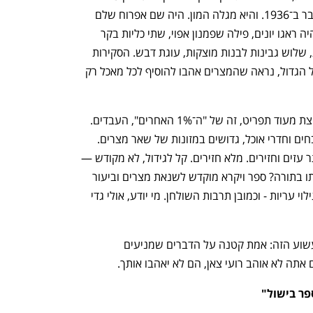
למחצה, ונותרה חתומה מאז ועד גילוי הקבר ב־1936. והיא מגלה המון. היה שם אפרוח שלם 
צלוי, בגודל ביס, ראשו מונח תחת הכנף. היה ראגו יונים, פילה שפמנון אפוי, שתי כליות בקר 
קטנות על צלחת ענקית, תאנים מבושלות, שלוש גבינות לבנות מוצקות, עוגת דבש. הסקירות 
שקראתי לא הזכירו את התיבול. לפי הפאזל הגדול, נראה שהמצרים אהבו להוסיף לכל מאכל רק 
ואותו פאזל גדול של ראיות קטנות חושף קצת מעוד תפריט, זה של "ה־1% האחרים", העבדים. 
באתרי בניית הפירמידות מצאו שרידי מטבחים וחדרי אוכל, גדושים במזונות של שאר מצרים. 
ההבדל בעיקר בבשר: פחות בקר וציד, יותר עזים וחזירים. מלא חזירים. קל לגידול, לא מקודש — 
הבשר למעמד הפועלים. פלא שאסרנו אותו בתורה? ספר ויקרא מוקדש לשנאת מצרים וביעור 
מנהגיה, מגילוח שער הראש והפנים עד גילוי עריות - וכמובן תרבות השולחן. מי יודע, אולי גדי 
וזה גם גרעין האמת שאפשר לחלץ מהשעשוע הזה: אמת קטנה על הדברים שמניעים 
תה לא אוהב רועי צאן, הם לא יאהבו אותך.
פר בישול"