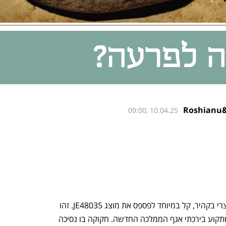
ה לפרעה?
09:00, 10.04.25
מאה אלף המוצגים במוזיאון המצרי בקהיר, קל במיוחד לפספס את מוצג JE48035. זהו 
תבליט לא גמור, קטן מדף A4, שתקוע בירכתי אגף הממלכה החדשה. חקוקה בו נסיכה 