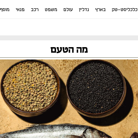
כלכליסט-טק
בארץ
נדל"ן
עולם
משפט
רכב
פנאי
מוסף
מה הטעם