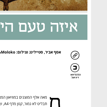
איזה טעם הי
אסף אביר
,
סטיילינג וצילום: Roshianu&Moloko
כלכליסט
דיגיטל
מ