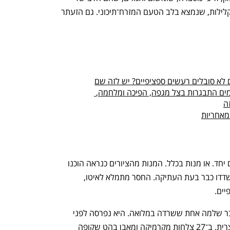
תערובת התיבול דואה. חיבור בין אדמה לקלילות, שנמצא בלב הטעם המזרח־תיכוני. גם הזעתר 
ם לא סובלים רעשים ספציפיים? יש לזה שם
הדור שיודע: עשרה בנות ובני 18 מסכמים התבגרות בצל מגפה, הפיכה ומלחמה, 
ה
מאחריות
אבל הארכיאולוגים לא מצאו את התבלינים יחד. או מנות בכלל. המנות מהציורים כנראה הוכנו 
והונחו בקברים, אבל כמעט כל הקברים נשדדו כבר בעת העתיקה. החסר מתמלא לאיטו, 
ים. 
אבל גם יש משהו לבינתיים. יש ארוחת קבר שלמה אחת ששרדה במלואה. היא נפרסה לפני 
כ־4,800 שנה לרגלי מומיה של ישישה מצרית, ב־27 צלחות מקרמיקה ומאבן בהט שקופה 