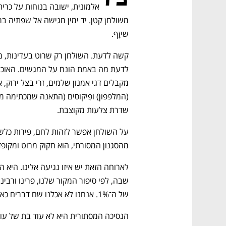
שיזָף. 
שדרת צלעות מקוצבת.
מהסגנון המסורתי, הוא חקוק מרוט ומקופ
של ה־1%. אנחנו לא אכלנו שם דברים כאלה. חוץ מאחד. העברי שחי אז וגדל בארמון. 