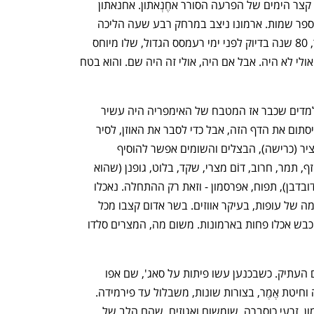
אל־עמָארְנה, היא אחֶתְאתון, בירת שלטונו קצר הימים של הפרעה הסורר אחֶנְאתון. אחנאתון 
הוא אחד מכמה שחשודים בקשר לסיפורי ספר שמות. ארמונו ניצב במרחק רבע שעה הליכה 
מגדת היאור, והוא ניצב שם במשך כעשור, 80 שנה בדיוק לפני ימי רעמסס הגדול, שלו מיוחס 
סיפור יציאת מצרים. משה רבנו אולי היה ואולי לא היה. אבל אם היה, אולי זה היה שם. והוא בטח 
הירוגליפים מראשית מצרים הפרעונית מלמדים שכבר אז המטבח של האימפריה היה עשיר 
ומגוון אפילו במונחי זמננו. המזווה השלם יסתום את הדף הזה, אבל כדי לסבר את האוזן, לסיר 
הבשר, הדגה, הקישואים, האבטיחים, החציר (כרישה), הבצלים והשומים אפשר להוסיף 
במחלקת הפירות גם מלון, רימון, שזיף, שיזף, תמר, חרוב, דוֹם מצרי, שקד, בלוט, גופנן (שהוא 
פרי אתיופי קטן שטעמו כמלון עם נגיעות דובדבן), תפוח, אפרסמון - וזאת רק ההתחלה. נאכלו 
כ־20 סוגי דגים טריים ומשומרים, ומגוון דומה של עופות, בעיקר אווזים. בשר אדום קצבו מכל 
אנטילופות האזור. עגל נשמר לימי פולחן. כבש אכלו פחות בארמונות. משום מה, המצרים סלדו 
ולחם. המצרים היו הבולונז'רים של העולם העתיק. כשבכנען עשו פיתות על סאג', שם אפו 
לפחות תריסר סוגי לחמי מחמצת משעורה וחיטת אֶמֶר, בצורות שונות, משבלול עד פירמידה. 
מהתבלינים הרבים, ארבעה נפוצים היו כמון, זרעי כוסברה, שומשום ואגוזים, שהם הלב של 