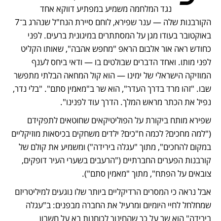
נגד המלחמה משמיע במפתיע דווקא אחד 
הקורבנות שלה — ענר שפירא, לוחם סיירת הנח"ל שנהרג ב־7 
באוקטובר בעודו מגן על המסתתרים במיגונית ברעים. לפני 
כחודש ראה אור אלבום הראפ "מחפש אהבה", שאותו הקליט 
לפני מותו. ואחד הדברים שבולטים בו — ודאי ביחס לענף 
המוזיקה הישראלי של ימינו — הוא קול המחאה הבלתי מתפשר 
שבו. "זהו מרד בדרך העדר", הוא שר ב"מאמין סתם". "בלי נדר, 
נפיל את הכתר מראש המלך. הדרך עוד לפנינו". 
שפירא מותח ביקורת על הפוליטיקאים שחוטאים לתפקידם 
("למה מחכים? לכמה ח"כים? ילדים משחקים בכיסאות מוזיקליים 
במקום להחכים", מתוך "עגלה בירידה") ומשמיע את קולם של 
קורבנות הפערים החברתיים ("הרעבים בשערי העיר דופקים, 
צובאים על הפתח", מתוך "מאמין סתם"). 
אבל נראה כי המסרים הרדיקליים ביותר שלו נוגעים למיליטריזם 
שמחלחל לחיי היומיום ומרעיל את החברה מבפנים: ב"עגלה 
בירידה" הוא שר על כך שהחינוך לכוחנות בא על חשבון 