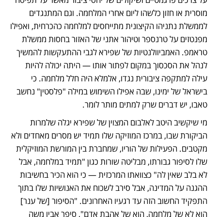
מוסרית או חזון כלשהו ליום אחרי המלחמה. וגם המתנגדים 
לממשלת נתניהו הקיצונית מתייחסים למלחמה כהכרחית, ואפילו 
מפנטזים על טרנספר וטיהור אתני של האזור בחסות ממשלת 
טראמפ. האמביוולנטיות של שפירא לגבי ההתעקשות להמשיך 
לנהל את הסכסוך במקום לפתור אותו — היתה יכולה להיות 
עילה למתקפה ציבורית נגדו, אלמלא היה חלל מלחמה. כי 
בישראל של ימינו, שבה אפילו השימוש במילה "פלסטין" נחשב 
טאבו, יש דברים שרק למתים מותר לומר. 
מי שיקשיב היטב לאלבום המצוין של שפירא יגלה שלמרות 
הביקורת שבו, במרכז המוזיקה שלו תמיד יש מסרים מאחדים ולא 
מקטבים. הפעילות של הוריו, שמחברת בין המורשת המוזיקלית 
שלו לסיפור גבורתו, מבליטה שורות כגון "תמיד במלחמה, אבל 
לא בלב שאין לה" כצוואתו המרכזית — כי הוא הכיר בחשיבות 
ההגנה על המדינה, אבל סירב לשכוח את האנושיות שלו בתוך 
התפקיד החשוב הזה עד רגעיו האחרונים. "הסיפור [של ענר] 
הוא לא של מלחמה, הוא של אהבת אדם", סיפר אביו משה 