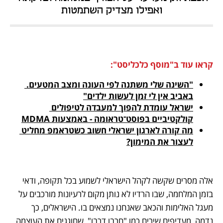
ואפילו מצדיק השתמטות
קראו עוד ב"מוסף כלכליסט":
"השינה שלי משתנה לפי העונה ומצב המטעים. 
באביב אין לי זמן לעשות ילדים"

ישראל עומדת להפוך למעבדה לטיפולים 
קולקטיביים בפוסט־טראומה - באמצעות MDMA

מה קורה לארגון ישראלי חשוב כשטראמפ מחליט 
לעצור את המימון?

אלה מסרים שקשה לקהל הישראלי לשמוע בכל תקופה, ודאי 
בזמן המלחמה, שבו הרדיו לא נותן מקום לרעיונות מורכבים על 
מעגל האלימות והכאב שאנחנו נמצאים בו. הישראלים, כך 
נדמה, מעדיפים שירים כמו "חרבו דרבו", שחוגגים את העוצמה 