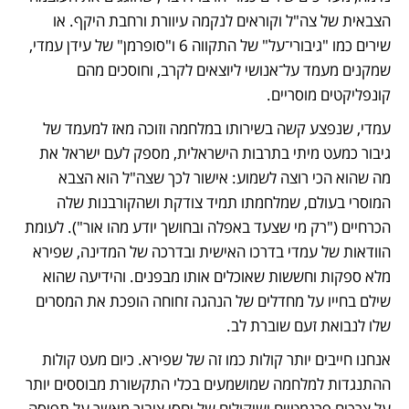
הצבאית של צה"ל וקוראים לנקמה עיוורת ורחבת היקף. או 
שירים כמו "גיבורי־על" של התקווה 6 ו"סופרמן" של עידן עמדי, 
שמקנים מעמד על־אנושי ליוצאים לקרב, וחוסכים מהם 
קונפליקטים מוסריים. 
עמדי, שנפצע קשה בשירותו במלחמה וזוכה מאז למעמד של 
גיבור כמעט מיתי בתרבות הישראלית, מספק לעם ישראל את 
מה שהוא הכי רוצה לשמוע: אישור לכך שצה"ל הוא הצבא 
המוסרי בעולם, שמלחמתו תמיד צודקת ושהקורבנות שלה 
הכרחיים ("רק מי שצעד באפלה ובחושך יודע מהו אור"). לעומת 
הוודאות של עמדי בדרכו האישית ובדרכה של המדינה, שפירא 
מלא ספקות וחששות שאוכלים אותו מבפנים. והידיעה שהוא 
שילם בחייו על מחדלים של הנהגה זחוחה הופכת את המסרים 
שלו לנבואת זעם שוברת לב. 
אנחנו חייבים יותר קולות כמו זה של שפירא. כיום מעט קולות 
ההתנגדות למלחמה שמושמעים בכלי התקשורת מבוססים יותר 
על צרכים פרגמטיים ושיקולים של יחסי ציבור מאשר על תפיסה 