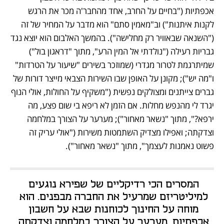
אכפתיות ("בחיים על החרב, אחד מהחבר'ה מכר את הרגש 
לקנות איתנות") וב"מאמין סתם" הוא מדבר על המחיר של זה 
("השנאה שבאוויר רק מחלישה"). בהמשך האלבום הוא יוצא נגד 
גבריות רעילה ("נולדתי אל המין הרע", מתוך "דראגון בול") 
שמיתרגמת לטרור מגדרי (שמוזכר בשירים "שיעור על הטרדות" 
ו"מה יש"); מקונן על האופן שבו השירות הצבאי מייצר דורות של 
גברים צייתנים ומצולקים נפשית ("משקיף על החולות, אולי הנוף 
יגרד לי מהנפש מחלות. אם הזמן לא ריפא בי שום פצע, מה 
ירפא?", מתוך "נשאר מאחור"); מערער על הצורך במלחמה 
וצדקתה; ואפילו מצדיק השתמטות משירות ("אולי עריק זה 
פשוט נאמנות לעצמך", מתוך "נשאר מאחור").
המסרים הכי רדיקליים של שפירא נוגעים 
למיליטריזם שמרעיל את החברה מבפנים. הוא 
מוחה על החינוך לכוחנות שבא על חשבון 
אכפתיות, מערער על הצורך במלחמה וצדקתה 