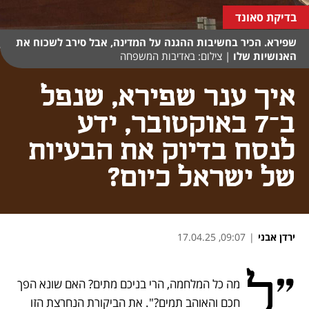
בדיקת סאונד
שפירא. הכיר בחשיבות ההגנה על המדינה, אבל סירב לשכוח את
האנושיות שלו
|
צילום: באדיבות המשפחה
איך ענר שפירא, שנפל
ב־7 באוקטובר, ידע
לנסח בדיוק את הבעיות
של ישראל כיום?
ירדן אבני
|
09:07, 17.04.25
נפתח בכרטיסייה חדשה
נפתח בכרטיסייה חדשה
נפתח בכרטיסייה חדשה
נפתח בכרטיסייה חדשה
"ל
מה כל המלחמה, הרי בניכם מתים? האם שונא הפך 
חכם והאוהב תמים?". את הביקורת הנחרצת הזו 