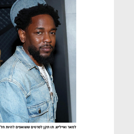
למאר ואייליש. תו תקן לסרטים ששואפים להיות ח