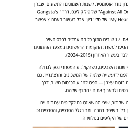
שהוקלטו במיוחד בשביל סרט עכשווי. הזכרון נודד אוטומטית לשנות השמונים והתשעים, שבהן 
כמה מלהיטי הענק היו שירי נושא: מ"Against All Odds" של פיל קולינס, דרך "Gangsta's 
Paradise" של קוליו ועד "My Heart Will Go On" של סלין דיון. אבל בעשור האחרון? אפשר 
גם פרסי האוסקר משקפים את המגמה הזאת: 17 שירים מתוך כל המועמדים לפרס השיר 
המקורי הטוב ביותר בשנים 1990–1999 הגיעו לעשרת המקומות הראשונים במצעד הפזמונים 
ר האחרון (2015–2024).
שירי הנושא לסרטים הפכו לסטנדרט בסוף שנות השבעים, כשהקולנוע המסחרי נסק לגדולה. 
כשסרטים כמו "מלחמת הכוכבים" ו"רוקי" הפכו לתעשייה שלמה של המשכונים ומרצ'נדייז, גם 
הפסקולים שלהם — יצירות אמנות שעמדו בזכות עצמן — הפכו למנוע הכנסות חשוב, דרך 
ים ולהאריך את חיי המדף שלהם.
בתחילת האייטיז, כשערוץ MTV הפך לקולו של דור, שירי הנושא זכו גם לקליפים עם דימויים 
מהסרטים. זה היה win־win — האמנים קיבלו חשיפה רחבה יותר בגלל הסרטים, והסרטים זכו 
ם של הקליפים בטלוויזיה. 