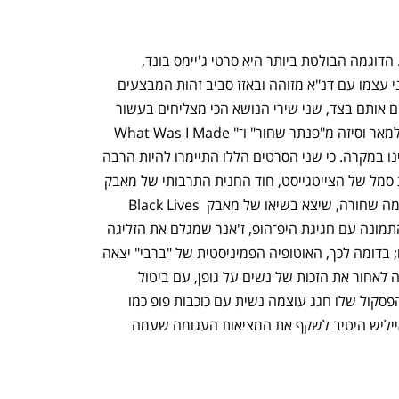
למרות הכל, שירי הנושא לא נכחדו לגמרי. הדוגמה הבולטת ביותר היא סרטי ג'יימס בונד, 
שהפכו את שירי הנושא שלהם למוסד בפני עצמו עם דנ"א מזוהה ובאזז סביב זהות המבצעים 
הבאים עם כל הכרזה על המשכון. אם נשים אותם בצד, שני שירי הנושא הכי מצליחים בעשור 
האחרון היו "All The Stars" של קנדריק למאר וסיזה מ"פנתר שחור" ו־"What Was I Made 
For?" של בילי אייליש מ"ברבי". וגם זה אינו במקרה. כי שני הסרטים הללו התיימרו להיות הרבה 
יותר מיצירה קולנועית — הם שאפו להיות סמל של הצייטגייסט, חוד החנית התרבותי של מאבק 
חברתי: "פנתר שחור" היה חגיגה של עוצמה שחורה, שיצא בשיאו של מאבק Black Lives 
Matter. ככזה, הפסקול שלו השלים את התמונה עם חגיגת היפ־הופ, ז'אנר שמגלם את הזליגה 
של תרבות שחורה מהשוליים למיינסטרים; בדומה לכך, האוטופיה הפמיניסטית של "ברבי" יצאה 
לאקרנים רגע אחרי שארצות הברית הסיגה לאחור את הזכות של נשים על גופן, עם ביטול 
התקדים המשפטי שהתיר הפלות. ובעוד הפסקול שלו חגג עוצמה נשית עם כוכבות פופ כמו 
דואה ליפה וניקי מינאז', שיר הנושא של אייליש היטיב לשקף את המציאות העגומה שעמה 