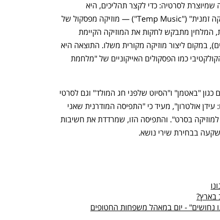
אינטנסיבי שמשפיע גם על איכות המוזיקה שמיוצרת לסרטיה: כדי לקצר תהליכים, היא 
משתמשת במהלך עריכת הסרטים ב"מוזיקה זמנית" ("Temp Music") — מוזיקה מפסקול של 
סרט קיים. כשהעבודה על הסרט מסתיימת, המלחין מתבקש לחקות את המוזיקה הקיימת 
בשינויים קלים (בעיקר מטעמי זכויות יוצרים), במקום ליצור מוזיקה מקורית משלו. התוצאה היא 
פסקולים גנריים, שאינם נחקקים בזיכרון הקולקטיבי כמו הפסקולים האייקוניים של "מלחמת 
המלחין האגדי דני אלפמן, שהלחין לסרטים כגון "באטמן" ו"הסיוט שלפני חג המולד" וגם לסרטי 
מארוול, כגון "דוקטור סטריינג'" ו"הנוקמים: עידן אולטרון", מעיד כי "התפיסה המודרנית שאני 
שומע מסביבי היא שלא אמורים לשים לב למוזיקה בסרט". והתפיסה הזו, שמרדדת את חשיבות 
קעה בבחירת שירי נושא.
נו
 בארץ?
 נחושים" - יום במאהל משפחות החטופים