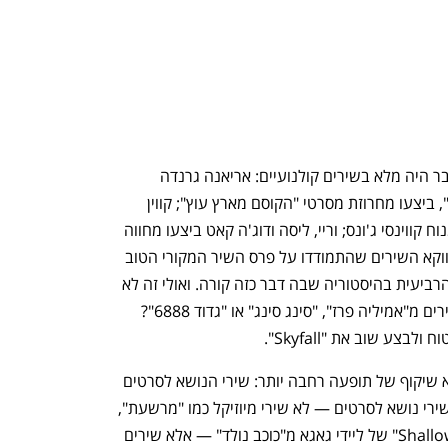
קס האוסקר שנערך בשבוע שעבר היה מלא בשירים קולנועיים: אריאנה גרנדה 
וסינתיה אריבו, כוכבות "מרשעת", ביצעו מחרוזת מסרטי "הקוסם מארץ עוץ"; קווין 
לטיפה עשתה מחווה למפיק המנוח קווינסי ג'ונס; וריי, ליסה ודוג'ה קאט ביצעו מחווה 
לשירי ג'יימס בונד. אבל באופן יוצא דופן דווקא השירים שהתמודדו על פרס השיר המקורי הטוב 
ביותר באותו ערב לא בוצעו. זו רק הפעם הרביעית בהיסטוריה שבה דבר כזה קורה. ואולי זה לא 
מפתיע. אחרי הכל, מי יודע לזמזם את השירים מ"אמיליה פרז", "סינג סינג" או "גדוד 6888"? 
צע שוב את "Skyfall".
ההחלטה לדלג על שירי הנושא בטקס היא שיקוף של תופעה רחבה יותר: שירי הנושא לסרטים 
נעלמו מהנוף כמעט לגמרי. נסו להיזכר בשירי נושא לסרטים — לא שירי מיוזיקל כמו "מרשעת", 
או שירים שמבצעות דמויות בסרט, כגון "Shallow" של ליידי גאגא מ"כוכב נולד" — אלא שירים 