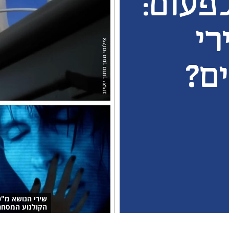
פעום:
רי
ם?
שירי הנושא מ"ט
הקולנוע המסחרי ו־