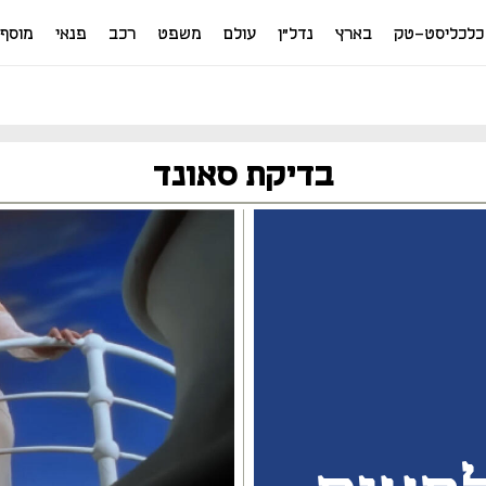
כלכליסט-טק
בארץ
נדל"ן
עולם
משפט
רכב
פנאי
מוסף
בדיקת סאונד