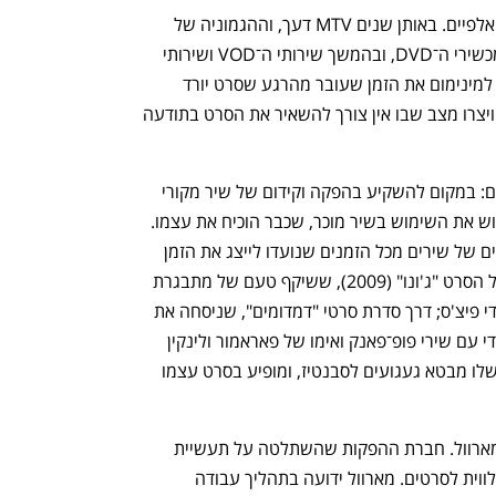
המגמה הזאת שגשגה עד תחילת שנות האלפיים. באותן שנים MTV דעך, וההגמוניה של 
הקולנוע הלכה ונחלשה עם עלייתם של מכשירי ה־DVD, ובהמשך שירותי ה־VOD ושירותי 
הסטרימינג כמו נטפליקס. כל אלה צמצמו למינימום את הזמן שעובר מהרגע שסרט יורד 
מהאקרנים ועד שהוא זמין לצפייה ביתית, ויצרו מצב שבו אין צורך להשאיר את הסרט בתודעה 
השימוש במוזיקה לסרטים השתנה בהתאם: במקום להשקיע בהפקה וקידום של שיר מקורי 
שיגלם את הדנ"א של הסרט, קל יותר לרכוש את השימוש בשיר מוכר, שכבר הוכיח את עצמו. 
וכך פסקולים החלו לתפקד בתור פלייליסטים של שירים מכל הזמנים שנועדו לייצג את הזמן 
והמקום שבו הסרט התרחש: מהפסקול של הסרט "ג'ונו" (2009), ששיקף טעם של מתבגרת 
היפסטרית, עם אמנים כמו סוניק יות' ומולדי פיצ'ס; דרך סדרת סרטי "דמדומים", שניסחה את 
האסתטיקה הגותית של סיפור אהבה ערפדי עם שירי פופ־פאנק ואימו של פאראמור ולינקין 
פארק; ועד "שומרי הגלקסיה", שהפסקול שלו מבטא געגועים לסבנטיז, ומופיע בסרט עצמו 
לא בכדי הדוגמה האחרונה היא סרט של מארוול. חברת ההפקות שהשתלטה על תעשיית 
הקולנוע חתומה גם על זילות המוזיקה הנלווית לסרטים. מארוול ידועה בתהליך עבודה 