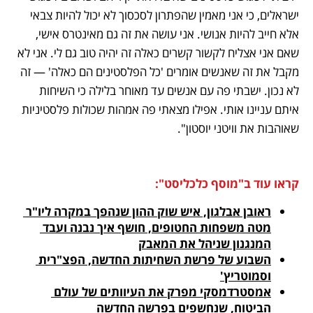
ישראלים, כי אני מאמין שהפתרון לסכסוך לא יכול להיות צבאי 
אלא חייב להיות אנושי. אני עושה את זה גם מאינטרס אישי, 
שאם אני אצליח לקשור קשרים כאלה זה יהיה טוב גם לי. אני לא 
מקבל את זה שאנשים אומרים 'כל הפלסטינים הם כאלה' — זה 
לא נכון. ישבתי פה עם אנשים עד מאוחר בלילה כי השיחות 
איתם עניינו אותי. אפילו מצאתי פה אמהות שכולות פלסטיניות 
שאוהבות את וויטני יוסטון".
קראו עוד ב"מוסף כלכליסט":
ראובן אבלגון, איש שוק ההון שנהפך במקרה ליו"ר 
מטה משפחות החטופים, חושף איך נבנה ועבד 
המנגנון שניהל את המאבק
השבוע של פרשת השחיתות החדשה, הפצ"רית 
וסמוטריץ'

אמסטרדמסקי מפרק את העיוותים של עולם 
הביטוח, שנחשפים בפרשה החדשה
