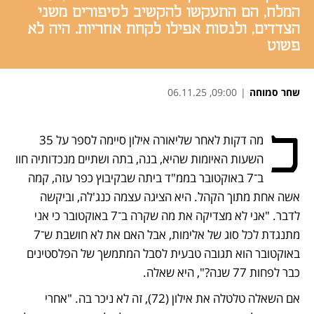
המלח, הם התעקשו להקשיב לסיפורים משני
הצדדים, ולנסות אפילו לקחת אחריות. היה לא
פשוט
שחר סמוחה
|
09:00, 06.11.25
נפתח בכרטיסייה חדשה
נפתח בכרטיסייה חדשה
נפתח בכרטיסייה חדשה
כ
מה דקות לאחר שליאורה אילון סיימה לספר על 35 
השעות האיומות שהיא, בנה, בתה ושתיים מנכדותיה חוו 
ב־7 באוקטובר בממ"ד ביתה שבקיבוץ כפר עזה, קמה 
אשה אחת מתוך הקהל. היא הציגה עצמה כנג'לה, וביקשה 
לדבר. "אני לא מצדיקה את מה שקרה ב־7 באוקטובר כי אני 
מתנגדת לכל סוג של אלימות, אבל האם את לא חושבת ש־7 
באוקטובר הוא תגובה טבעית לסבל המתמשך של הפלסטינים 
כבר לפחות 77 שנה?", היא שאלה.
אם השאלה טלטלה את אילון (72), זה לא ניכר בה. "אחרי 