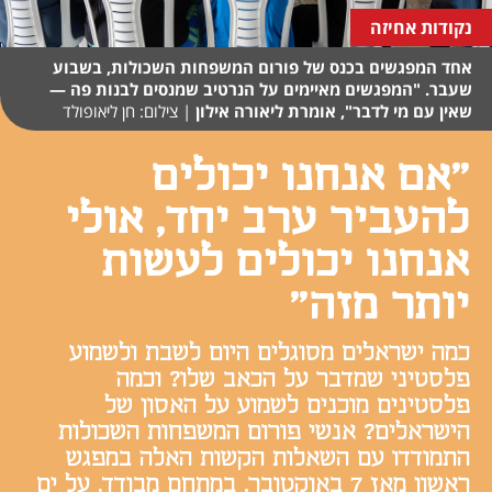
נקודות אחיזה
אחד המפגשים בכנס של פורום המשפחות השכולות, בשבוע
שעבר. "המפגשים מאיימים על הנרטיב שמנסים לבנות פה —
שאין עם מי לדבר", אומרת ליאורה אילון
|
צילום: חן ליאופולד
"אם אנחנו יכולים
להעביר ערב יחד, אולי
אנחנו יכולים לעשות
יותר מזה"
כמה ישראלים מסוגלים היום לשבת ולשמוע
פלסטיני שמדבר על הכאב שלו? וכמה
פלסטינים מוכנים לשמוע על האסון של
הישראלים? אנשי פורום המשפחות השכולות
התמודדו עם השאלות הקשות האלה במפגש
ראשון מאז 7 באוקטובר. במתחם מבודד, על ים