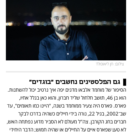
 צילום: חן ליאופולד
גם הפלסטינים נחשבים "בוגדים"
הסיפור של מוחמד אלבאו מדגים יפה איך נרטיב יכול להשתנות. 
הוא בן 46, תושב חלחול שליד חברון, והוא כאן בגלל אחיו, 
פארס. פארס היה צעיר ממוחמד בשנה, "היינו כמו תאומים", עד 
שב־2002, בגיל 22, נורה בידי חיילים כשהיה בדרכו לבקר 
חברים בחג הקורבן. צה"ל מעולם לא הסביר מדוע נפתחה האש, 
לא טען שפארס איים על החיילים או שהיה חמוש; הדבר היחידי 