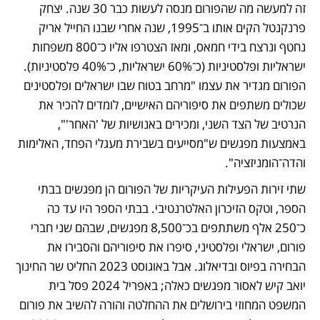
זה למעשה מה שהפורום מנסה לעשות כבר 30 שנה. יצחק 
פרנקנטל הקים אותו ב־1995, שנה אחרי שבנו החייל אריק 
נחטף ונרצח בידי חמאס, ומאז הצטרפו אליו כ־800 משפחות 
ישראליות ופלסטיניות (כ־60% ישראליות, כ־40% פלסטיניות). 
הפורום מגדיר את עצמו "מרחב בטוח שבו ישראלים ופלסטינים 
שכולים משתפים את סיפוריהם האישיים, לומדים להכיר את 
הנרטיב של הצד השני, ומכירים באנושיות של 'האחר'", 
באמצעות מפגשים ש"מסייעים בשבירת מעגלי הפחד, האלימות 
והדה־הומניזציה".
שתי זירות הפעילות העיקריות של הפורום הן מפגשים בבתי 
הספר, וטקס הזיכרון האלטרנטיבי. בבתי הספר היו עד כה 
כ־250 אלף משתתפים בכ־8,500 מפגשים, שבהם שני חברי 
פורום, ישראלי ופלסטיני, סיפרו את סיפוריהם והסבירו את 
הבחירה בפיוס ובדיאלוג. אבל באוגוסט 2023 החליט שר החינוך 
יואב קיש לאסור מפגשים כאלה; באפריל 2024 פסל בית 
המשפט המחוזי בירושלים את ההחלטה והורה להשיב את פורום 