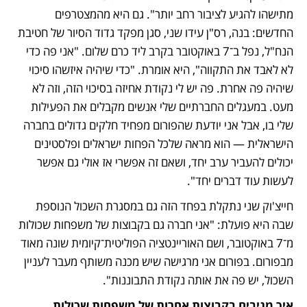
מתישהו להגיע לציבור רחב יותר". גם היא מהמצטרפים 
החדשים: בנה, רס"ן עידו שני, סגן מפקד גדוד הסיור של חטיבת 
הנח"ל, נפל ב־7 באוקטובר בקרב ליד כרם שלום. "אני פה כדי 
לא לאבד את התקווה", היא אומרת. "כדי שיהיה איזשהו סיכוי 
שיהיה פה אחרת. פה יש לי נקודת אחיזה בסיכוי הזה, וזה לא 
מעט. במעגלים החברתיים שלי אנשים מקבלים את הפעילות 
שלי בו, אבל אני יודעת שהפורום מפחיד חלקים גדולים בחברה 
הישראלית — הוא מראה שלכל הפחות ישראלים ופלסטינים 
יכולים להעביר ערב יחד, ושאם זה אפשרי אז אולי גם אפשר 
לעשות עוד דברים יחד".
חייצ'וק שני נתקלת בפחד הזה גם במסגרת השכול הנוספת 
שבה היא פועלת: "אני חברה גם בקבוצות של משפחות שכולות 
מ־7 באוקטובר, ושם האוריינטציה הפוליטית־קיומית שונה מאוד 
מבפורום. בפורום אני מרגישה שיש מכנה משותף מעבר לעניין 
השכול, יש פה את אותה נקודת התבוננות".
איך מגיבים בקבוצות אחרות של משפחות שכולות 