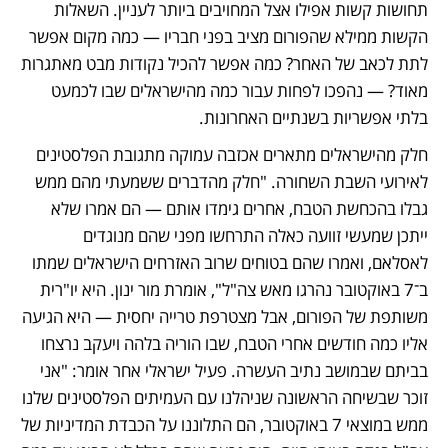
תחושות קשות אפילו אצל המחויבים ביותר לעניין. השאלות 
הקשות ממילא שהפורום מציב בפני חבריו — כמה מקום אפשר 
לתת לכאב של האחר? כמה אפשר להכיל נקודות מבט מאתגרות 
מאוד? — נהפכו לפחות עבור כמה מהישראלים שבו לכמעט 
בלתי אפשריות בשנתיים האחרונות.
חלק מהישראלים מתארים אכזבה עמוקה מתגובת הפלסטינים 
לאירועי השבת השחורה. "חלק מהדברים ששמעתי מהם ממש 
גבלו בהכחשת הטבח, אחרים גימדו אותם — הם אמרו שלא 
ייתכן שמעשי זוועה כאלה התרחשו מפני שהם מנוגדים 
לאסלאם, ואמרו שהם בטוחים שרוב האזרחים הישראלים שמתו 
ב־7 באוקטובר נהרגו מאש צה"ל", אומרת מור ינון. היא יו"רית 
משותפת של הפורום, אבל מצטרפת טרייה יחסית — היא הגיעה 
אליו כמה חודשים אחרי הטבח, שבו הוריה בלהה ויעקב נרצחו 
בביתם שבמושב נתיב העשרה. פעיל ישראלי אחר אומר: "אני 
זוכר שבשיחה הראשונה שניהלנו עם העמיתים הפלסטינים שלנו 
ממש במוצאי 7 באוקטובר, הם התלוננו על הכבדת המדיניות של 