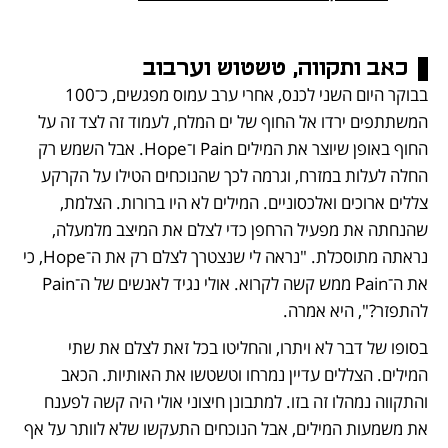
כאב ותקווה, טשטוש וערבוב
בבוקר היום השני לכנס, אחרי ערב עמוס מפגשים, כ־100 
המשתתפים ירדו אל החוף של ים המלח, לעמוד זה לצד זה על 
החוף באופן שיוצר את המילים Pain ו־Hope. אבל השמש רק 
החלה לעלות במזרח, וגרמה לכך שהנוכחים הטילו על הקרקע 
צללים ארוכים ואלכסוניים. המילים לא היו ברורות. הצלמת, 
שהנחתה את מפעיל הרחפן כדי לצלם את המיצב מלמעלה, 
נראתה מתוסכלת. "נראה לי שנצטרך לצלם רק את ה־Hope, כי 
את ה־Pain ממש קשה לקרוא. אולי נגיד לאנשים של ה־Pain 
להתפזר?", היא אמרה. 
בסופו של דבר לא ויתרו, והחליטו בכל זאת לצלם את שתי 
המילים. הצללים עדיין נמרחו וטשטשו את האותיות. הכאב 
והתקווה נמהלו זה בזו. למתבונן חיצוני אולי היה קשה לפענח 
את משמעות המילים, אבל הנוכחים התעקשו שלא לוותר על אף 