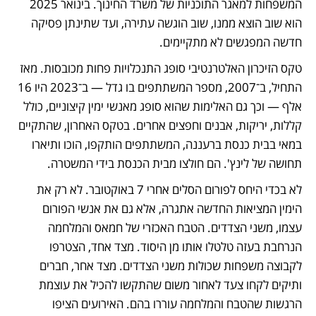
המשפחות למאגר התוכניות של משרד החינוך. בינואר 2025 
הוא שוב הוצא ממנו, שוב הוגשה עתירה, ועד שתינתן פסיקה 
חדשה המפגשים לא מתקיימים.
טקס הזיכרון האלטרנטיבי סופג התנכלויות פחות מכובסות. מאז 
התחיל, ב־2007, מספר המשתתפים בו גדל — ב־2023 היו 16 
אלף — וכך גם האלימות שהוא סופג מאנשי ימין קיצוניים, כולל 
קללות, יריקות, אבנים וחפצים אחרים. בטקס האחרון, שהתקיים 
במאי בבית כנסת ברעננה, המשתתפים הותקפו, הוכו ותיארו 
תחושה של לינץ'. הם חולצו מבית הכנסת בידי המשטרה.
לא בכדי היחס לפורום הסלים אחרי 7 באוקטובר. לא רק את 
הימין המציאות החדשה אתגרה, אלא גם את אנשי הפורום 
עצמו, משני הצדדים. הטבח האכזרי של חמאס והמלחמה 
הנרחבת בעזה טלטלו אותו מן היסוד. מצד אחד, הצטרפו 
לקבוצה משפחות שכולות משני הצדדים. מצד אחר, חברים 
ותיקים לקחו צעד לאחור משום שהתקשו להכיל את עוצמת 
הרגשות שהטבח והמלחמה עוררו בהם. האירועים הציפו 