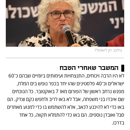
 צילום: חן ליאופולד
המשבר שאחרי הטבח
לא היו הרבה ויכוחים, התנצחויות ועימותים ביומיים שבהם כ־60 
ישראלים וכ־40 פלסטינים שהו יחד בכפר נופש בים המלח, 
מפגש נרחב ראשון של הפורום מאז 7 באוקטובר. כל הנוכחים 
שם איבדו בני משפחה, אבל לא באו לריב ולחפש נקם וצדק. הם 
באו כדי לא להיכנע לכאב, אלא להשתמש בו כדי למנוע מאחרים 
סבל ואובדן נוספים. הם באו כדי להתמלא תקווה, כל אחד 
בדרכו.