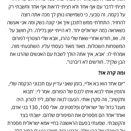
רציתי לדבר עם אף אחד ולא רציתי לראות אף אחד וחשבתי רק 
על נקמה. זה טבעי, כי כשמישהו נותן לך מכה אתה רוצה 
להחזיר. התחלתי ממש לתכנן איך אני קונה נשק ומה אני אעשה 
כשאראה כמה ישראלים יחד. לא הייתי ישן בלילה. רק חושב על 
זה. ואז, חודש אחרי שאח שלי נהרג, אבא שלי הצטרף לפורום 
המשפחות השכולות. מאוד מאוד כעסתי עליו. השתגעתי מזה. 
אמרתי לו: 'אבא, איך אתה הולך לשבת עם האנשים שהרגו את 
הבן שלך?'. חודשים לא דיברנו".
ומה קרה אז?
"יום אחד הוא בא אליי, בזמן שאני עדיין עם תכנוני הנקמה שלי, 
והזמין אותי לבוא איתו לכנס של הפורום. אמר לי: 'תבוא 
ותקשיב', וזה סקרן אותי. הגענו לנווה שלום, ליד לטרון. היה 
מעגל גדול של ישראלים ופלסטינים. אולי 100, 130 בני אדם, 
ואחד־אחד הם מספרים את הסיפורים שלהם. ישבתי בצד 
והקשבתי. שמעתי בפעם הראשונה בחיי אמא ישראלית מספרת 
על האובדן של הבן שלה, וברגע הזה משהו נגע לי בתוך הלב 