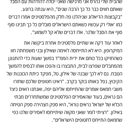
שהבית שלי נהרס אני מרגישה שאני יכולה להזדהות עם הסבל 
שאתם חווים כבר כל כך הרבה שנים", היא ענתה ברוגע. 
"בקבוצות הדיאלוג שניהלנו פה חלק מהפלסטינים אמרו דברים 
כמו 'אולי רק עכשיו כשאתם הישראלים סובלים כל כך תבינו סוף 
סוף את הסבל שלנו'. אלו דברים שלא קל לשמוע".
לאחר עוד דקה או שתיים פלסטינית אחרת ביקשה את 
המיקרופון. היא לא התייחסה לאימה שאילון ובני משפחתה חוו 
כשהחזיקו בכל כוחם את ידית הממ"ד במשך שעות כדי להתגונן 
מהמחבלים שפרצו לבית, התבצרו בו והפכו אותו לבסיס להמשך 
הטבח. גם לא לכך שבנה של אילון, טל, מפקד כיתת הכוננות של 
הקיבוץ, נפל באותו בוקר בקרב. "ראינו חטופים שלכם שחזרו 
משבי חמאס אומרים שהתייחסו אליהם יפה, ואנחנו רואים כיצד 
הם נראים, בעוד שהאסירים הפלסטינים שמשתחררים מבתי 
הכלא של ישראל נראים נורא", היא ספק הצהירה ספק הטיחה 
באילון. "רציתי לומר שאני מקווה שיתייחסו לאסירים שלנו כפי 
שחמאס התייחס לחטופים הישראלים".