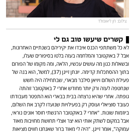
 צילום: חן ליאופולד
קשרים שיעשו טוב גם לי
לא כל משתתפי הכנס איבדו את יקיריהם בשנתיים האחרונות, 
אבל 7 באוקטובר והמלחמה בעזה בלטו בסיפורים שעלו, 
ובשאלות כגון מה עושים עכשיו, הלאה, ומה מקומו של הפורום 
בתוך ההסתכלות קדימה. יונתן זייגן (37), למשל, הוא בנה של 
פעילת השלום ויויאן סילבר מבארי, שבתחילה היה חשש 
שנחטפה לעזה ורק יותר מחודש אחרי 7 באוקטובר זוהתה 
גופתה. אחרי שהיא נרצחה בבית בבארי הוא התפטר מעבודתו 
כעובד סוציאלי ועוסק רק בפעילויות שנועדו לקרב את השלום, 
ביוזמות שונות. "אחרי 7 באוקטובר הרגשתי חוסר אונים נוראי, 
אבל במקום לשתק אותי הוא יצר אצלי תחושת מחויבות מאוד 
עמוקה", אומר זייגן. "היה לי מאוד ברור שאנחנו חווים מציאות 