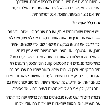
שהיתה נמנעת אם היינו בוחרים בדרכים אחרות, ושהדרך 
היחידה שתאפשר לנו שלא לשלם את המחירים האלה בעתיד 
היא אם ניצור מציאות הפוכה, אנטי־מלחמתית".
זה בכלל אפשרי?
"יש אנשים שמתווכחים איתי, ואז הם אומרים לי: 'אתה יודע מה 
— בראש אני מבין מה אתה אומר. רגשית אני לא שם, ואני לא 
יכול לקבל את זה, אז בבקשה תישאר שם, כדי שכשאני אהיה 
מוכן, אני אצטרף'. אני מאמין שהמציאות היא עניין דינמי. 
שהמלחמה והשלום מציאותיים באותה מידה ושאירועים כמו 7 
באוקטובר מנערים את הסטטוס קוו. ניהול הסכסוך מעולם לא 
היה בר־קיימא, ולכן כשיהיה שינוי, חשוב שיהיו פה ארגונים כמו 
הפורום כדי לספק את התשתית לעתיד המשותף שאנחנו רוצים 
בו. עם זאת, אני יודע שכמו שיכול להיות יותר טוב יכול להיות גם 
יותר גרוע, ולכן אני פועל ולא מרשה לעצמי להישאר פסיבי".
דבורה חייצ'וק שני (68) מגבעתיים בוחרת בדימוי יפה כדי לתאר 
את העניין: "אני מקווה שהאדוות שנוצרות פה אולי יצליחו 