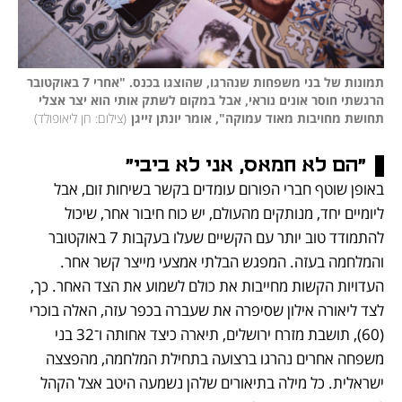
תמונות של בני משפחות שנהרגו, שהוצגו בכנס. "אחרי 7 באוקטובר 
הרגשתי חוסר אונים נוראי, אבל במקום לשתק אותי הוא יצר אצלי 
תחושת מחויבות מאוד עמוקה", אומר יונתן זייגן
(
צילום: חן ליאופולד
)
"הם לא חמאס, אני לא ביבי"
באופן שוטף חברי הפורום עומדים בקשר בשיחות זום, אבל 
ליומיים יחד, מנותקים מהעולם, יש כוח חיבור אחר, שיכול 
להתמודד טוב יותר עם הקשיים שעלו בעקבות 7 באוקטובר 
והמלחמה בעזה. המפגש הבלתי אמצעי מייצר קשר אחר. 
העדויות הקשות מחייבות את כולם לשמוע את הצד האחר. כך, 
לצד ליאורה אילון שסיפרה את שעברה בכפר עזה, האלה בוכרי 
(60), תושבת מזרח ירושלים, תיארה כיצד אחותה ו־32 בני 
משפחה אחרים נהרגו ברצועה בתחילת המלחמה, מהפצצה 
ישראלית. כל מילה בתיאורים שלהן נשמעה היטב אצל הקהל 