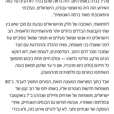
צה"ל בגדה באותו היום. היה נראה שהם בכלל לא הבינו עד כמה 
האירוע הזה היה טראומטי עבורנו, הישראלים. נעלבתי 
והתאכזבתי מאוד ברמה האנושית". 
לתחושתי, האכזבה של חלק מהישראלים נובעת גם מכך שיש בין 
שתי הקבוצות הבדלים גדולים יותר מההשתייכות הלאומית. רוב 
הישראלים היו אנשי שמאל פעילים או תומכי שמאל פסיביים עוד 
לפני ששכלו בני משפחה, ושיח ההכלה וההזדהות עם הצד 
שמנגד מוכר להם היטב. הפלסטינים, לעומת זאת, לאו דווקא 
הגיעו מרקע פוליטי כלשהו — וכולם חיים תחת כיבוש מתמשך 
כל חייהם (כולם כיום מהגדה, אם כי עד שלטון חמאס בעזה 
השתתפו בפורום גם פלסטינים מהרצועה).
אבל בתוך המציאות הטעונה הזאת, הפורום המשיך לעבוד. כ־80 
משפחות חדשות הצטרפו אליו, באותו יחס של רוב קטן של 
ישראלים, משפחות של אזרחים וחיילים שנהרגו ב־7 באוקטובר 
ובמלחמה שאחריו. ועכשיו חודשו גם הכנסים השנתיים, אחרי 
הפסקה של שנתיים וחצי. לא קל להרים אירוע כזה, ולא בכדי 