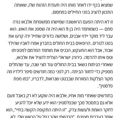
שמצאו בכף ידו לאחר מותו היה תעודת הזהות שלו, שאותה 
התכוון להציג בפני החיילים במחסום. 
זו לא היתה הפעם הראשונה שמישהו ממשפחת אלבאו נורה 
סתם — כשמוחמד היה בן 9 הוא היה זה שספג את האש. הוא 
עבר ליד מוקד יידוי אבנים, ושלושה כדורים שחייל ירה קרעו את 
בטנו לגזרים. הרופאים בבית החולים בחברון אמרו לאביו שהילד 
אבוד, אבל הוא התעקש, הכניס את מוחמד המדמם למכוניתו 
וטס איתו להדסה. כירורג ישראלי הצליח להציל את אלבאו, 
שאחרי הניתוח נשאר בבית החולים עוד חצי שנה, עד שהחלים 
מספיק כדי לחזור הביתה. רק לפני כמה חודשים סיפר לילדיו מה 
מקור הצלקות המוזרות שבבטנו שנראות, לדבריו, "כמו מפת 
פלסטין".
בחודשים שאחרי מות אחיו, אלבאו היה שקוע לא רק באבל וזעם 
אלא גם בתסכול מכך שכפלסטיני הוא ידע שלא יוכל להגיע 
לחקר האמת ולעשות צדק. "זו היתה התקופה הקשה בחיי", הוא 
אומר בעברית מצוינת. "הרגשתי שהר נפל על הראש שלי. לא 