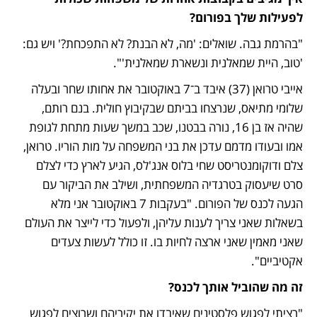
לפעילות שלך בפורום?
"בהרמת גבה. שואלים: 'מה, לא הבנת? לא התפכחת?' ויש גם: 
'טוב, היית שמאלנית ונשארת שמאלנית'".
אייבי טרואן (37) איבד ב־7 באוקטובר את אחותו שחר ובעלה 
שלומי מתיאס, שנרצחו בביתם שבקיבוץ חולית. בנם רותם, 
שהיה אז בן 16, נורה בבטנו, שכב במשך שעות מתחת לגופת 
אמו ובעודו מדמם עדכן את בני המשפחה על מות הוריו. טרואן, 
צלם ודוקומנטריסט שחי בלוס אנג'לס, הגיע לארץ כדי לצלם 
סרט שיעסוק בטרגדיה המשפחתית, ושילב את הביקור עם 
הגעה לכנס של הפורום. "בעקבות 7 באוקטובר אני מלא 
בשאלות שאני צריך לענות עליהן, ולפעול כדי לייצר את העולם 
שאני מאמין שאני ארצה לחיות בו. זו כולל לעשות צעדים 
אקטיביים".
זה מה שהוביל אותך לכנס?
"רציתי לפגוש פלסטינים שאיבדו את יקיריהם ושרוצים לפגוש 