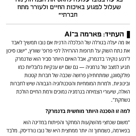
שעלול לפגוע באיכות החיים ולעורר מתח 
חברתי"
העתיד: פארמה ב־AI
אז מה יעלה בגורלה של הכלכלה הדנית אם נובו תמשיך לאבד 
את נתח השוק על תרופות ההרזיה? לפי פרופ' שוורץ, "ישנו סיכון 
ל'רגע נוקיה' בדנמרק, אבל האיום היותר סביר הוא שדנמרק 
תגיע למצב של גרמניה — גם שם יש ענקיות גלובליות כמו 
פולקסווגן, שמתחתיהן פרושה שכבה של חברות קטנות 
ובינוניות. ולמרות המומחיות והטכנולוגיה הגבוהה שיש לחברות 
האלה, שיעורי הצמיחה בגרמניה נמוכים ורמת החיים הולכת 
נשחקת".
למה זו הסכנה היותר מוחשית בדנמרק?
"משום שכחצי מהשקעות המחקר והפיתוח במדינה הוא 
בפארמה, כשמתוך זה יותר ממחצית היא של נובו נורדיסק. מלבד 