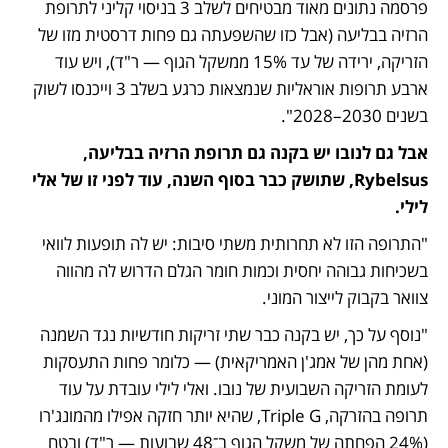
פרסמה נתונים מאוד מבטיחים לשלב 3 בניסוי קליני לתרופת 
הרזיה בבליעה (אבל כזו שהשפעתה גם פחות דרסטית מזו של 
הזריקה, ירידה של עד 15% ממשקל הגוף — ר"ד), ויש עוד 
ארבע תרופות אוראליות שנמצאות כרגע בשלב 3 וייכנסו לשוק 
בשנים 2030–2028". 
אבל גם לנובו יש בקנה גם תרופת הרזיה בבליעה, 
Rybelsus, שתושק כבר בסוף השנה, עוד לפני זו של אלי 
לילי.
"התרופה הזו לא תחרותית משתי סיבות: יש לה תופעות לוואי 
בשכיחות גבוהה יחסית וכמות חומר הגלם הדרוש לה מהווה 
צוואר בקבוק לייצור המוני. 
"נוסף על כך, יש בקנה כבר שתי זריקות חודשיות נגד השמנה 
(אחת מהן של אמג'ן האמריקאית) — כלומר פחות התעסקות 
לעומת הזריקה השבועית של נובו. ואלי לילי עובדת על עוד 
תרופה בהזרקה, Triple G, שהיא יותר חזקה אפילו מהמונג'רו 
(24% הפחתה של משקל הגוף ב־48 שבועות — ר"ד) ובטח 