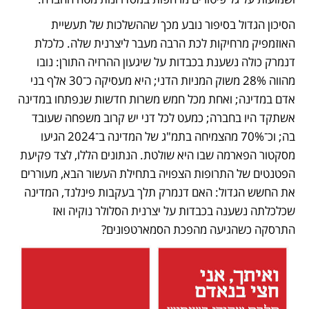
הסיכון הגדול בסיפור נובע מכך שההשלכות של תעשיית 
האוזמפיק מרחיקות לכת הרבה מעבר ליצרנית שלה. כלכלת 
דנמרק כולה נשענת בכבדות על שיגעון ההרזיה התורן: נובו 
מהווה 28% משוק המניות הדני; היא מעסיקה כ־30 אלף בני 
אדם במדינה; ואחת מכל חמש משרות חדשות שנפתחו במדינה 
אשתקד היו בחברה; כמעט לכל דני יש קרוב משפחה שעובד 
בה; וכ־70% מהצמיחה בתמ"ג של המדינה ב־2024 הגיעו 
מסקטור הפארמה שבו היא שולטת. הנתונים הללו, לצד פקיעת 
הפטנטים של התרופות הצפויה בתחילת העשור הבא, מעוררים 
את החשש הגדול: האם דנמרק תלך בעקבות פינלנד, המדינה 
שכלכלתה נשענה בכבדות על יצרנית הסלולר נוקיה ואז 
התרסקה כשהגיעה מהפכת הסמארטפונים?