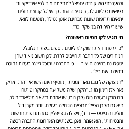
ולהערכתי השוק הזה יתפצל לתתי־תחומים לפי אינדיקציות 
רפואיות: כליות, לב, קוגניציה ועוד. כך שלכל קבוצת חולים 
יתאימו תרופות שונות מבחינת אופן נטילה, תופעות לוואי, 
שיעורי הירידה במשקל וכו'".
מי תגיע לקו הסיום ראשונה?
"כדי לפתוח את השוק למיליונים נוספים בשוק הגלובלי, 
המחירים של כל החברות חייבים לרדת, לכן חשוב מאוד שהן 
יטפלו גם בהיבט הייצור — כי החברה שתוכל לייצר בעלות נמוכה 
תהיה זו שתוביל".
"המצוקה של נובו מאוד זמנית", מוסיף היזם הישראלי־הדני אריק 
(אריאל) רימון מזיג. "הקרן שלה משקיעה במחקר ופיתוח 
בדנמרק ובעולם כולו (קרן נובו, שנאמדת ב־167 מיליארד דולר, 
היא גם הקרן הפילנתרופית הגדולה בעולם, יותר מקרן ביל 
ומלינדה גייטס — ר"ד), ויש לה בפייפליין כמה תרופות חדשות 
ומבטיחות", הוא אומר. ואכן בשנתיים האחרונות החברה רכשה 
את Cardior הגרמנית ב־1.1 מיליארד דולר, שמפתחת תרופות 