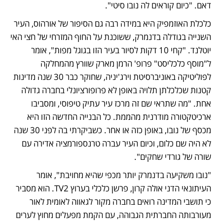
דאם. "כיום קוראים לה נובו סיטי".
כלכלת האוזמפיק היא במידה רבה גם הסיפור של אורהוס, העיר 
השנייה בגודלה בדנמרק, ששוכנת על החוף המזרחי של חצי האי 
יוטלנד. "קחי 10 דקות לסיור בעיר הזו בגוגל מפות", אומר 
ל"מוסף כלכליסט" פרופ' הרמן מארק שוורץ מהמחלקה 
לפוליטיקה באוניברסיטת וירג'יניה, שחוקר כבר 30 שנה מדינות 
קטנות שכלכלתן תלויה באופן לא פרופורציונלי בחברה גדולה 
אחת. "מה שתראי שם זה מרכז עיר עתיק טיפוסי, ומסביבו 
ארכיטקטורה מודרנית מהממת. כל הבנייה החדשה הזו היא 
מכסף של נובו, באופן כזה או אחר. כשביקרתי בה לפני 30 שנה 
לא היה שם כלום, וכיום העיר עברה טרנספורמציה אדירה עם 
שורה של גורדי שחקים".
"נובו משקיעה בדנמרק יותר מכפי שהיא מחויבת", אומר 
העיתונאי הדני אולה קרון, פרשן כלכלי בערוץ TV2. הוא מסביר 
כי תושבי המדינה רואים בחברה מקור לגאווה לאומית לאור 
מעורבותה החברתית הגבוהה, עם הקמת מפעלים מחוץ לערים 