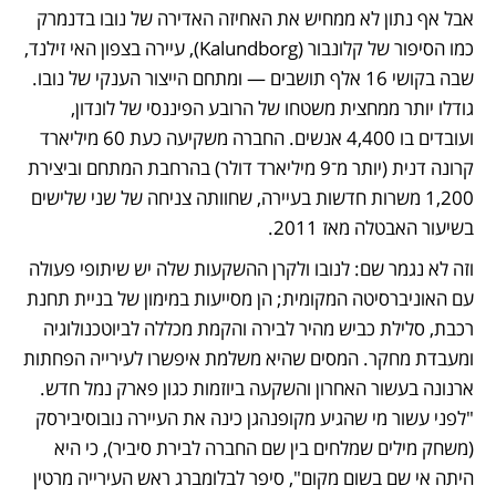
אבל אף נתון לא ממחיש את האחיזה האדירה של נובו בדנמרק 
כמו הסיפור של קלונבור (Kalundborg), עיירה בצפון האי זילנד, 
שבה בקושי 16 אלף תושבים — ומתחם הייצור הענקי של נובו. 
גודלו יותר ממחצית משטחו של הרובע הפיננסי של לונדון, 
ועובדים בו 4,400 אנשים. החברה משקיעה כעת 60 מיליארד 
קרונה דנית (יותר מ־9 מיליארד דולר) בהרחבת המתחם וביצירת 
1,200 משרות חדשות בעיירה, שחוותה צניחה של שני שלישים 
בשיעור האבטלה מאז 2011.
וזה לא נגמר שם: לנובו ולקרן ההשקעות שלה יש שיתופי פעולה 
עם האוניברסיטה המקומית; הן מסייעות במימון של בניית תחנת 
רכבת, סלילת כביש מהיר לבירה והקמת מכללה לביוטכנולוגיה 
ומעבדת מחקר. המסים שהיא משלמת איפשרו לעירייה הפחתות 
ארנונה בעשור האחרון והשקעה ביוזמות כגון פארק נמל חדש. 
"לפני עשור מי שהגיע מקופנהגן כינה את העיירה נובוסיבירסק 
(משחק מילים שמלחים בין שם החברה לבירת סיביר), כי היא 
היתה אי שם בשום מקום", סיפר לבלומברג ראש העירייה מרטין 