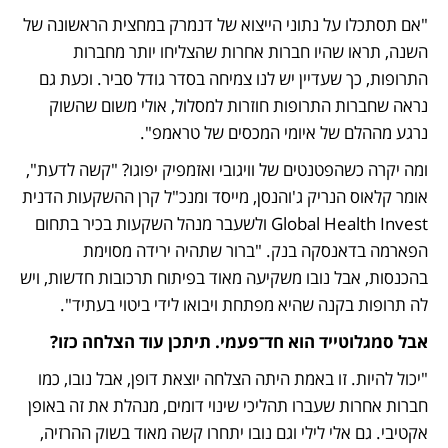
"אם תסתכלו על נתוני הייצוא של דנמרק במחצית הראשונה של 
השנה, תראו שהיו חברות אחרות שהצליחו יותר מחברות 
התרופות, כך שעדיין יש לנו צמיחה בסדר גודל סביר. וכעת גם 
נראה שחברות התרופות חוזרות למסלול, אולי משום שהשוק 
נרגע מההלם של איומי המכסים של טראמפ".
ומה יקרה כשהפטנטים של וויגובי ואזמפיק יפוגו? "קשה לדעת", 
אומר קלאוס הנריק ג'והנסן, מייסד ומנכ"ל קרן ההשקעות הדנית 
Global Health Invest ולשעבר מנהל השקעות בכיר בתחום 
הפארמה בדאנסקה בנק. "ברור שתהיה ירידה מסוימת 
בהכנסות, אבל נובו משקיעה מאוד בפיתוח תרכובות חדשות, ויש 
לה תרופות בקנה שהיא מפתחת ויבואו לידי ביטוי בעתיד".
אבל סמגלוטייד הוא חד־פעמי. תיתכן עוד הצלחה כזו?
"יכול להיות. זו באמת היתה הצלחה יוצאת דופן, אבל נובו, כמו 
חברות אחרות שעברו תהליכי שינוי דומים, מנהלת את זה באופן 
אקטיבי. גם אלי לילי וגם נובו יתחרו קשה מאוד בשוק ההרזיה, 