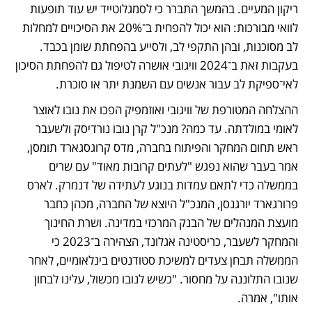
ריקון המעיים. בהמשך התברר כי לסמגלוטייד יש עוד תופעות 
לוואי מבורכות: הוא יכול להפחית ב־20% את הסיכויים למחלות 
לב מסוכנות, ובהן התקפי לב, ולסייע בהפחתת שומן בכבד. 
בעקבות זאת ב־2024 וויגובי אושרה לטיפול גם להפחתת הסיכון 
לאי־ספיקת לב עבור אנשים עם השמנת יתר או סוכרת.
ההצלחה המטורפת של וויגובי ואוזמפיק הפכו את נובו לאוצר 
לאומי במולדתה. עד כמה? מנכ"ל קרן נובו נורדיסק ולשעבר 
ראש תחום המחקר והפיתוח בחברה, מדס קרוגסגארד תומסן, 
אמר בעבר שהוא נפגש "לעתים קרובות מאוד" עם שרים 
בממשלה כדי לתאם עמדות בנוגע לעתידה של דנמרק. לארס 
פרורגארד יורגנסן, המנכ"ל היוצא של החברה, מכהן כחבר 
מועצת המנהלים של הבנק המרכזי במדינה. ושרת החינוך 
והמחקר לשעבר, כריסטינה אגלונד, הצהירה ב־2023 כי 
הממשלה תבחן צעדים למשיכת סטודנטים בינלאומיים, לאחר 
שנובו התלוננה על מחסור. "כשיש לנובו מכשול, עלינו לבחון 
אותו", אמרה.