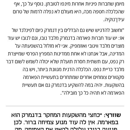
מיומן שחברות פיניות אחרות מינפו לטובתן. נוסף על כך, אף 
שהכלכלה חטפה מכה, היא מעולם לא נפלה לרמות של טרום 
עידן־נוקיה. 
"וחשוב להדגיש שיש גם הבדלים בין דנמרק כיום לפינלנד של 
אז: יש עוד חברות פארמה בדנמרק מלבד נובו, וגם לנובו יש עוד 
מוצרים מלבד וויגובי ואוזמפיק. אני לא מזלזל בהשפעתה על 
המדינה, אבל אנחנו לא אחת ממדינות המפרץ הפרסי שמייצרת 
רק נפט, עם תשתית חסרת תועלת שלא יכולה לשמש לשום דבר 
מלבד כריית נפט. הכלכלה הדנית מגוונת ביותר, ויש בה 
סקטורים צומחים אחרים שמתחרים בתעשיית הפארמה 
בהשקעות. יהיה במה להשקיע בדנמרק גם אם תעשיית 
הפארמה לא תהיה כל כך מובילה".
שוורץ:
 "כחצי מהשקעות המחקר בדנמרק הוא 
בפארמה. אין לה עוד מנוע צמיחה ברור. לכן 
פגיעה בנובו עלולה להאט את הצמיחה, מה 