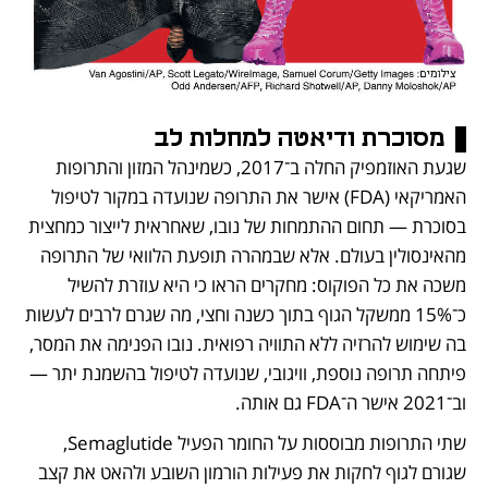
מסוכרת ודיאטה למחלות לב
שגעת האוזמפיק החלה ב־2017, כשמינהל המזון והתרופות 
האמריקאי (FDA) אישר את התרופה שנועדה במקור לטיפול 
בסוכרת — תחום ההתמחות של נובו, שאחראית לייצור כמחצית 
מהאינסולין בעולם. אלא שבמהרה תופעת הלוואי של התרופה 
משכה את כל הפוקוס: מחקרים הראו כי היא עוזרת להשיל 
כ־15% ממשקל הגוף בתוך כשנה וחצי, מה שגרם לרבים לעשות 
בה שימוש להרזיה ללא התוויה רפואית. נובו הפנימה את המסר, 
פיתחה תרופה נוספת, וויגובי, שנועדה לטיפול בהשמנת יתר — 
וב־2021 אישר ה־FDA גם אותה. 
שתי התרופות מבוססות על החומר הפעיל Semaglutide, 
שגורם לגוף לחקות את פעילות הורמון השובע ולהאט את קצב 