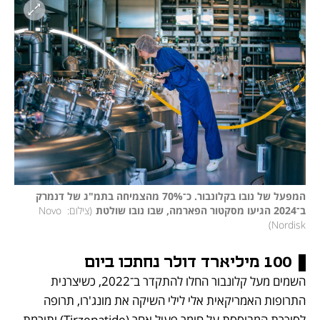
המפעל של נובו בקלונבור. כ־70% מהצמיחה בתמ"ג של דנמרק 
ב־2024 הגיעו מסקטור הפארמה, שבו נובו שולטת
(
צילום: Novo 
)
Nordisk
100 מיליארד דולר נחתכו ביום
השמים מעל קלונבור החלו להתקדר ב־2022, כשיצרנית 
התרופות האמריקאית אלי לילי השיקה את מונג'רו, תרופה 
לסוכרת המבוססת על חומר פעיל אחר (Tirzepatide) ותורמת 