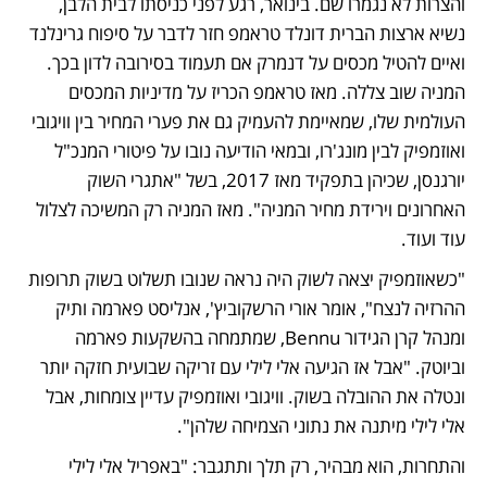
והצרות לא נגמרו שם. בינואר, רגע לפני כניסתו לבית הלבן, 
נשיא ארצות הברית דונלד טראמפ חזר לדבר על סיפוח גרינלנד 
ואיים להטיל מכסים על דנמרק אם תעמוד בסירובה לדון בכך. 
המניה שוב צללה. מאז טראמפ הכריז על מדיניות המכסים 
העולמית שלו, שמאיימת להעמיק גם את פערי המחיר בין וויגובי 
ואוזמפיק לבין מונג'רו, ובמאי הודיעה נובו על פיטורי המנכ"ל 
יורגנסן, שכיהן בתפקיד מאז 2017, בשל "אתגרי השוק 
האחרונים וירידת מחיר המניה". מאז המניה רק המשיכה לצלול 
עוד ועוד. 
"כשאוזמפיק יצאה לשוק היה נראה שנובו תשלוט בשוק תרופות 
ההרזיה לנצח", אומר אורי הרשקוביץ', אנליסט פארמה ותיק 
ומנהל קרן הגידור Bennu, שמתמחה בהשקעות פארמה 
וביוטק. "אבל אז הגיעה אלי לילי עם זריקה שבועית חזקה יותר 
ונטלה את ההובלה בשוק. וויגובי ואוזמפיק עדיין צומחות, אבל 
אלי לילי מיתנה את נתוני הצמיחה שלהן". 
והתחרות, הוא מבהיר, רק תלך ותתגבר: "באפריל אלי לילי 