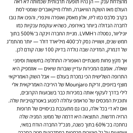
מהצלחת ענק — הן נהיו תופעה תרבותית שכמותה לא ראה 
העולם מאז השקת הוויאגרה, חוללו מייקאוברים שומטי לסת 
בקרב סלבס כמו ליזו, אלון מאסק ואופרה ווינפרי, והפכו את נובו 
לחברה הגדולה ביותר באירופה, כשהיא עוקפת ענקיות כמו 
יוניליוור, נסטלה ו־LVMH. מניית החברה זינקה ב־500% בתוך 
חמש שנים, ושווייה נסק לכ־400 מיליארד דולר — יותר מהתמ"ג 
של דנמרק, המדינה שבה נולדה בדיוק 100 שנה קודם לכן. 
אך מקץ פחות משנתיים האופוריה התחלפה בחששות וסימני 
שאלה. אומנם המכירות עדיין שוברות שיאים — אוזמפיק היא 
התרופה השלישית הכי נמכרת בעולם — אבל השוק האמריקאי 
מוצף בזיופים, זריקת Mounjaro של היריבה האמריקאית אלי 
לילי בדרך לעקוף אותה במכירות כבר בשבועות הקרובים, 
ותוכנית המכסים של טראמפ עלולה לפגוע באטרקטיביות שלה. 
ואם לא די בכל אלה, נובו גם מתעכבת בניסויים של תרופות 
הרזיה חדשות. התוצאה היא דרמה של ממש: המניה שלה 
נחתכה בכ־60% בתוך כשנה, מנכ"ל החברה הודח במאי, 
ושמועות על גל פיטורים מרחפות במסדרונות מטה החברה.