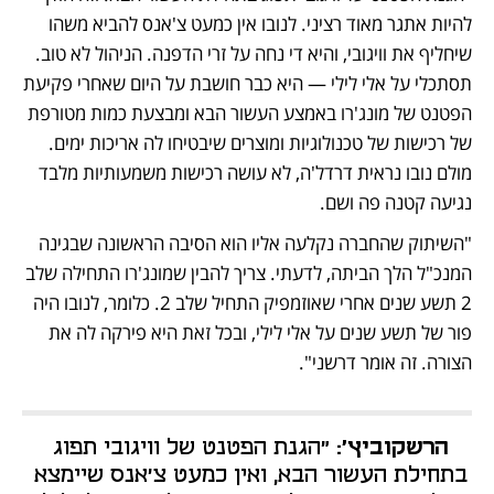
להיות אתגר מאוד רציני. לנובו אין כמעט צ'אנס להביא משהו 
שיחליף את וויגובי, והיא די נחה על זרי הדפנה. הניהול לא טוב. 
תסתכלי על אלי לילי — היא כבר חושבת על היום שאחרי פקיעת 
הפטנט של מונג'רו באמצע העשור הבא ומבצעת כמות מטורפת 
של רכישות של טכנולוגיות ומוצרים שיבטיחו לה אריכות ימים. 
מולם נובו נראית דרדל'ה, לא עושה רכישות משמעותיות מלבד 
נגיעה קטנה פה ושם. 
"השיתוק שהחברה נקלעה אליו הוא הסיבה הראשונה שבגינה 
המנכ"ל הלך הביתה, לדעתי. צריך להבין שמונג'רו התחילה שלב 
2 תשע שנים אחרי שאוזמפיק התחיל שלב 2. כלומר, לנובו היה 
פור של תשע שנים על אלי לילי, ובכל זאת היא פירקה לה את 
הצורה. זה אומר דרשני".
הרשקוביץ':
 "הגנת הפטנט של וויגובי תפוג 
בתחילת העשור הבא, ואין כמעט צ'אנס שיימצא 