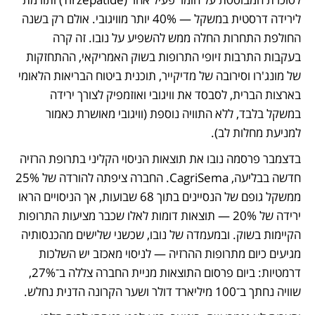
לירידה דרסטית במשקל — 40% יותר מוויגובי. אולם רק בשנה 
החולפת התחרות החלה ממש להשפיע על נובו. זה קרה 
בעקבות התרבות זיופי התרופות בשוק האמריקאי, ההתחזקות 
של מונג'רו וסירובה של מדיקייר, תוכנית ביטוח הבריאות הלאומי 
בארצות הברית, לסבסד את וויגובי ואוזמפיק לצורך ירידה 
במשקל בלבד, ללא התוויה נוספת (וויגובי מאושרת כאמור 
למניעת מחלות לב).
בדצמבר פרסמה נובו את תוצאות הניסוי הקליני בתרופת הרזיה 
חדשה בבליעה, CagriSema. החברה ציפתה להורדה של 25% 
ממשקל גופם של הנסיינים בתוך 68 שבועות, אך הניסויים הראו 
ירידה של 20% — תוצאות דומות לאלו שכבר מציעות התרופות 
הקיימות בשוק. ובמעמדה של נובו, שכשני שלישים מהכנסותיה 
מגיעים כיום מתרופות ההרזיה — לניסוי מאכזב יש השלכות 
דרמטיות: ביום פרסום התוצאות מניית החברה צללה ב־27%, 
שוויה נחתך ב־100 מיליארד דולר ושער הקרונה הדנית נחלש. 