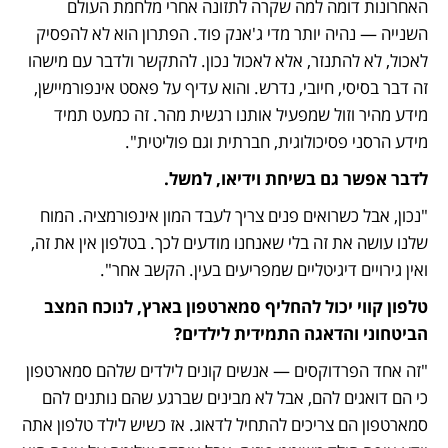
האחרונות דומה למה שקרה לתזונה אחרי מלחמת העולם 
השנייה — נהיה יותר מדי ג'אנק פוד. הפתרון הוא לא להפסיק 
לאכול, לא להתנזר, אלא לאכול נכון. להתקשר ולדבר עם מישהו 
זה דבר בסיסי, חיובי, נדרש. והוא עדיף על פאסט אינפורמיישן, 
מידע מהיר וזול שמפעיל אותנו רגשית מהר. זה כמעט תמיד 
מידע הרסני פסיכולוגית, חברתית וגם פוליטית".
לדבר אפשר גם בשיחת וידיאו, למשל. 
"נכון, אבל כשרואים פנים צריך לעבד המון אינפורמציה. המוח 
שלנו עושה את זה בלי שאנחנו מודעים לכך. בטלפון אין את זה, 
ואין גירויים דיגיטליים שמפריעים בעין. הקשב אחר".
טלפון קווי יכול להחליף סמארטפון בארץ, לנוכח המצב 
הביטחוני והדאגה התמידית לילדים?
"זה אחד הפרדוקסים — אנשים קונים לילדים שלהם סמארטפון 
כי הם דואגים להם, אבל לא מבינים שברגע שהם נותנים להם 
סמארטפון הם צריכים להתחיל לדאוג. אז כשיש לילד טלפון אתה 