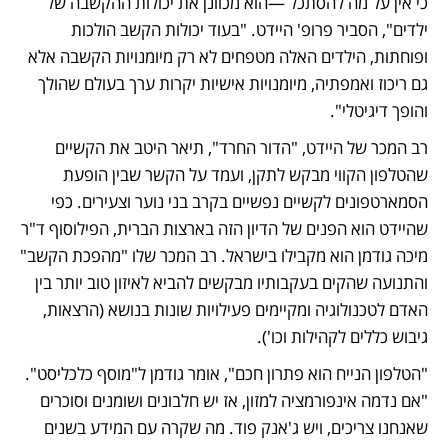
כי אין על מה להסתכל —הוא מכוונן את יכולות ההקשבה של 
ילדים", הסביר פרופ' היידט. "בעוד יכולות הקשב הולכות 
ופוחתות, הילדים האלה מטפחים לא רק מיומנויות הקשבה אלא 
גם ריכוז ואמפתיה, מיומנויות אישיות יקרות ערך בעולם שהולך 
והופך דיגיטלי".
רב המכר של היידט, "הדור החרד", תיאר היטב את הקשיים 
שהטלפון הקווי מבקש לתקן, ועמד על הקשר שבין הופעת 
הסמארטפונים לקשיים נפשיים בקרב בני נוער וצעירים. כפי 
שהיידט הוא הפנים של הדיון הזה בארצות הברית, הפילוסוף ד"ר 
מיכה גודמן הוא מקבילו בישראל. רב המכר שלו "מהפכת הקשב" 
והתנועה שהקים בעקבותיו מבקשים להביא לאיזון טוב יותר בין 
האדם לטכנולוגיה ומקיימים פעילויות שונות בנושא (הרצאות, 
גיבוש כללים לקהילות וכו').
"הטלפון הנייח הוא פתרון חכם", אומר גודמן ל"מוסף כלכליסט". 
"אם נדמה אינפורמציה למזון, אז יש חלבונים ושומנים וסוכרים 
שאנחנו צריכים, ויש ג'אנק פוד. מה שקרה עם המידע בשנים 