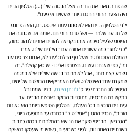
שהפחית מאוד את החרדה אצל הבכורה שלי (...) הטלפון הנייח 
היה הצעד ההורי החכם ביותר שעשינו אי פעם".
ילדי הטלפון הנייח הוא לא סתם עמוד אינסטגרם, הוא הפרונט 
של תנועה שלמה — ושל טרנד הורי חם. אותה אם שכתבה את 
הפוסט שלעיל סיכמה אותו בקריאה להורים אחרים לנהוג כמוה, 
"כדי לחזור כמה עשורים אחורה עבור הילדים שלנו. אמרו 
להמולת הטכנולוגיה שעל סף הדלת: 'עוד לא, אנחנו צריכים עוד 
זמן', כפי שאנחנו עשינו. הצטרפו אלינו - יש כאן קהילה". זה 
נשמע קצת רוחני, אבל לא מדובר בנישה שולית אלא במגמה 
שמקדם אחד האינטלקטואלים האמריקאים הבולטים של ימינו, 
הפסיכולוג החברתי פרופ' 
ג'ונתן היידט
, ובדיון שמתנהל 
בתקשורת המרכזית, מתוכניות הבוקר בארצות הברית ועד 
עיתונים מרכזיים בכל העולם. "הטלפון הטיפש ביותר הוא גאונות 
הורית", הכריז המגזין "אטלנטיק" בכתבה על התופעה ביוני, 
"הגרדיאן" הבריטי סיקר את הנושא בהתלהבות בכמה כתבות 
בשנתיים האחרונות, ולפני כשבועיים, כשהיו מי שעסקו בהשקה 