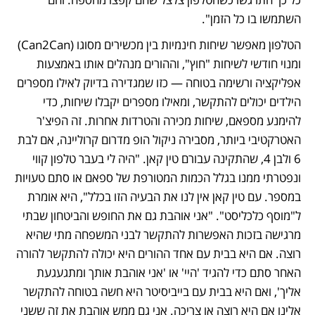
השתמשו בו כל הזמן". 
הטלפון מאפשר שיחות חינמיות בין מכשירים מסוגו (Can2Can) 
ומנוי חודשי לשיחות "חוץ", וההורים מנהלים אותו באמצעות 
אפליקציה ורשימה בטוחה — כזו שמגדירה בדיוק לאילו מספרים 
הילדים יכולים להתקשר, ומאילו מספרים יקבלו שיחות, כדי 
להימנע מספאם, שיחות מכירה והטרדות אחרות. זה הפיצ'ר 
האטרקטיבי ביותר, מסבירה ניקול הופ מדרום קרוליינה, אם לבת 
6 ולבן 4, שהתקינה עבורם טין קאן. "היה לי בעבר טלפון קווי 
ונפטרתי ממנו בגלל הכמות המטורפת של ספאם או סתם טעויות 
במספר. עם טין קאן אין לנו את הבעיה הזו בכלל", היא אומרת 
ל"מוסף כלכליסט". "אני אוהבת גם את החופש והביטחון שבתי 
מרגישה בזכות האפשרות להתקשר לבני המשפחה מתי שהיא 
רוצה. אם היא בבית עם אחד ההורים היא יכולה להתקשר להורה 
האחר סתם כדי להגיד 'היי' או 'אני אוהבת אותך ומתגעגעת 
אליך', ואם היא בבית עם בייביסיטר היא חשה בטוחה להתקשר 
אלינו אם היא רוצה או צריכה. אני גם ממש אוהבת את זה ששני 