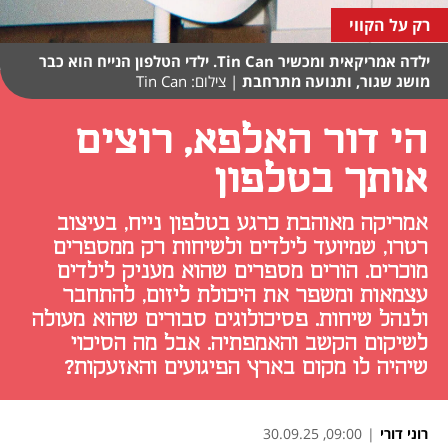
רק על הקווי
ילדה אמריקאית ומכשיר Tin Can. ילדי הטלפון הנייח הוא כבר
מושג שגור, ותנועה מתרחבת
|
צילום: Tin Can
הי דור האלפא, רוצים
אותך בטלפון
אמריקה מאוהבת כרגע בטלפון נייח, בעיצוב
רטרו, שמיועד לילדים ולשיחות רק ממספרים
מוכרים. הורים מספרים שהוא מעניק לילדים
עצמאות ומשפר את היכולת ליזום, להתחבר
ולנהל שיחות. פסיכולוגים סבורים שהוא מעולה
לשיקום הקשב והאמפתיה. אבל מה הסיכוי
שיהיה לו מקום בארץ הפיגועים והאזעקות?
רוני דורי
|
09:00, 30.09.25