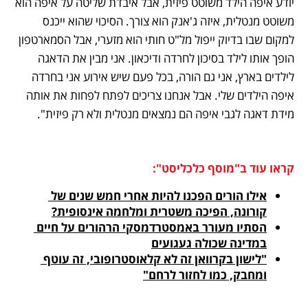
יודע איפה הילד משוטט פיזית, אבל איבדת שליטה על איפה הוא 
משוטט מנטלית, איזה ג'אנק הוא צורך. הסיכוי שהוא ייכנס 
למקום שבו בדיוק ייפול מל"ט חותי הוא מזערי, אבל הסמארטפון 
הופך אותו לילד בסיכון לחרדה ודיכאון. אני מבין את הדאגה 
לילדים בארץ, אני גם הורה, בכל פעם שיש אירוע אני בחרדה 
איפה הילדים שלי. אבל אנחנו צריכים לפתח לפחות את אותה 
מידת דאגה לגבי איפה הם נמצאים מנטלית ולא רק פיזית".
קראו עוד ב"מוסף כלכליסט":
אילו הורים הפכנו להיות אחרי חמש שנים של 
קורונה, הפיכה משטרית ומלחמה אינסופית?
הסתיו מעורר באמסטרדמסקי הרהורים על חיים 
במדינה שכולה געגועים

"לישון בקרוואן זה לא קלאוסטרופובי, זה עוטף 
ומחבק, כמו לחזור לרחם"