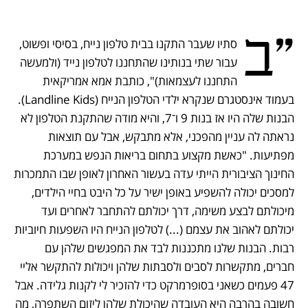
נפתח בכרטיסייה חדשה
נפתח בכרטיסייה חדשה
נפתח בכרטיסייה חדשה
נפתח בכרטיסייה חדשה
"ב
סתיו שעבר התקנו בבית טלפון נייח, בסיסי ופשוט, 
עבור שתי בנותינו שהתחננו לטלפון נייד (ולמעשה 
התחננו לעצמאות)", כותבת אמא אמריקאית 
בעמוד אינסטגרם שנקרא ילדי הטלפון הנייח (Landline Kids). 
הבנות שלה היו אז בנות 9 ו־7, והיא מודה שהתקנת הטלפון לא 
נראתה לה עניין מהפכני, אלא מתבקש, אבל עם תוצאות 
מפתיעות. "כאשת מקצוע בתחום בריאות הנפש במערכת 
החינוך הציבורית הייתי עדה בעשור האחרון לאופן שבו התמכרות 
למסכים יכולה להשפיע באופן ישיר על כל היבט בחיי הילדים, 
מיכולתם לבצע משימה, דרך יכולתם להתחבר לאחרים ועד 
יכולתם לאהוב את עצמם (...) לטלפון הנייח היו השפעות חיוביות 
רבות. הבנות שלנו מתכננות לבד את המפגשים שלהן עם 
חברים, מתקשרות לסבים ולסבתות שלהן ויכולות להתקשר אליי 
47 פעמים כשאני בסופרמרקט כדי להזכיר לי לקנות גלידה. אבל 
חשובה בהרבה היא העובדה שהיכולת שלהן ליזום השתפרה, מה 