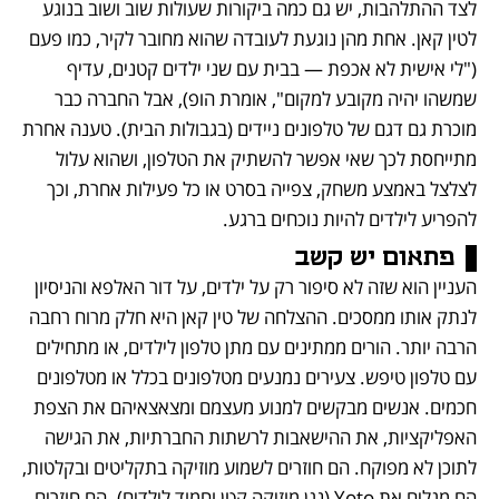
לצד ההתלהבות, יש גם כמה ביקורות שעולות שוב ושוב בנוגע 
לטין קאן. אחת מהן נוגעת לעובדה שהוא מחובר לקיר, כמו פעם 
("לי אישית לא אכפת — בבית עם שני ילדים קטנים, עדיף 
שמשהו יהיה מקובע למקום", אומרת הופ), אבל החברה כבר 
מוכרת גם דגם של טלפונים ניידים (בגבולות הבית). טענה אחרת 
מתייחסת לכך שאי אפשר להשתיק את הטלפון, ושהוא עלול 
לצלצל באמצע משחק, צפייה בסרט או כל פעילות אחרת, וכך 
להפריע לילדים להיות נוכחים ברגע.
פתאום יש קשב
העניין הוא שזה לא סיפור רק על ילדים, על דור האלפא והניסיון 
לנתק אותו ממסכים. ההצלחה של טין קאן היא חלק מרוח רחבה 
הרבה יותר. הורים ממתינים עם מתן טלפון לילדים, או מתחילים 
עם טלפון טיפש. צעירים נמנעים מטלפונים בכלל או מטלפונים 
חכמים. אנשים מבקשים למנוע מעצמם ומצאצאיהם את הצפת 
האפליקציות, את ההישאבות לרשתות החברתיות, את הגישה 
לתוכן לא מפוקח. הם חוזרים לשמוע מוזיקה בתקליטים ובקלטות, 
הם מגלים את Yoto (נגן מוזיקה קטן וחמוד לילדים). הם חוזרים 