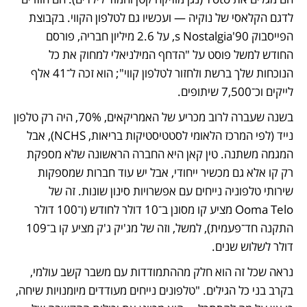
לדגם הקלאסי של נוקיה — ועכשיו גם לטלפון הקווי. בקבוצת 
הפייסבוק 90's Nostalgia, על 2.6 מיליון חבריה, פורסם 
החודש למשל פוסט על "הדחף המילניאלי למחוק את כל 
הנוכחות שלך ברשת ולחזור לטלפון קווי"; הוא זכה ל־41 אלף 
לייקים וכ־7,500 שיתופים.
בשנה שעברה לרוב מכריע של האמריקאים, 70%, היה רק טלפון 
נייד (לפי המרכז הלאומי לסטטיסטיקות בריאות, NCHS), אבל 
המגמה משתנה. טין קאן היא החברה הראשונה שלא מספקת 
רק קו אלא גם מכשיר ייחודי, אבל יש עוד חברות שמספקות 
שירותי טלפוניה נייחים עם אפשרויות סינון שונות. זה של 
Ooma Telo מציע קו מסונן ב־10 דולר לחודש (ו־100 דולר 
התקנה חד־פעמית), למשל, וזה של מג'יק ג'ק מציע קו ב־109 
דולר לשלוש שנים.
נראה שכל זה הוא חלק מההתמודדות עם משבר קשב עולמי, 
בקרב בני כל הגילים. "טלפונים נייחים מעודדים מיומנויות שיחה, 