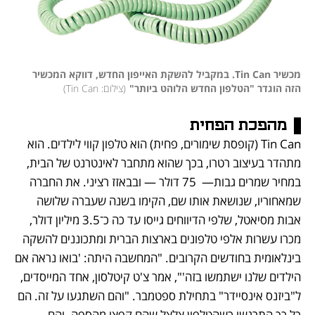
מכשיר Tin Can. במקביל להשקת האייפון החדש, דווקא המכשיר 
הזה הוגדר "הטלפון החדש הלוהט ביותר"
(
צילום: Tin Can
)
מהפכת הפחית 
Tin Can (קופסת שימורים, פחית) הוא טלפון קווי לילדים. הוא 
מתהדר בעיצוב רטרו, בכך שהוא מתחבר לאינטרנט של הבית, 
במחיר שמרים גבות—  75 דולר — ובבאזז רציני. את החברה 
שמאחוריו, שנושאת אותו שם, הקימו בשנה שעברה שלושה 
אבות מסיאטל, שלפי הדיווחים גייסו עד כה כ־3.5 מיליון דולר, 
מכרו עשרות אלפי טלפונים בארצות הברית ומתכוננים להשקה 
בינלאומית בחודשים הקרובים. "המחשבה היתה: 'בואו נראה אם 
הילדים שלנו ישתמשו בזה'", אמר צ'ט קיטלסון, אחד המייסדים, 
ל"ביזנס אינסיידר" בתחילת ספטמבר. "והם השתגעו על זה. הם 
כל כך התרגשו כשהטלפון צלצל שהם קפצו מהספה. והם 