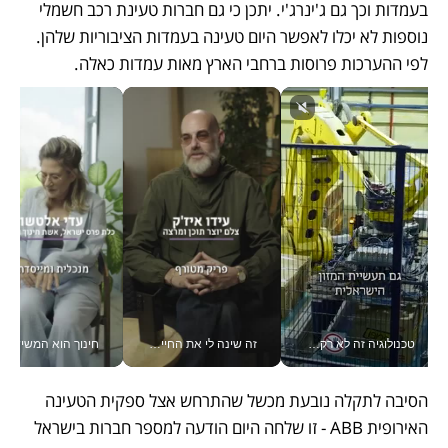
בעמדות וכך גם ג'ינרג'י. יתכן כי גם חברות טעינת רכב חשמלי 
נוספות לא יכלו לאפשר היום טעינה בעמדות הציבוריות שלהן. 
לפי ההערכות פרוסות ברחבי הארץ מאות עמדות כאלה.
טכנולוגיה זה לא רק בהייטק: גם תעשיית המזון הישראלית מאמצת כלי AI, אוטומציה וניתוח דאטה בזמן אמת
זה שינה לי את החיים: איך עידו איז'ק הופך את הסמארטפון לכלי צילום מקצועי_v
חינוך הוא המש
הסיבה לתקלה נובעת מכשל שהתרחש אצל ספקית הטעינה 
האירופית ABB - זו שלחה היום הודעה למספר חברות בישראל 