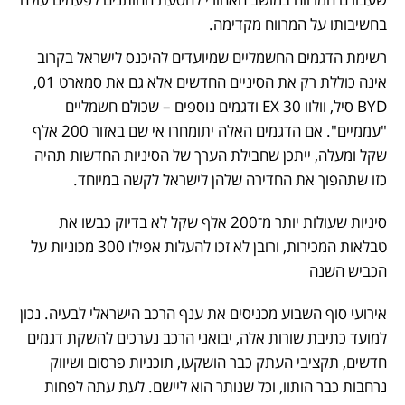
בחשיבותו על המרווח מקדימה. 
רשימת הדגמים החשמליים שמיועדים להיכנס לישראל בקרוב 
אינה כוללת רק את הסיניים החדשים אלא גם את סמארט 01, 
BYD סיל, וולוו 30 EX ודגמים נוספים – שכולם חשמליים 
"עממיים". אם הדגמים האלה יתומחרו אי שם באזור 200 אלף 
שקל ומעלה, ייתכן שחבילת הערך של הסיניות החדשות תהיה 
כזו שתהפוך את החדירה שלהן לישראל לקשה במיוחד.
סיניות שעולות יותר מ־200 אלף שקל לא בדיוק כבשו את 
טבלאות המכירות, ורובן לא זכו להעלות אפילו 300 מכוניות על 
הכביש השנה
אירועי סוף השבוע מכניסים את ענף הרכב הישראלי לבעיה. נכון 
למועד כתיבת שורות אלה, יבואני הרכב נערכים להשקת דגמים 
חדשים, תקציבי העתק כבר הושקעו, תוכניות פרסום ושיווק 
נרחבות כבר הותוו, וכל שנותר הוא ליישם. לעת עתה לפחות 