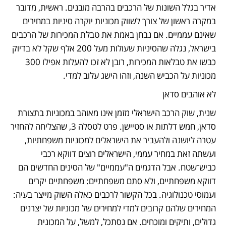
אדיר בגלל השונות של הרכבים בהרבה מובנים. ראשית, מדובר 
במקרה ראשון של צורך לשווק מכוניות יוקרה סיניות במחירים 
שאינם עממיים. אם נבחן באמת את טבלת המכירות של הרכבים 
בישראל, נגלה שהסיניות שעולות מעל 200 אלף שקל לא בדיוק 
כבשו את טבלאות המכירות, רובן לא זכו להעלות אפילו 300 
מכוניות על הכביש השנה, וזהו הישג עלוב למדי. 
לא אוהבים סדאן 
שנית, שוק הרכב הישראלי מזמן אינו מאוהב במכוניות בתצורת 
סדאן, חמש דלתות או סטיישן. פרט לטסלה 3, שהצליחה להחזיר 
עטרה ליושנה ולהעביר את הישראלים למכוניות משפחתיות, 
ועשתה זאת במחיר עממי, הישראלים רוצים דווקא רכבי 
כביש־שטח. אבל הדגמים ה"עממיים" של הסינים החדשים הם 
דווקא משפחתיים, ולא סתם משפחתיים: משפחתיים יקרים 
ועמוסי טכנולוגיה. בכל הקשור לרכבים כאלה השוק מייצר בעיה: 
המחירים שלהם קרובים למדי למחירים של מכוניות של יצרנים 
גדולים, ותיקים ומוכחים. אם נסתכל, למשל, על המכונית 