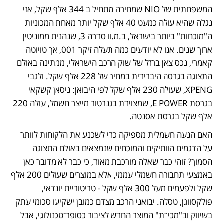
המשפחתית של NIO שמחירה מתחיל ב 344 אלף שקל, אזי 
נגלה שהיא עולה כמעט 40 אלף שקל יותר מאחת המכוניות 
ה"מוכחות" ביותר בישראל, ב.מ.וו סדרה 3, שנהנית ממוניטין 
ארוך שנים. אנו לא יודעים כמה תעלה זיקר 001, אך טויוטה 
קאמרי, נכס צאן ברזל של שוק הרכב הישראלי, ממתינה באולם 
התצוגה בגרסה היברידית במחיר של 228 אלף שקל. ולגבי 
XPENG, שעולה 230 אלף שקל לפי היבואן: ניסאן קשקאי 
בגרסת E POWER, שמצוידת בגנרטור מייצר חשמל, עולה 220 
אלף שקל בגרסת אסנטה. 
האם הנעה חשמלית מספיקה כדי לשכנע את הלקוחות לוותר 
על הדגמים הוותיקים והמוכחים שנמצאים באולם התצוגה 
הסמוך? זוהי כבר שאלה מורכבת מאוד, כי כבר לא מדובר כאן 
באמצעי תחבורה חשמלי עממי, אלא במוצרים שעולים 200 אלף 
שקל ולפעמים מעל 300 אלף שקל - טריטוריית יונדאי, 
פולקסווגן, טסלה. יבואני הרכב מצדם כמובן ישקיעו סכומי עתק 
בשיווק וב"מכירת" המוצר החדש לציבור כסופר־טכנולוגי, אבל 