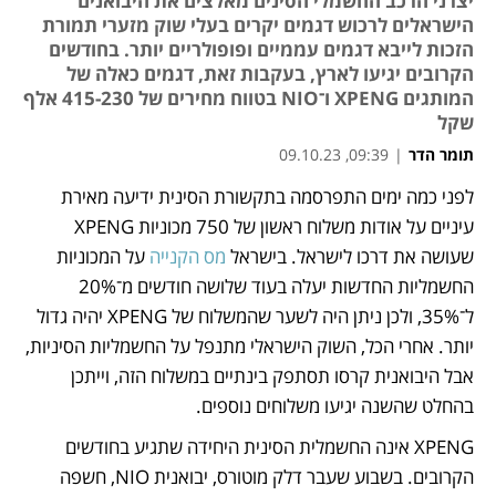
יצרני הרכב החשמלי הסינים מאלצים את היבואנים
הישראלים לרכוש דגמים יקרים בעלי שוק מזערי תמורת
הזכות לייבא דגמים עממיים ופופולריים יותר. בחודשים
הקרובים יגיעו לארץ, בעקבות זאת, דגמים כאלה של
המותגים XPENG ו־NIO בטווח מחירים של 415-230 אלף
שקל
תומר הדר
|
09:39, 09.10.23
לפני כמה ימים התפרסמה בתקשורת הסינית ידיעה מאירת 
נפתח בכרטיסייה חדשה
נפתח בכרטיסייה חדשה
נפתח בכרטיסייה חדשה
עיניים על אודות משלוח ראשון של 750 מכוניות XPENG 
שעושה את דרכו לישראל. בישראל 
מס הקנייה
 על המכוניות 
החשמליות החדשות יעלה בעוד שלושה חודשים מ־20% 
ל־35%, ולכן ניתן היה לשער שהמשלוח של XPENG יהיה גדול 
יותר. אחרי הכל, השוק הישראלי מתנפל על החשמליות הסיניות, 
אבל היבואנית קרסו תסתפק בינתיים במשלוח הזה, וייתכן 
בהחלט שהשנה יגיעו משלוחים נוספים.
XPENG אינה החשמלית הסינית היחידה שתגיע בחודשים 
הקרובים. בשבוע שעבר דלק מוטורס, יבואנית NIO, חשפה 