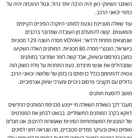
האתגר השיווקי כאן יהיה הרבה יותר גדול, ונטל ההוכחה יהיה על 
כתפי יבואני הרכב. 
עוד שאלה מעניינת נוגעת למותגי היוקרה הסיניים הקיימים 
והמועטים. קשה להתעלם מן העובדה שמדובר ברכבים 
שנמצאים מתחת לרדאר: VOYAH מסרה השנה 129 מכוניות 
בישראל; הונגצ'י מסרה 80 מכוניות. המותגים האלה השקיעו 
כמובן בפרסום ובשיווק, אבל קשה לומר שמדובר במותגים 
שמבהילים את אנשי מרצדס. כעת התחרות על פלח השוק הזה 
צפויה להתחמם בגלל כניסתם בו בזמן של שלושה יבואני הרכב 
גדולים עם תקציבי פרסום ניכרים ומערכי שיווק אגרסיביים. 
מושב להסעת חותנים
מעבר לכך נשאלת השאלה מי ייפגע מכניסת המותגים החדשים 
דווקא בקרב המותגים החשמליים. בבואנו לבחון את המפרטים 
של המכוניות המשפחתיות הסיניות שאמורות להיכנס, אנו מגלים 
טווחים נאים ובעיקר ממדים מכובדים, מה שנראה חיוני לסינים 
שעבורם המרווח במושב האחורי להסעת החותנים לפעמים עולה 