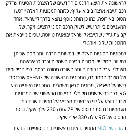
לראשונה את היצע הדגמים החדשים של היצרנית הסינית שדלק 
רכב תייבא ארצה ביבוא עקיף, כלומר המכוניות האלה יירכשו 
מסוכן באירופה. כמו כן מותג נוסף נמצא בדרך לישראל, אחד 
המעניינים ביותר שיש לשוק הרכב הסיני להציע: זיקר, של 
קבוצת ג'ילי, שתייבא לישראל יבואנית טויוטה, שכיום מייבאת את 
המכוניות של ג'יאומטרי.
למכוניות הסיניות האלה יש במשותף הרבה יותר ממה שניתן 
לחשוב: לכולן יש מכונית בכירה חשמלית ורכב כביש־שטח 
חשמלי. אבל הנקודה היותר חשובה טמונה בכסף. לפי הרישומים 
של משרד התחבורה, המכונית הראשונה של XPENG שנכנסת 
לישראל היא 7P, מכונית סדאן חשמלית. המכונית השנייה היא 
9G, רכב כביש־שטח חשמלי. הרישום הראשוני של המכוניות 
שכבר בוצע על ידי היבואנית מצביע על מחירים שרחוקים 
מעממיות: גרסת הבסיס של 7P עולה 230 אלף שקל. גרסת 
הבסיס של 9G עולה 330 אלף שקל. 
ב
גזרה של NIO
 המחירים אינם ראשוניים, הם סופיים והם עוד 