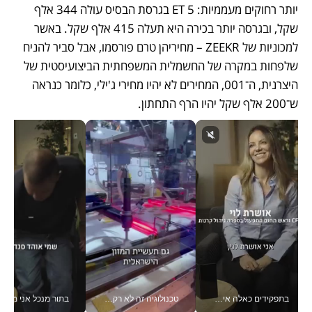
יותר רחוקים מעממיות: 5 ET בגרסת הבסיס עולה 344 אלף 
שקל, ובגרסה יותר בכירה היא תעלה 415 אלף שקל. באשר 
למכוניות של ZEEKR – מחיריהן טרם פורסמו, אבל סביר להניח 
שלפחות במקרה של החשמלית המשפחתית הביצועיסטית של 
היצרנית, ה־001, המחירים לא יהיו מחירי ג'ילי, כלומר כנראה 
ש־200 אלף שקל יהיו הרף התחתון.
בתפקידים כאלה אי אפשר לחכות: אושרת לוי מניעה השקעות ענק מהטלפון_v
טכנולוגיה זה לא רק בהייטק: גם תעשיית המזון הישראלית מאמצת כלי AI, אוטומציה וניתוח דאטה בזמן אמת
בתור מנכל אני מקבל מאות הח