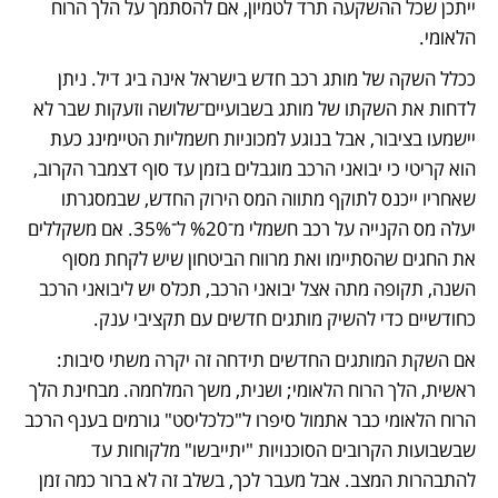
ייתכן שכל ההשקעה תרד לטמיון, אם להסתמך על הלך הרוח 
הלאומי. 
ככלל השקה של מותג רכב חדש בישראל אינה ביג דיל. ניתן 
לדחות את השקתו של מותג בשבועיים־שלושה וזעקות שבר לא 
יישמעו בציבור, אבל בנוגע למכוניות חשמליות הטיימינג כעת 
הוא קריטי כי יבואני הרכב מוגבלים בזמן עד סוף דצמבר הקרוב, 
שאחריו ייכנס לתוקף מתווה המס הירוק החדש, שבמסגרתו 
יעלה מס הקנייה על רכב חשמלי מ־%20 ל־35%. אם משקללים 
את החגים שהסתיימו ואת מרווח הביטחון שיש לקחת מסוף 
השנה, תקופה מתה אצל יבואני הרכב, תכלס יש ליבואני הרכב 
כחודשיים כדי להשיק מותגים חדשים עם תקציבי ענק.
אם השקת המותגים החדשים תידחה זה יקרה משתי סיבות: 
ראשית, הלך הרוח הלאומי; ושנית, משך המלחמה. מבחינת הלך 
הרוח הלאומי כבר אתמול סיפרו ל"כלכליסט" גורמים בענף הרכב 
שבשבועות הקרובים הסוכנויות "יתייבשו" מלקוחות עד 
להתבהרות המצב. אבל מעבר לכך, בשלב זה לא ברור כמה זמן 