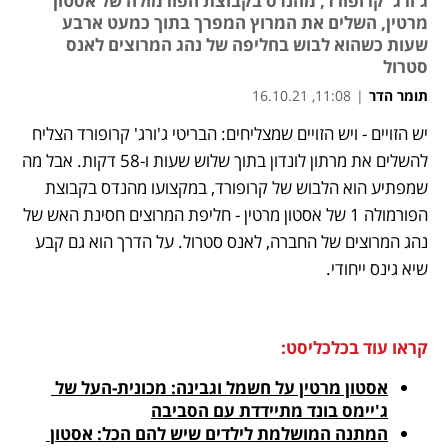
ג'ורג' קרופורד, מהנדס בקבוצת הפורמולה של אסטון
מרטין, השלים את המרוץ המפרך בתוך כמעט ארבע
שעות כשהוא לבוש בחליפה של נהג המרוצים לאנס
סטרול
תומר הדר
|
11:08, 16.10.21
יש הזויים - ויש הזויים שמצליחים: הבריטי ג'ורג' קרופורד הצליח 
נפתח בכרטיסייה חדשה
נפתח בכרטיסייה חדשה
נפתח בכרטיסייה חדשה
נפתח בכרטיסייה חדשה
להשלים את מרתון לונדון בתוך שלוש שעות ו-58 דקות. אבל מה 
שמפתיע הוא הלבוש של קרופורד, במקצועו מהנדס בקבוצת 
הפורמולה 1 של אסטון מרטין - חליפת המרוצים חסינת האש של 
נהג המרוצים של החברה, לאנס סטרול. על הדרך הוא גם קבע 
שיא גינס ייחודי.
קראו עוד בכלכליסט:
אסטון מרטין על חשמל וגבינה: מכונית-העל של 
ג'יימס בונד מתיידדת עם הסביבה
המתנה המושלמת לילדים שיש להם הכל: אסטון 