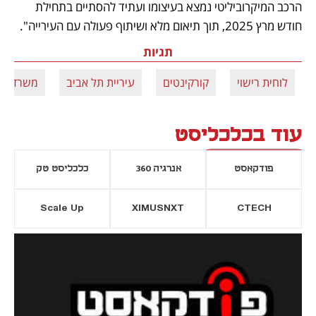
הרכב המיקרוביליטי נמצא בעיצומו ועתיד להסתיים בתחילת 
חודש מרץ 2025, תוך תיאום מלא ושיתוף פעולה עם העירייה".
תגיות
לוחית רישוי
קורקינטים
עיריית תל אביב
משרד הת
עוד בכלכליסט
פודקאסט
אנרגיה 360
כלכליסט טק
Scale Up
XIMUSNXT
CTECH
יסייה חדשה
נפתח בכרטיסייה חדשה