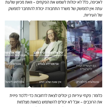
לאכיפה, כלל לא יכולות לשמש את הפקחים – וזאת מכיוון שלעת 
עתה אין לממשק של משרד התחבורה יכולת להתחבר לממשק 
של העיריות.
טכנולוגיה זה לא רק בהייטק: גם תעשיית המזון הישראלית מאמצת כלי AI, אוטומציה וניתוח דאטה בזמן אמת
אין שעה שלא התעסקתי במשבר - טל אלכסנדרוביץ’ שגב מנהלת משברים תקשורתיים מכל מקום עם ה- Galaxy Z Fold8 Ultra שלה_v
כלכליסט דיגיטל
כלומר: פקחי עיריות כן יכולים לצאת לרחובות כדי ללכוד פיזית 
את הרוכבים – אבל לא יכולים להשתמש במאות מצלמות 