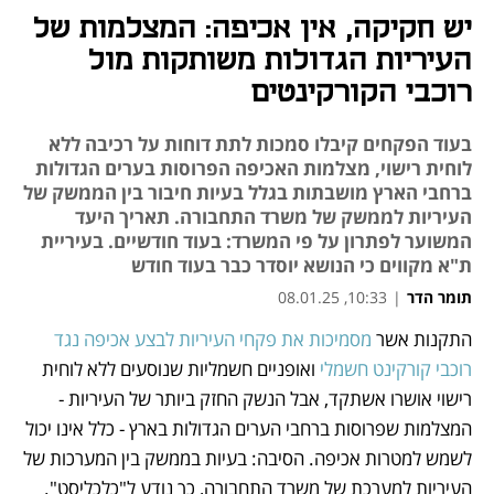
יש חקיקה, אין אכיפה: המצלמות של
העיריות הגדולות משותקות מול
רוכבי הקורקינטים
בעוד הפקחים קיבלו סמכות לתת דוחות על רכיבה ללא
לוחית רישוי, מצלמות האכיפה הפרוסות בערים הגדולות
ברחבי הארץ מושבתות בגלל בעיות חיבור בין הממשק של
העיריות לממשק של משרד התחבורה. תאריך היעד
המשוער לפתרון על פי המשרד: בעוד חודשיים. בעיריית
ת"א מקווים כי הנושא יוסדר כבר בעוד חודש
תומר הדר
|
10:33, 08.01.25
התקנות אשר 
מסמיכות את פקחי העיריות לבצע אכיפה נגד 
נפתח בכרטיסייה חדשה
נפתח בכרטיסייה חדשה
רוכבי קורקינט חשמלי
 ואופניים חשמליות שנוסעים ללא לוחית 
רישוי אושרו אשתקד, אבל הנשק החזק ביותר של העיריות - 
המצלמות שפרוסות ברחבי הערים הגדולות בארץ - כלל אינו יכול 
לשמש למטרות אכיפה. הסיבה: בעיות בממשק בין המערכות של 
העיריות למערכת של משרד התחבורה, כך נודע ל"כלכליסט".