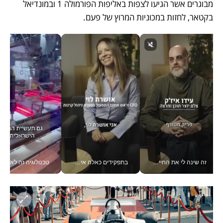
מבוגרים אשר הגיעו לצפות באליפות הפורמולה 1 ובמונדיאל 
בקטאר, לחזות במכוניות המרוץ של פעם. 
זה שינה לי את החיים: איך עידו איז'ק הופך את הסמארטפון לכלי צילום מקצועי_v
בתפקידים כאלה אי אפשר לחכות: אושרת לוי מניעה השקעות ענק מהטלפון_v
טכנולוגיה זה לא רק בהייטק: גם תעשיי