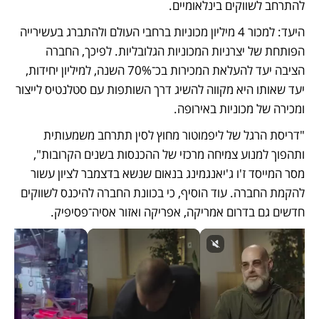
להתרחב לשווקים בינלאומיים. 
היעד: למכור 4 מיליון מכוניות ברחבי העולם ולהתברג בעשירייה 
הפותחת של יצרניות המכוניות הגלובליות. לפיכך, החברה 
הציבה יעד להעלאת המכירות בכ־70% השנה, למיליון יחידות, 
יעד שאותו היא מקווה להשיג דרך השותפות עם סטלנטיס לייצור 
ומכירה של מכוניות באירופה. 
"דריסת הרגל של ליפמוטור מחוץ לסין תתרחב משמעותית 
ותהפוך למנוע צמיחה מרכזי של ההכנסות בשנים הקרובות", 
מסר המייסד ז'ו ג'יאנגמינג בנאום שנשא בדצמבר לציון עשור 
להקמת החברה. עוד הוסיף, כי בכוונת החברה להיכנס לשווקים 
חדשים גם בדרום אמריקה, אפריקה ואזור אסיה־פסיפיק. 