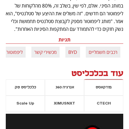
במותג הסיני. אולם, לפי שין, בשלב זה, 80% מהלקוחות של 
ליפמוטור הם חדשים. "זה משלים את ההיצע של סטלנטיס", הוא 
אמר. "מותג ליפמוטור מספק לקבוצת סטלנטיס תחמושת וכלי 
נשק חזקים כדי להתמודד עם המתקפות הסיניות האחרות". 
תגיות
רכבים חשמליים
BYD
מכשירי קשר
ליפמוטור
עוד בכלכליסט
פודקאסט
אנרגיה 360
כלכליסט טק
Scale Up
XIMUSNXT
CTECH
יסייה חדשה
נפתח בכרטיסייה חדשה