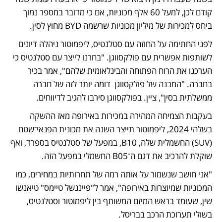
קודם לכן, למעל 60 אלף מכוניות, אם כי מדובר במספר נמוך 
ביחס למכירות של מיליון מכוניות שרשמה BYD מחוץ לסין. 
לפני החתימה על החוזה עם סטלנטיס, ליפמוטור ניהלה דיונים 
לשותפות אפשרית עם פולקסווגן. "בחרנו לייצר עם סטלנטיס כי 
הערכנו את הרוח הפתוחה והבינלאומית שלהם", אמר בכיר 
בחברה. "המבנה של פולקסווגן  דומה יותר לזה של חברה 
ממשלתית בסין", ציין. בפולקסווגן סירבו להגיב לדיווחים. 
בעקבות הצמיחה המהירה במכירות באירופה מאז ההשקה 
בשלהי 2024, ליפמוטור תייצר השנה את מכונית הפנאי־שטח 
(SUV) החשמלית שלה, B10, במפעל של סטלנטיס בספרד, ואף 
שוקלת להרכיב את דגם ה־B05 החשמלי במפעל הזה. 
"אני חושב שנשמור על אותה רמה של תחרותיות במחירים, כמו 
המכוניות שמיוצרות באירופה", אמר ל"פייננשל טיימס" טיאנשו 
שין, שעומד בראש המיזם המשותף בין ליפמוטור וסטלנטיס, 
בשולי תערוכת הרכב בבריסל. 