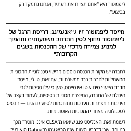
ליפמוטור היא "אתם תציירו את העתיד, אנחנו נתמקד רק 
בביצוע". 
מייסד ליפמוטור ז'ו ג'יאנגמינג: דריסת הרגל של 
ליפמוטור מחוץ לסין תתרחב משמעותית ותהפוך 
למנוע צמיחה מרכזי של ההכנסות בשנים 
הקרובות"
לחברה יש מקורות הכנסה נוספים מרישוי טכנולוגיית המכוניות 
החשמליות לחברות רכב ממשלתיות. עם זאת, טו לי, מייסד 
חברת הייעוץ סינו אוטו אינסייטס, טען כי עלו ספקות לגבי 
היכולת של החברה, המייצרת מכוניות בסיסיות, לעמוד בקצב של 
היריבות המפתחות מערכות מתוחכמות לסיוע לנהגים — הבסיס 
לטכנולוגיה מאחורי המכוניות האוטונומיות. 
לעומת זאת, האנליסט פנג שיאאו מ־CLSA איננו מוטרד מכך 
במיוחד, שכן לדבריו, הצוות שז'ו הביא עמו מ־Dahua הוא בעל 