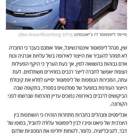
מייסד ליפמוטור ז'ו ג'יאנגמינג
(
צילום: Alex Kraus/Bloomberg
)
שין, מנהל ליפמוטור אינטרנשיונל, אמר אומנם בעבר כי החברה 
לא תמהר להעביר את הייצור לאירופה בשל עלויות אנרגיה וכוח 
אדם גבוהות בהשוואה לסין, אך כעת העריך כי היקף הפעילות 
הצומח יאפשר לחברה לייצר רכבים במחירים משתלמים. לעת 
עתה, המכירות הנוספות של ליפמוטור יסייעו למלא את קיבולת 
הייצור העודפת במפעל של סטלנטיס בספרד, בתקופה שבה 
הביקושים לרכבים באירופה נמוכים עדיין מהרמות שנרשמו לפני 
הקורונה.
אנליסטים ומנהלים בחברות מתחרות הזהירו כי השותפות בין 
היצרנית של פיאט ופיג'ו לבין ליפמוטור עלולה להוביל, בסופו של 
דבר, לקניבליזציה. כלומר, לקוחות יחליפו את המכוניות שלהם 