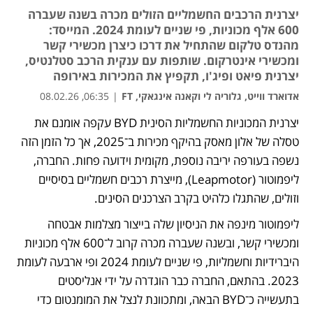
יצרנית הרכבים החשמליים הזולים מכרה בשנה שעברה
600 אלף מכוניות, פי שניים לעומת 2024. המייסד:
מהנדס טלקום שהתחיל את דרכו כיצרן מכשירי קשר
ומכשירי אינטרקום. שותפות עם ענקית הרכב סטלנטיס,
יצרנית פיאט ופיג'ו, תקפיץ את המכירות באירופה
אדוארד ווייט, גלוריה לי וקאנה אינגאקי, FT
|
06:35, 08.02.26
יצרנית המכוניות החשמליות הסינית BYD עקפה אומנם את 
טסלה של אלון מאסק בהיקף מכירות ב־2025, אך כל הזמן הזה 
נשפה בעורפה יריבה נוספת, מקומית וידועה פחות. החברה, 
ליפמוטור (Leapmotor), מייצרת רכבים חשמליים בסיסיים 
וזולים, שהתגלו כלהיט בקרב הצרכנים הסינים. 
ליפמוטור מינפה את הניסיון שלה בייצור מצלמות אבטחה 
ומכשירי קשר, ובשנה שעברה מכרה קרוב ל־600 אלף מכוניות 
היברידיות וחשמליות, פי שניים לעומת 2024 ופי ארבעה לעומת 
2023. בהתאם, החברה כבר הוגדרה על ידי אנליסטים 
בתעשייה כ־BYD הבאה, ומתכוונת לנצל את המומנטום כדי 