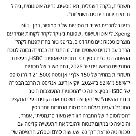
חשמלית, בקרה חשמלית, תא נוסעים, נהיגה אוטונומית, ניהול 
תרמי ותיבות הילוכים חשמליות". 
בניגוד למרבית היריבות הסיניות של ליפמוטור, בהן Nio, 
Xpeng, לי אוטו ושיאומי, שפונות בעיקר לקהל לקוחות אמיד עם 
מוצרים טכנולוגיים מתקדמים, בליפמוטור בחרו לפנות לקהל 
הרחב עם דגמים פשוטים יותר. זו התגלתה כבחירה נבונה לנוכח 
ההאטה הכלכלית בסין. לפי נתונים שאספו ב־HSBC, בעשרת 
החודשים הראשונים של 2025, נתח השוק של מכוניות 
חשמליות במחיר של 150 אלף יואן ומטה (21,500 דולר) טיפס 
ל־58% מ־52% ב־2024. יוקיאן דינג, אנליסטית הרכב הבכירה 
של HSBC בסין, ציינה כי "המכוניות המעוצבות היטב 
ובנות־ההשגה" של הקבוצה מושכות את הקונים בעלי התקציב 
המוגבל בערים בעלות ההכנסות הנמוכות יותר בסין. 
"הפילוסופיה של החברה הזו היא מאוד פרגמטית", אמרה, 
והוסיפה כי במקום לנסות ולהוביל את התעשייה קדימה עם 
טכנולוגיה פורצת דרך כפי שעושות BYD וטסלה, התפיסה של 