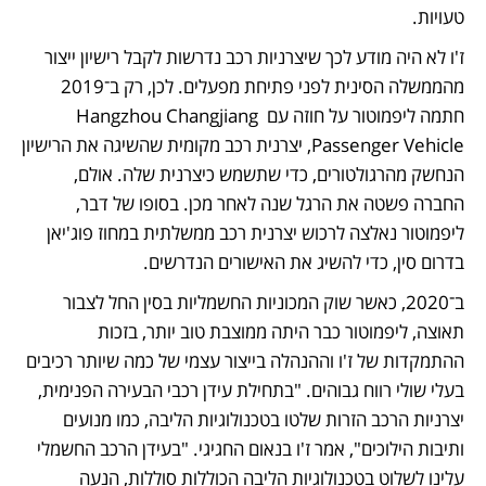
טעויות. 
ז'ו לא היה מודע לכך שיצרניות רכב נדרשות לקבל רישיון ייצור 
מהממשלה הסינית לפני פתיחת מפעלים. לכן, רק ב־2019 
חתמה ליפמוטור על חוזה עם Hangzhou Changjiang 
Passenger Vehicle, יצרנית רכב מקומית שהשיגה את הרישיון 
הנחשק מהרגולטורים, כדי שתשמש כיצרנית שלה. אולם, 
החברה פשטה את הרגל שנה לאחר מכן. בסופו של דבר, 
ליפמוטור נאלצה לרכוש יצרנית רכב ממשלתית במחוז פוג'יאן 
בדרום סין, כדי להשיג את האישורים הנדרשים. 
ב־2020, כאשר שוק המכוניות החשמליות בסין החל לצבור 
תאוצה, ליפמוטור כבר היתה ממוצבת טוב יותר, בזכות 
ההתמקדות של ז'ו וההנהלה בייצור עצמי של כמה שיותר רכיבים 
בעלי שולי רווח גבוהים. "בתחילת עידן רכבי הבעירה הפנימית, 
יצרניות הרכב הזרות שלטו בטכנולוגיות הליבה, כמו מנועים 
ותיבות הילוכים", אמר ז'ו בנאום החגיגי. "בעידן הרכב החשמלי 
עלינו לשלוט בטכנולוגיות הליבה הכוללות סוללות, הנעה 