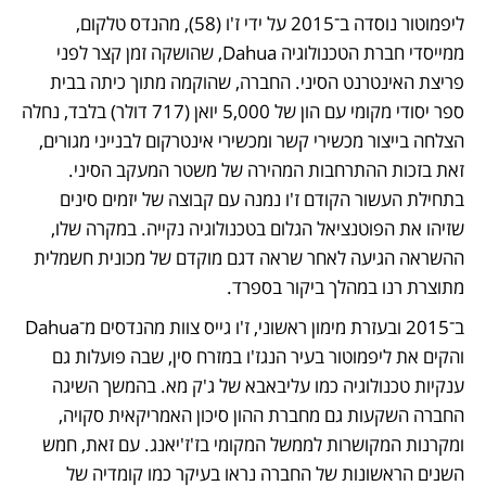
ליפמוטור נוסדה ב־2015 על ידי ז'ו (58), מהנדס טלקום, 
ממייסדי חברת הטכנולוגיה Dahua, שהושקה זמן קצר לפני 
פריצת האינטרנט הסיני. החברה, שהוקמה מתוך כיתה בבית 
ספר יסודי מקומי עם הון של 5,000 יואן (717 דולר) בלבד, נחלה 
הצלחה בייצור מכשירי קשר ומכשירי אינטרקום לבנייני מגורים, 
זאת בזכות ההתרחבות המהירה של משטר המעקב הסיני. 
בתחילת העשור הקודם ז'ו נמנה עם קבוצה של יזמים סינים 
שזיהו את הפוטנציאל הגלום בטכנולוגיה נקייה. במקרה שלו, 
ההשראה הגיעה לאחר שראה דגם מוקדם של מכונית חשמלית 
מתוצרת רנו במהלך ביקור בספרד. 
ב־2015 ובעזרת מימון ראשוני, ז'ו גייס צוות מהנדסים מ־Dahua 
והקים את ליפמוטור בעיר הנגז'ו במזרח סין, שבה פועלות גם 
ענקיות טכנולוגיה כמו עליבאבא של ג'ק מא. בהמשך השיגה 
החברה השקעות גם מחברת ההון סיכון האמריקאית סקויה, 
ומקרנות המקושרות לממשל המקומי בז'ז'יאנג. עם זאת, חמש 
השנים הראשונות של החברה נראו בעיקר כמו קומדיה של 