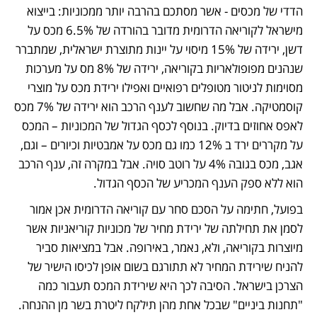
הדדי של מכסים - אשר מסתכם בהרבה יותר ממכוניות: בייצוא 
מישראל לקוריאה הדרומית מדובר בהורדה של 6.5% מכס על 
דשן, ירידה של 15% מיסוי על יינות מתוצרת ישראלית, שמתברר 
שנהנים מפופולאריות בקוריאה, ירידה של 8% מס על מערכות 
מסוימות לניטור מטופלים רפואיים ואפילו ירידת מכס על מוצרי 
קוסמטיקה. אבל מה שחשוב לענף הרכב הוא ירידה של 7% מכס 
לאפס אחוזים בדיוק. בנוסף לכסף הגדול של המכוניות – המכס 
על מקררים ירד ב 12% כמו גם מכס על אמבטיות וכיורים – וגם, 
אגב, מכס בגובה 4% על רוטב סויה. אבל במקרה זה, ענף הרכב 
הוא ללא ספק הענף המכריע של הכסף הגדול.
בפועל, חתימה על הסכם סחר עם קוריאה הדרומית אכן אמור 
לסמן את תחילתה של ירידת מחיר של מכוניות קוריאניות אשר 
מיוצרות בקוריאה, ולא, נאמר, באירופה. אבל במציאות סביר 
להניח שירידת המחיר לא תתורגם בשום אופן לכיסו הישיר של 
הצרכן בישראל. הסיבה לכך היא שירידת המכס תעבור כמה 
"תחנות ביניים" שבכל אחת מהן תילקח ליטרת בשר מן ההנחה. 