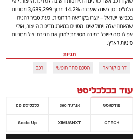
שוק הרכב אשר כוללים התייחסות חשובה למדינת הייצור. לפי 
הלמ"ס נכון לשנה שעברה 14.2% מתוך 3,689,299 מכוניות 
בכבישי ישראל – יוצרו בקוריאה הדרומית. כעת סביר להניח 
שהאחוז יעלה ויחול שינוי מסויים במארג מדינות הייצור, אולי 
אפילו כזה שיוכל במידה מסוימת למתן את חדירתן של מכוניות 
סיניות לארץ.
תגיות
דרום קוריאה
הסכם סחר חופשי
רכב
עוד בכלכליסט
פודקאסט
אנרגיה 360
כלכליסט טק
Scale Up
XIMUSNXT
CTECH
יסייה חדשה
נפתח בכרטיסייה חדשה