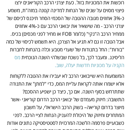
רוכשות את המכוניות בזול. כעת יצרני הרכב הקוריאנים ירצו 
פיצוי מסוים על שנים של הנחות למדינה קטנה במזה"ת, משמע 
כ-3% אחוזים מגובה ההטבה של הסכמי הסחר תיכנס לכיסם של 
יצרני הרכב - מה שישאיר את יבואני הרכב עם כ-4% אחוזים 
ממחיר הרכב ה"נקי" (כלומר FOB או מחיר לפני מכסים) בכיס. 
אבל הטבה זו גם לא תגיע אל הצרכן. היא תשמש לכיסוי של כמה 
"בורות": החל בתנודות של שערי מטבע וכלה בהנחות לחברות 
הליסינג. ומעבר לכך, בל נשכח שבשלהי השנה הנוכחית
 מס 
הקניה על מכוניות חדשות יעלה, שוב.
המשמעות היא שייבואני הרכב לא יעבירו את ההטבה ללקוחות 
אלא ישמרו אותה לקראת עליית המס, כדי "למתן" את התנודה 
שתתרחש בסוף השנה. אם כך, כיצד כן ישפיע ההסכם? 
התשובה: חיזוק מעמדם של יבואני הרכב הדרום קוריאני -אשר 
מיוצר בדרום קוריאה– בשוק הרכב הישראלי, על חשבון 
המתחרים וחיזוק של היכולת להעניק הנחות לציי הרכב. לפני 
כשבועיים פרסמה הלשכה המרכזית לסטטיסטיקה נתונים אודות 