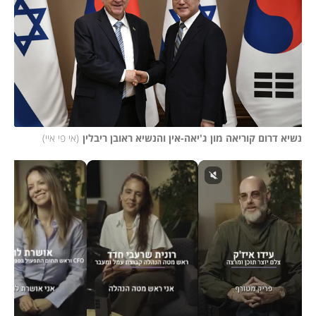
נשיא דרום קוריאה מון ג'יאה-אין והנשיא ראובן ריבלין
(
אי פי איי
)