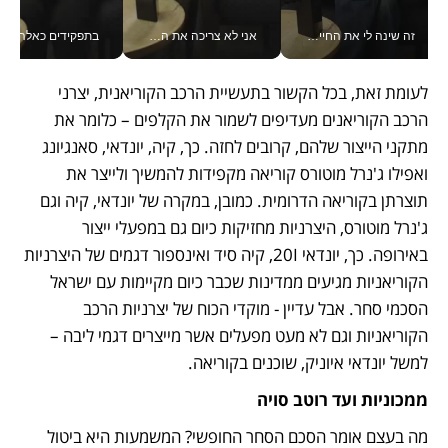
זה שינה לי את החיים: איך עידו איז'ק הופך את הסמארטפון לכלי צילום מקצועי_v
אני לא צריכה את המשרד: רונית שרעבי-חדד מנהלת ארגון של 30000 עובדים מכל מקום_v
בתפקידים כאלה אי אפשר לח
לעומת זאת, בכל הקשור בתעשיית הרכב הקוריאנית, יצרני 
הרכב הקוריאנים מעדיפים לשמור את הקלפים – כלומר את 
מתקני הייצור שלהם, קרובים לחזה. כך, קיה, יונדאי, סאנגיונג 
ואפילו ג'נרל מוטורס קוריאה מקפידות להמשיך ולייצר את 
תוצרתן בקוריאה הדרומית. כמובן, במקרה של יונדאי, קיה וגם 
ג'נרל מוטורס, היצרניות מחזיקות כיום גם במפעלי ייצור 
באירופה. כך, יונדאי 20I, קיה סיד ואינספור דגמים של היצרניות 
הקוריאניות מגיעים ממדינות שכבר כיום מקיימות עם ישראל 
הסכמי סחר. אבל עדיין - מוקדי הכוח של יצרניות הרכב 
הקוריאניות וגם לא מעט מפעלים אשר מייצרים דגמי ליבה – 
למשל יונדאי איוניק, שוכנים בקוריאה.
ממכוניות ועד רוטב סויה
מה בעצם אומר הסכם הסחר החופשי? המשמעות היא ביטול 