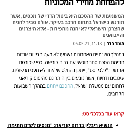
להפחתת מחירי המכוניות
המשמעות של ההסכם היא ביטול הדדי של מכסים, אשר
תורגש בישראל בתחום הרכב בעיקר. אולם סביר להניח
שהצרכן הישראלי לא יהנה מהפירות - אלא היצרנים
והייבואנים
תומר הדר
|
11:13, 06.05.21
במהלך השנתיים האחרונות נשמעו לא מעט חדשות אודות 
נפתח בכרטיסייה חדשה
נפתח בכרטיסייה חדשה
נפתח בכרטיסייה חדשה
נפתח בכרטיסייה חדשה
נפתח בכרטיסייה חדשה
חתימת הסכם סחר חופשי עם דרום קוריאה. כפי שפורסם 
אתמול ב"כלכליסט", ייתכן בהחלט שלאחר לא מעט מכשולים, 
עיכובים ודחיות, אשר נובעים בין היתר גם מהיסוס קוריאני 
לחתום עם ממשלת ישראל, 
ההסכם ייחתם 
במהלך השבועות 
הקרובים.
קראו עוד בכלכליסט:
הנשיא ריבלין בדרום קוריאה: "מנסים לקדם חתימה 