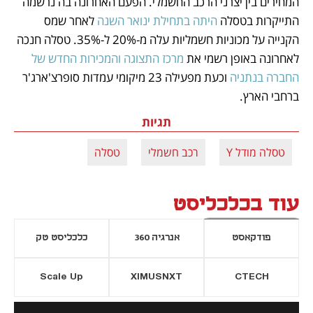
המחירים בין יצרני הרכב החשמלי. הפעם האחרונה בה נרשמה 
התייקרות בטסלה 
היתה בתחילת ינואר השנה
 לאחר שמס 
הקנייה על מכוניות חשמליות עלה מ-20% ל-35%. טסלה חנכה 
לאחרונה באופן רשמי את 
מרכז התצוגה והמכירות החדש של 
החברה בנתניה
 וכעת מפעילה 23 מיקומי עמדות סופרצ'ארג'ר 
ברחבי הארץ.
תגיות
טסלה מודל Y
רכב חשמלי
טסלה
עוד בכלכליסט
פודקאסט
אנרגיה 360
כלכליסט טק
Scale Up
XIMUSNXT
CTECH
יסייה חדשה
נפתח בכרטיסייה חדשה