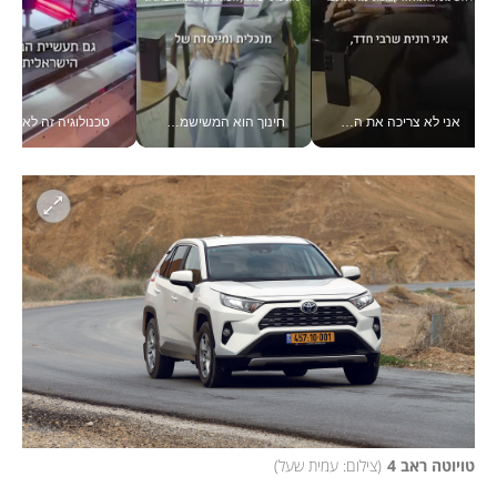
אני לא צריכה את המשרד: רונית שרעבי-חדד מנהלת ארגון של 30000 עובדים מכל מקום_v
חינוך הוא המשישמה של החיים שלי - V
טכנולוגיה זה לא רק בהייטק: גם תעשיי
טויוטה ראב 4
(
צילום: עמית שעל
)