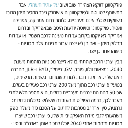
פולקסווגן דווקא הצהירה שוב ושוב
 על עתיד חשמלי,
 אבל 
המשותף לטויוטה ולפולקסווגן הוא שחלק ניכר ממכירותיהן מרוכז 
בשווקים שכלל אינם מערביים, כלומר דרום אמריקה, אפריקה 
ואסיה. פולקסווגן וטויוטה יודעות היטב שבאפריקה ובדרום 
אמריקה לא יוקמו בקרוב עמדות טעינה לרכב חשמלי או עמדות 
תדלוק מימן – ואם הן לא ייצרו עבור מדינות אלה מכוניות - 
מישהו אחר כן ייצר. 
מבין יצרני הרכב שהתחייבו לא לייצר מכוניות מזהמות משנת 
2040, נמצאות וולוו, פורד, GM, דיימלר, BYD ו–JLR, החברה 
האם של יגואר ולנד רובר. למרות שמדובר בשמות מרשימים, 
בפועל 6 יצרני רכב מתוך מעל 200 יצרני רכב פעילים בעולם, 
שכ-50 מהם הם יצרנים מערביים גדולים, הוא מספר חלש למדי. 
מעבר לכך, ברמה הפוליטית העובדה ששלוש כלכלות גדולות: 
גרמניה, סין וארה"ב מסרבות לחתום על הסכם כזה מעלה ספק 
משמעותי לגבי מידת האפקטיביות שלו, כי יצרני רכב שייצרו 
מכוניות מזהמות אחרי 2040 יוכלו למכור אותן בארה"ב ובסין - 