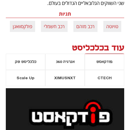
שני השווקים הגלובאליים הגדולים בעולם.
תגיות
טויוטה
רכב מזהם
רכב חשמלי
פולקסוואגן
עוד בכלכליסט
פודקאסט
אנרגיה 360
כלכליסט טק
Scale Up
XIMUSNXT
CTECH
יסייה חדשה
נפתח בכרטיסייה חדשה