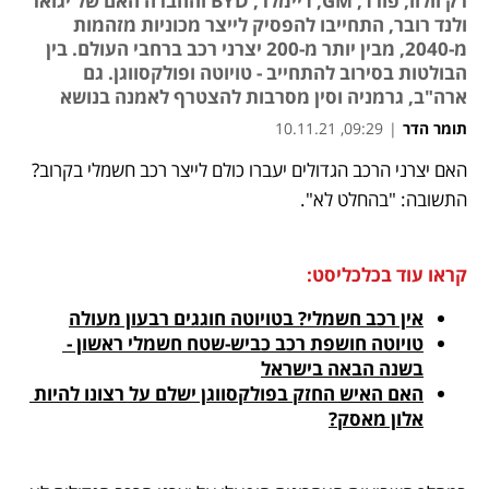
רק וולוו, פורד, GM, דיימלר, BYD והחברה האם של יגואר
ולנד רובר, התחייבו להפסיק לייצר מכוניות מזהמות
מ-2040, מבין יותר מ-200 יצרני רכב ברחבי העולם. בין
הבולטות בסירוב להתחייב - טויוטה ופולקסווגן. גם
ארה"ב, גרמניה וסין מסרבות להצטרף לאמנה בנושא
תומר הדר
|
09:29, 10.11.21
האם יצרני הרכב הגדולים יעברו כולם לייצר רכב חשמלי בקרוב? 
נפתח בכרטיסייה חדשה
נפתח בכרטיסייה חדשה
נפתח בכרטיסייה חדשה
נפתח בכרטיסייה חדשה
נפתח בכרטיסייה חדשה
התשובה: "בהחלט לא". 
קראו עוד בכלכליסט:
אין רכב חשמלי? בטויוטה חוגגים רבעון מעולה
טויוטה חושפת רכב כביש-שטח חשמלי ראשון - 
בשנה הבאה בישראל
האם האיש החזק בפולקסווגן ישלם על רצונו להיות 
אלון מאסק?