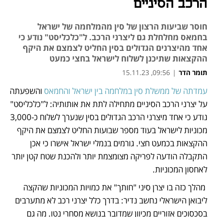
הרכב הסיניים
חוסר שביעות הרצון של סין מהמלחמה של ישראל
בחמאס מחלחלת גם ליצרני הרכב. ל"כלכליסט" נודע כי
אחד מהיצרנים הגדולים בסין החליט לצמצם את היקף
ההקצאות שתיכנן לשלוח לישראל בחצי כמעט
תומר הדר
|
09:56, 15.11.23
עמדתה של ממשלת סין במלחמה בין ישראל והחמאס
 והשפעתה 
נפתח בכרטיסייה חדשה
נפתח בכרטיסייה חדשה
נפתח בכרטיסייה חדשה
נפתח בכרטיסייה חדשה
על יצרני הרכב הסיניים מתחילה לתת את אותותיה: ל"כלכליסט" 
נודע כי אחד מיצרני הרכב הגדולים בסין שנערך לשלוח כ-3,000 
מכוניות לישראל בעוד מספר שבועות החליט לצמצם את היקף 
ההקצאות בכמעט חצי. גורמים בנמלי ישראל אישרו כי אכן 
התקבלה הודעה לפריקה מצומצמת יותר ולהכנת שטח קטן יותר 
לאחסון המכוניות.
 מהלך כזה בו יצרן סיני "חותך" את כמויות המכוניות שהקצה 
ליבואן הישראלי נחשב נדיר: בדרך כלל יצרני רכב לא מתערבים 
בסכסוכים אזוריים מכיוון שמדובר בנושא מסחרי נטו. מה גם 