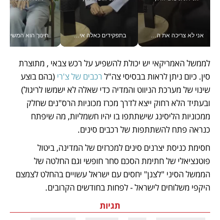
אני לא צריכה את המשרד: רונית שרעבי-חדד מנהלת ארגון של 30000 עובדים מכל מקום_v
בתפקידים כאלה אי אפשר לחכות: אושרת לוי מניעה השקעות ענק מהטלפון_v
חינוך הוא המש
לממשל האמריקאי יש יכולת להשפיע על רכש צבאי , מתוצרת 
סין. כיום ניתן לראות בבסיסי צה"ל 
רכבים של צ'רי
 (בהם בוצע 
שינוי של מערכת הניווט והמדיה כדי שאלה לא ישמשו לריגול) 
ובעתיד הלא רחוק ייצא לדרך מכרז מכוניות הרס"נים שחלק 
ממכוניות הליסינג שישתתפו בו יהיו חשמליות, מה שיפתח 
כנראה פתח להשתתפות של רכבים סינים. 
חסימת כניסת יצרנים סינים למכרזים של המדינה, ביטול 
פוטנציאלי של חתימת הסכם סחר חופשי וגם החלטה של 
הממשל הסיני "לצנן" יחסים עם ישראל עשויים בהחלט לצמצם 
היקפי משלוחים לישראל - לפחות בחודשים הקרובים.
תגיות