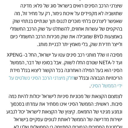
שיצרני הרכב הסינים רואים בישראל סוג של פלא: מדינה 
שתושביה לא מקפידים על איכות גימור, רק על מחיר זול, מה 
שאפשר ליצרנים בלתי מוכרים לנגוס תוך שנתיים בנתחי שוק 
בהיקפים של עשרות אחוזים, להשתלט על שוק הרכב החשמלי 
באמצעות BYD שמובילה את שוק מכירות הרכב החשמלי כיום 
ולייצר חדירת שוק, בלי מאמץ יתר לבניית מותג. 
מסיבה זו שלל מותגי רכב סינים עטו על ישראל, החל ב- XPENG 
ועד ל-NETA שטרם החלו לשווק. אבל בסופו של דבר, הממשל 
הסיני הוא בעל המילה האחרונה בכל הקשור ליצוא בגלל מידת 
הריכוזיות הגבוהה ובגלל ש
חלק מיצרני הרכב הסיני נשלטים על 
ידי הממשל הסיני
.
לצמצום הקצאות של מכוניות סיניות לישראל יכולות להיות כמה 
סיבות. ראשית: הממשל הסיני אינו מסתיר את עמדתו בסכסוך 
ונמנע מגינוי של החמאס. קיצוץ של הקצאות לישראל יכול לנבוע 
ישירות מדרישה של הממשל לאותת לגופים עסקיים בישראל 
ש"חגיגת המחירים הנמוכים הסתיימה כי הממשלות שלנו לא 