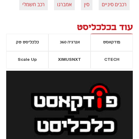
רכבים סיניים
סין
אמברגו
רכב חשמלי
עוד בכלכליסט
פודקאסט
אנרגיה 360
כלכליסט טק
Scale Up
XIMUSNXT
CTECH
יסייה חדשה
נפתח בכרטיסייה חדשה