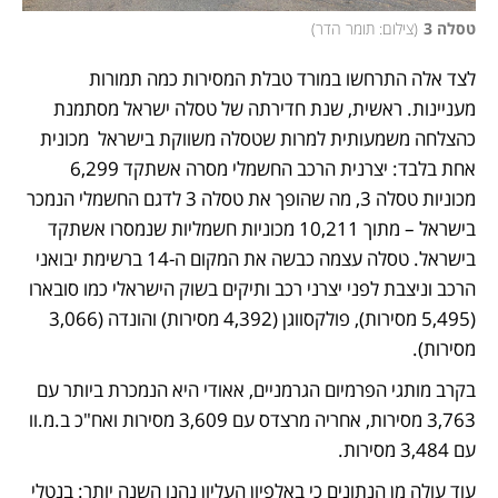
טסלה 3
(
צילום: תומר הדר
)
לצד אלה התרחשו במורד טבלת המסירות כמה תמורות 
מעניינות. ראשית, שנת חדירתה של טסלה ישראל מסתמנת 
כהצלחה משמעותית למרות שטסלה משווקת בישראל  מכונית 
אחת בלבד: יצרנית הרכב החשמלי מסרה אשתקד 6,299 
מכוניות טסלה 3, מה שהופך את טסלה 3 לדגם החשמלי הנמכר 
בישראל – מתוך 10,211 מכוניות חשמליות שנמסרו אשתקד 
בישראל. טסלה עצמה כבשה את המקום ה-14 ברשימת יבואני 
הרכב וניצבת לפני יצרני רכב ותיקים בשוק הישראלי כמו סובארו 
(5,495 מסירות), פולקסווגן (4,392 מסירות) והונדה (3,066 
מסירות). 
בקרב מותגי הפרמיום הגרמניים, אאודי היא הנמכרת ביותר עם 
3,763 מסירות, אחריה מרצדס עם 3,609 מסירות ואח"כ ב.מ.וו 
עם 3,484 מסירות.
עוד עולה מן הנתונים כי באלפיון העליון נהנו השנה יותר: בנטלי 