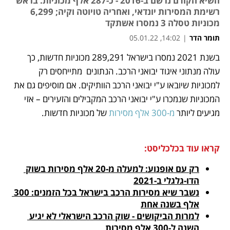
השיא הקודם נרשם ב-2016 - כ-287 אלף מכוניות. בראש
רשימת המסירות יונדאי, ואחריה טויוטה וקיה; 6,299
מכוניות טסלה 3 נמסרו אשתקד
תומר הדר
|
14:02, 05.01.22
בשנת 2021 נמסרו בישראל 289,291 מכוניות חדשות, כך 
נפתח בכרטיסייה חדשה
נפתח בכרטיסייה חדשה
נפתח בכרטיסייה חדשה
נפתח בכרטיסייה חדשה
נפתח בכרטיסייה חדשה
עולה מנתוני איגוד יבואני הרכב. הנתונים  מתייחסים רק 
למכוניות שיובאו ע"י יבואני הרכב הוותיקים. אם מוסיפים גם את 
המכוניות שנמכרו ע"י יבואני הרכב המקבילים והזעירים – אזי 
מגיעים ליותר 
מ-300 אלף מסירות
 של מכוניות חדשות.
קראו עוד בכלכליסט:
רק עם אופנוע: למעלה מ-20 אלף מסירות בשוק 
הדו-גלגלי ב-2021
נשבר שיא מסירות הרכב בישראל בכל הזמנים: 300 
אלף בשנה אחת
למרות הביקושים - שוק הרכב הישראלי לא יגיע 
השנה ל-300 אלף מסירות