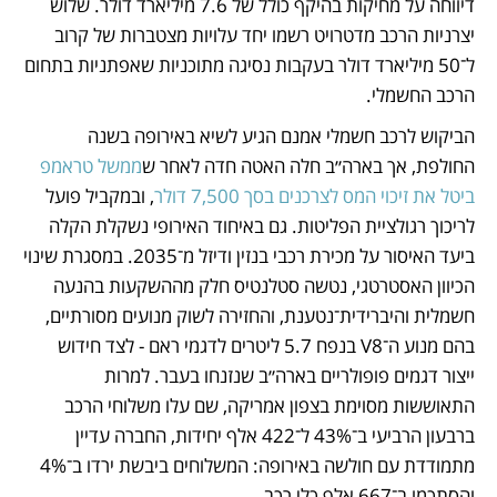
דיווחה על מחיקות בהיקף כולל של 7.6 מיליארד דולר. שלוש 
יצרניות הרכב מדטרויט רשמו יחד עלויות מצטברות של קרוב 
ל־50 מיליארד דולר בעקבות נסיגה מתוכניות שאפתניות בתחום 
הרכב החשמלי.
הביקוש לרכב חשמלי אמנם הגיע לשיא באירופה בשנה 
החולפת, אך בארה״ב חלה האטה חדה לאחר ש
ממשל טראמפ 
ביטל את זיכוי המס לצרכנים בסך 7,500 דולר
, ובמקביל פועל 
לריכוך רגולציית הפליטות. גם באיחוד האירופי נשקלת הקלה 
ביעד האיסור על מכירת רכבי בנזין ודיזל מ־2035. במסגרת שינוי 
הכיוון האסטרטגי, נטשה סטלנטיס חלק מההשקעות בהנעה 
חשמלית והיברידית־נטענת, והחזירה לשוק מנועים מסורתיים, 
בהם מנוע ה־V8 בנפח 5.7 ליטרים לדגמי ראם - לצד חידוש 
ייצור דגמים פופולריים בארה״ב שנזנחו בעבר. למרות 
התאוששות מסוימת בצפון אמריקה, שם עלו משלוחי הרכב 
ברבעון הרביעי ב־43% ל־422 אלף יחידות, החברה עדיין 
מתמודדת עם חולשה באירופה: המשלוחים ביבשת ירדו ב־4% 
והסתכמו ב־667 אלף כלי רכב.