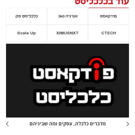
עוד בכלכליסט
פודקאסט
אנרגיה 360
כלכליסט טק
Scale Up
XIMUSNXT
CTECH
יסייה חדשה
נפתח בכרטיסייה חדשה
מדברים כלכלה, עסקים ומה שביניהם