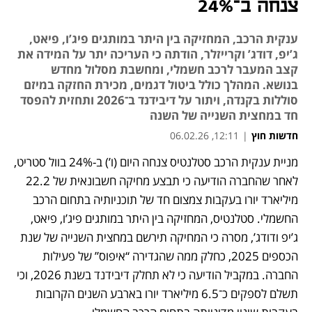
צנחה ב־24%
ענקית הרכב, המחזיקה בין היתר במותגים פיג’ו, פיאט,
ג’יפ, דודג’ וקרייזלר, הודתה כי העריכה יתר על המידה את
קצב המעבר לרכב חשמלי, ומחשבת מסלול מחדש
בנושא. המהלך כולל ביטול דגמים, מכירת החזקה במיזם
סוללות בקנדה, ויתור על דיבידנד ב־2026 ותחזית להפסד
חד במחצית השנייה של השנה
חדשות חוץ
|
12:11, 06.02.26
מניית ענקית הרכב סטלנטיס צנחה היום (ו’) ב-24% בוול סטריט, 
נפתח בכרטיסייה חדשה
נפתח בכרטיסייה חדשה
לאחר שהחברה הודיעה כי תבצע מחיקה חשבונאית של 22.2 
מיליארד יורו בעקבות צמצום חד של תוכניותיה בתחום הרכב 
החשמלי. סטלנטיס, המחזיקה בין היתר במותגים פיג’ו, פיאט, 
ג’יפ ודודג’, מסרה כי המחיקה תירשם במחצית השנייה של שנת 
הכספים 2025, כחלק ממה שהגדירה “איפוס” של פעילות 
החברה. במקביל הודיעה כי לא תחלק דיבידנד בשנת 2026, וכי 
תשלם לספקים כ־6.5 מיליארד יורו בארבע השנים הקרובות 