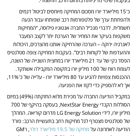
בעקבות שינוי מדיניותה בתחום הרכב החשמלי.
כ־15 מיליארד יורו מסכום המחיקה מיוחסים לביטול דגמים 
ולהפחתת ערך של פלטפורמות רכב שפותחו עבור הנעה 
חשמלית. לדברי מנכ״ל החברה אנטוניו פילוסה, “המחיקות 
משקפות בעיקר את המחיר של הערכת יתר לקצב המעבר 
לאנרגיה ירוקה – הערכה שהרחיקה אותנו מהצרכים, היכולות 
וההעדפות של לקוחות רבים”. בעקבות המחיקה צופה סטלנטיס 
הפסד נקי של עד 21 מיליארד יורו במחצית השנייה של השנה, 
לעומת רווח של 100 מיליון יורו בתקופה המקבילה אשתקד. 
ההכנסות צפויות להגיע עד 80 מיליארד יורו - עלייה של כ־11%, 
אך לא להספיק כדי לקזז את הפגיעה.
במקביל הודיעה החברה על מכירת מלוא החזקתה (49%) במיזם 
הסוללות הקנדי NextStar Energy, בעסקה בהיקף של 700 
מיליון יורו, לידי LG Energy Solution מדרום קוריאה. המהלך 
של סטלנטיס מצטרף לגל מחיקות רחב בתעשיית הרכב: פורד 
הודיעה לאחרונה על 
מחיקה של 19.5 מיליארד דולר
, ו־GM 