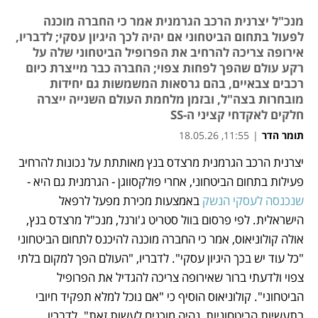
מנכ"ל יצרנית הרכב הגרמנית אמר כי החברה מוכנה
לפעול בתחום הביטחוני אם יהיה לכך היגיון עסקי; לדבריו,
אירופה צריכה להרחיב את הפרופיל הביטחוני שלה על
רקע עולם שהפך לפחות צפוי; החברה כבר מייצרת כיום
רכבים צבאיים, בהם גרסאות המשמשות גם יחידות
מובחרות בצה"ל, ובזמן מלחמת העולם השנייה ייצרה
חלקים לאקדחי קציני ה-SS
תומר הדר
|
11:55, 18.05.26
יצרנית הרכב הגרמנית מרצדס בנץ מאותתת על נכונות להרחיב 
נפתח בכרטיסייה חדשה
פעילות בתחום הביטחוני, אחרי פולקסווגן - הגרמנית גם היא - 
שנכנסה לעסקי הנשק
 באמצעות מכירת מפעל לרפאל 
הישראלית. לפי פרסום בוול סטריט ג'ורנל, מנכ"ל מרצדס בנץ, 
אולה קולוניאוס, אמר כי החברה מוכנה להיכנס לתחום הביטחוני 
"כל עוד יש בכך היגיון עסקי". לדבריו, "העולם הפך למקום בלתי 
צפוי ולדעתי ברור שאירופה צריכה להגדיל את הפרופיל 
הביטחוני". קולוניאוס הוסיף כי "אם נוכל למלא תפקיד חיובי 
בתעשיות הביטחוניות, נהיה מוכנים לעשות זאת". לדבריו, 