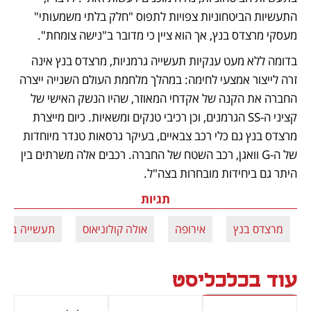
התעשיות הביטחוניות צפויות לתפוס "חלק בלתי משמעותי" 
מעסקי מרצדס בנץ, אך הוא ציין כי מדובר ב"נישה צומחת".
בדומה ללא מעט ענקיות תעשייה גרמניות, מרצדס בנץ אינה 
זרה לייצור אמצעי לחימה: במהלך מלחמת העולם השנייה ייצרה 
החברה את הקנה של אקדחי המאוזר, שהיו הנשק האישי של 
קציני ה-SS הגרמנים, וכן רכיבי טנקים ומשאיות. כיום מייצרת 
מרצדס בנץ גם כלי רכב צבאיים, בעיקר גרסאות טנדר מיוחדות 
של ה-G וואגן, רכב השטח של החברה. רכבים אלה משרתים בין 
היתר גם ביחידות מובחרות בצה"ל.
תגיות
מרצדס בנץ
אירופה
אולה קולוניאוס
תעשייה ביטח
עוד בכלכליסט