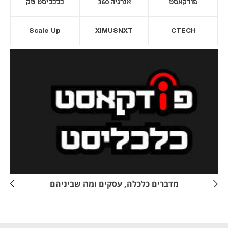
פודקאסט
אנרגיה 360
כלכליסט טק
Scale Up
XIMUSNXT
CTECH
יסייה חדשה
נפתח בכרטיסייה חדשה
מדברים כלכלה, עסקים ומה שביניהם