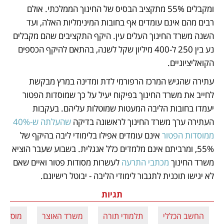
ומקבלים 55% מתקציב הבסיס של החינוך הממלכתי. אולם 
רבים מהם אינם עומדים אף בחובות המינימליות האלה, ועד 
השנה משרד החינוך העלים עין. היקף התקציבים שהם מקבלים 
נע בין 250 ל-400 מיליון שקל לשנה, בהתאם להיקף הכספים 
הקואליציוניים.
עתירה שהגיש המרכז הרפורמי לדת ומדינה במרץ מבקשת 
לחייב את משרד החינוך בפיקוח יעיל על כך שמוסדות הפטור 
יעמדו בחובות הליבה המעטות שמוטלות עליהם. בעקבות 
העתירה ערך משרד החינוך לראשונה בדיקה 
שהעלתה ש-40% 
ממוסדות הפטור
 אינם עומדים אפילו בלימודי ליבה בהיקף של 
55%, ומרביתם אינם מלמדים כלל אנגלית. בשבוע שעבר הוציא 
משרד החינוך 
מכתבי התרעה
 לעשרות מסודות פטור ואיים שאם 
לא יגישו תוכנית לתגבור לימודי הליבה - יבוטל רישיונם.
תגיות
החשב הכללי
תלמודי תורה
משרד האוצר
מוסדות