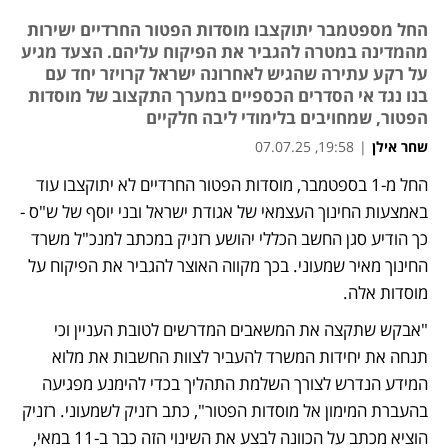
החל מספטמבר יתוקצבו מוסדות הפטור החרדיים ישירות
מהמדינה במטרה להגביר את הפיקוח עליהם. הצעד מגיע
על רקע עתירה שהגיש לאחרונה ישראל קרויזר יחד עם
בנו נגד אי הסדרים הכספיים במערך התקצוב של מוסדות
הפטור, שמחויבים בלימודי ליבה חלקיים
שחר אילן
|
19:58, 07.07.25
החל מ-1 בספטמבר, מוסדות הפטור החרדיים לא יתוקצבו עוד 
נפתח בכרטיסייה חדשה
נפתח בכרטיסייה חדשה
נפתח בכרטיסייה חדשה
באמצעות החינוך העצמאי של אגודת ישראל ובני יוסף של ש"ס - 
כך הודיע סגן החשב הכללי יהושע רזניק במכתב למנכ"ל משרד 
החינוך מאיר שמעוני. בכך מקווה האוצר להגביר את הפיקוח על 
מוסדות אלה.
"אבקש שתקצה את המשאבים המדרשים לטובת העניין וכי 
תנחה את יחידות המשרד להעביר לצוות החשבות את מלוא 
המידע הנדרש לצורך השלמת התהליך בכדי להימנע מפגיעה 
בהעברת המימון אל מוסדות הפטור", כתב רזניק לשמעוני. רזניק 
הוציא מכתב על הכוונה לבצע את השינוי הזה כבר ב-11 במאי, 