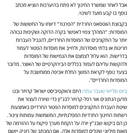
אבל לאחר שמשרד החינוך לא פתח בהיערכות הוציא מכתב 
נוסף בו קבע מועד לשינוי.
בקבוצת הווטסאפ החרדית "הפרגוד" דיווחו על החששות של 
המוסדות: "המהלך צפוי לאפשר בקרה הדוקה ושקיפות גבוהה 
יותר על התקציבים של המוסדות החרדיים, להגביל העברות 
חריגות או בלתי מוסדרות, ולחייב את מוסדות הפטור לעמוד 
בדרישות. הוא עלול לצמצם את הגמישות של המוסדות 
ולהקשות עליהם לעמוד בכללים הבירוקרטיים של האוצר. מדובר 
בצעד נוסף לקראת המשך החלת אכיפה ממוחשבת על 
המוסדות החרדיים". 
ביום שלישי שעבר עתרו
 היזם והאקטיביסט ישראל קרויזר ובנו 
מדען הנתונים אור רפל-קרויזר לבג"ץ כדי שיורה לעצור את 
שיטת העברת התקציבים למוסדות הפטור החרדיים באמצעות 
רשתות החינוך החרדיות המפלגתיות, המשמשות עמותות צינור. 
כן הם ביקשו שבג"ץ יורה על הקמת מערך פיקוח על ההזרמה של 
מאות מיליוני שקלים למוסדות אלה. אם המכתב של רזניק ייושם 