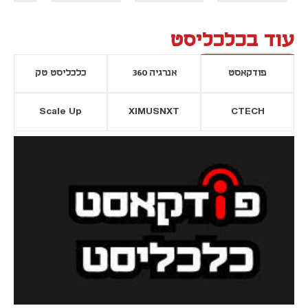
עוד בכלכליסט
פודקאסט
אנרגיה 360
כלכליסט טק
Scale Up
XIMUSNXT
CTECH
יסייה חדשה
נפתח בכרטיסייה חדשה