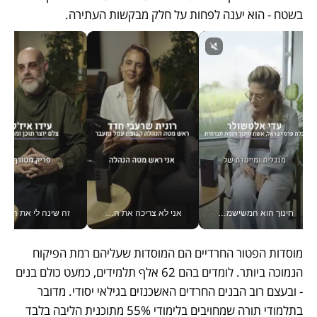
בשטח - הוא יענה לפחות על חלק מבקשות העתירה.
חינוך הוא המשישמה של החיים שלי - V
אני לא צריכה את המשרד: רונית שרעבי-חדד מנהלת ארגון של 30000 עובדים מכל מקום_v
זה שינה לי את החיים: 
מוסדות הפטור החרדיים הם המוסדות שעליהם רמת הפיקוח 
הנמוכה ביותר. לומדים בהם 62 אלף תלמידים, כמעט כולם בנים 
- ובעצם רוב הבנים החרדים האשכנזים בגילאי יסודי. מדובר 
בתלמודי תורה שמחויבים בלימודי 55% מתוכנית הליבה בלבד 