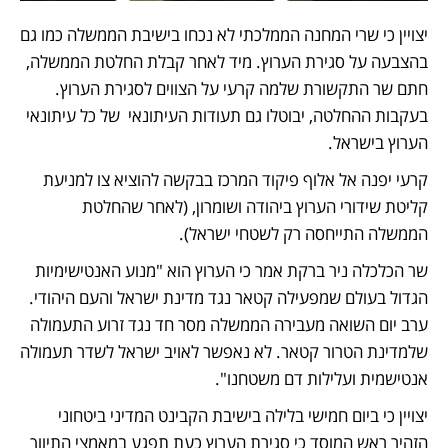
יצויין כי שרי המחנה הממלכתי לא נכחו בישיבת הממשלה כמו גם 
בהצבעה על סגירת הערוץ. מיד לאחר קבלת החלטת הממשלה, 
חתם שר התקשורת שלמה קרעי על הצווים לסגירת הערוץ. 
בעקבות ההחלטה, יבוטלו גם תעודות העיתונאי  של כל עיתונאי 
הערוץ בישראל. 
קרעי יפנה אל אלוף פיקוד המרכז בבקשה להוציא צו למניעת 
קליטת שידורי הערוץ ביהודה ושומרון, (לאחר שהחלטת 
הממשלה התייחסה רק לשטחי ישראל). 
שר הכלכלה ניר ברקת אמר כי הערוץ הוא "מנוע האנטישימיות 
הגדול בעולם שמפעילה קטאר נגד מדינת ישראל והעם היהודי. 
ערב יום השואה מעבירה הממשלה מסר חד נגד זרוע התעמולה 
שלמדינת הטרור קטאר. לא נאפשר לאויב ישראל לשדר תעמולה 
אנטישמית ועלילות דם משטחנו". 
יצויין כי ביום חמישי בלילה בישיבת הקבינט המדיני ביטחוני 
הזהיר ראש המוסד כי סגירת הערוץ כעת תפגע במאמצי התיווך 