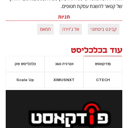
של קטאר להשגת עסקת חטופים.
תגיות
קבינט ביטחוני
אל ג'זירה
חמאס
עוד בכלכליסט
פודקאסט
אנרגיה 360
כלכליסט טק
Scale Up
XIMUSNXT
CTECH
יסייה חדשה
נפתח בכרטיסייה חדשה