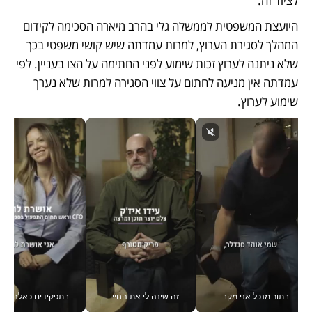
לציוד זה.  
היועצת המשפטית לממשלה גלי בהרב מיארה הסכימה לקידום 
המהלך לסגירת הערוץ, למרות עמדתה שיש קושי משפטי בכך 
שלא ניתנה לערוץ זכות שימוע לפני החתימה על הצו בעניין. לפי 
עמדתה אין מניעה לחתום על צווי הסגירה למרות שלא נערך 
שימוע לערוץ.
בתור מנכל אני מקבל מאות החלטות ביום, וה- Galaxy Z Fold8 Ultra עוזר לי לחתוך אותן מהר יותר_v
זה שינה לי את החיים: איך עידו איז'ק הופך את הסמארטפון לכלי צילום מקצועי_v
בתפקידים כאלה אי אפשר לח