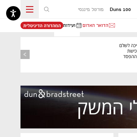
Duns 100
פורטל פיננסי
נפתח בכרטיסייה חדשה
הדואר האדום
ועידות
המהדורה הדיגיטלית
יכה לשלם
כישת
BASE: ההפסד
הרבעוני זינק ל-76