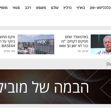
כלכליסט-טק
בארץ
נדל"ן
עולם
משפט
רכב
פנאי
מוסף
באלטשולר שחם
וויקס ממש
מפיקים לקחים: "זה
ביוקר על ר
כבר לא 'וואן מן' שואו
44
של גילעד"
אלמוג עזר
סופי שולמן
מיליון דולר
Du