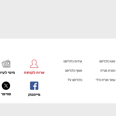
h – the gateway to Tech
You're NXT
פוטו כלכליסט
ועידות כלכליסט
המרת מט"ח
מוסף כלכליסט
שרות לקוחות
מינוי לעית
עמוד מט"ח כללי
כלכליסט TV
טוויטר
פייסבוק