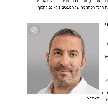
משמעותית. שיטות בנייה חכמות, בידוד תרמי מתקדם, חומרים ממוחזרים ושימוש באנרגיה 
מתחדשת יכולים לא רק להפחית את טביעת הרגל הפחמנית של המבנים, אלא גם לחסוך 
בנוסף, ישראל חייבת להדביק את הפער כדי 
לעמוד בסטנדרטים העולמיים המחמירים. 
באירופה ובארה"ב, פרויקטים ירוקים זוכים 
להקלות רגולטוריות, סובסידיות ממשלתיות 
לאמץ גם כאן, כדי לעודד יזמים וחברות בנייה 
המעבר לבנייה ירוקה הוא לא רק צו השעה, 
ך עסקי נבון. ישראל, כמדינה 
המובילה בחדשנות, חייבת להוביל גם בתחום 
שאדי חאזן 
ם.