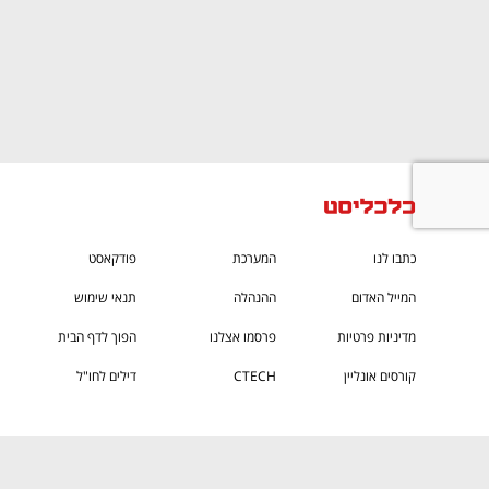
ם ומה שביניהם
התכוננו לשלב הבא בצמיחה שלכם!
כתבו לנו
המערכת
פודקאסט
המייל האדום
ההנהלה
תנאי שימוש
מדיניות פרטיות
פרסמו אצלנו
הפוך לדף הבית
קורסים אונליין
CTECH
דילים לחו"ל