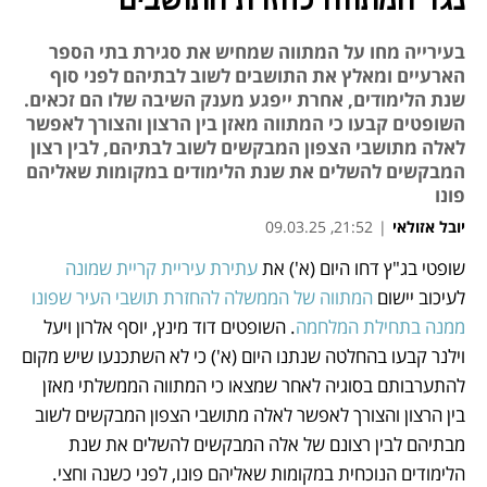
נגד המתווה לחזרת התושבים
בעירייה מחו על המתווה שמחיש את סגירת בתי הספר
הארעיים ומאלץ את התושבים לשוב לבתיהם לפני סוף
שנת הלימודים, אחרת ייפגע מענק השיבה שלו הם זכאים.
השופטים קבעו כי המתווה מאזן בין הרצון והצורך לאפשר
לאלה מתושבי הצפון המבקשים לשוב לבתיהם, לבין רצון
המבקשים להשלים את שנת הלימודים במקומות שאליהם
פונו
יובל אזולאי
|
21:52, 09.03.25
שופטי בג"ץ דחו היום (א') את 
עתירת עיריית קריית שמונה
נפתח בכרטיסייה חדשה
נפתח בכרטיסייה חדשה
לעיכוב יישום 
המתווה של הממשלה להחזרת תושבי העיר שפונו 
ממנה בתחילת המלחמה
. השופטים דוד מינץ, יוסף אלרון ויעל 
וילנר קבעו בהחלטה שנתנו היום (א') כי לא השתכנעו שיש מקום 
להתערבותם בסוגיה לאחר שמצאו כי המתווה הממשלתי מאזן 
בין הרצון והצורך לאפשר לאלה מתושבי הצפון המבקשים לשוב 
מבתיהם לבין רצונם של אלה המבקשים להשלים את שנת 
הלימודים הנוכחית במקומות שאליהם פונו, לפני כשנה וחצי. 