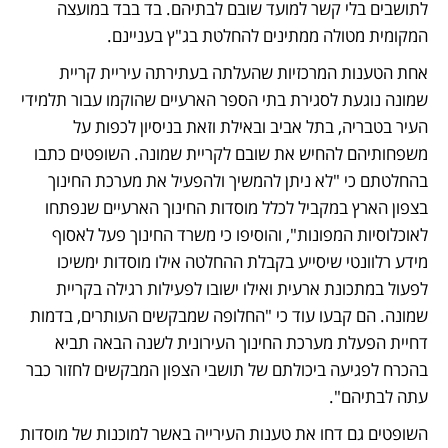
לתושבים בלי קשר למועד שובם לבתיהם. בד בבד במועצה 
המקומית מטולה ממתינים להחלטת בג"ץ בעניינם.
אחת הטענות המרכזיות שהעלתה בעתירתה עיריית קריית 
שמונה נוגעת לסגירת בתי הספר הארעיים שהוקמו עבור תלמידי 
העיר בטבריה, בתל אביב ובאילת וזאת בניסיון לכפות על 
משפחותיהם להחיש את שובם לקריית שמונה. השופטים כתבו 
בהחלטתם כי "לא ניתן להמשיך ולהפעיל את מערכת החינוך 
בצפון הארץ במקביל לכלל מוסדות החינוך הארעיים שנפתחו 
לאוכלוסיות המפונות", והוסיפו כי משרד החינוך פעל לאסוף 
מידע רלוונטי שיסייע בקבלת ההחלטה אילו מוסדות ימשיכו 
לפעול במתכונת ארעית ואילו ישובו לפעילות רגילה בקריית 
שמונה. הם קבעו עוד כי "החלופה שמבקשים העותרים, בדמות 
דחיית הפעלת מערכת החינוך העירונית לשנה הבאה תביא 
בהכרח לפגיעה ביכולתם של תושבי הצפון המבקשים לחזור כבר 
עתה לבתיהם".
השופטים גם דחו את טענות העירייה באשר למוכנות של מוסדות 