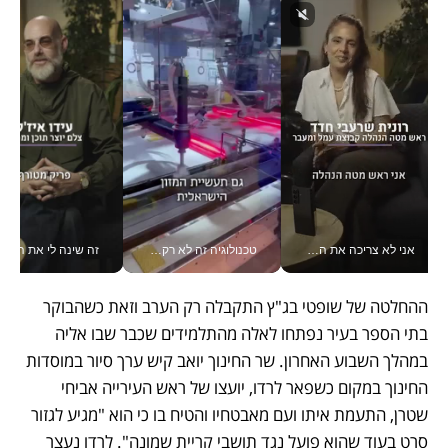
אני לא צריכה את המשרד: רונית שרעבי-חדד מנהלת ארגון של 30000 עובדים מכל מקום_v
טכנולוגיה זה לא רק בהייטק: גם תעשיית המזון הישראלית מאמצת כלי AI, אוטומציה וניתוח דאטה בזמן אמת
זה שינה לי את החיים: 
ההחלטה של שופטי בג"ץ התקבלה רק הערב וזאת כשהבוקר 
בתי הספר בעיר נפתחו לאלה מהתלמידים שכבר שבו אליה 
במהלך השבוע האחרון. שר החינוך יואב קיש ערך סיור במוסדות 
החינוך במקום כשפאר לרדו, יועצו של ראש העירייה אביחי 
שטרן, התעמת איתו ועם מאבטחיו והטיח בו כי הוא "מגיע לגזור 
סרט בעוד שהוא פועל נגד תושבי קריית שמונה". לרדו נעצר 