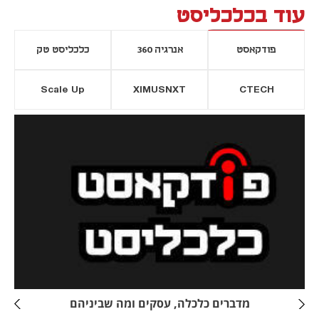
עוד בכלכליסט
פודקאסט
אנרגיה 360
כלכליסט טק
Scale Up
XIMUSNXT
CTECH
יסייה חדשה
נפתח בכרטיסייה חדשה
מדברים כלכלה, עסקים ומה שביניהם