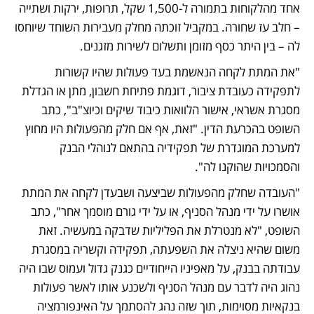
אחד מהלקוחות בתמורה ל-1,500 שקל, תרופות, ירקות ושתייה 
– חלב עז שחורה. במקביל זוכתה מחלק מעבירות השוחד שיוחסו 
לה – בין היתר כסף מזומן ותשלום לשירות מזגנים. 
"את המתת לקחה הנאשמת בעד פעולות שהיו קשורות 
לתפקידה כעובדת ציבור, דוגמת פתיחת חשבון, מתן או הגדלת 
מסגרת אשראי, אישור הלוואות כיבוד שיקים וכיוצ"ב", כתב 
השופט בהכרעת הדין. "זאת, אף אם חלק מהפעולות היו מחוץ 
למערכת המוגדרת של תפקידיה בהתאם לנוהלי הבנק 
והסמכויות שהוקנו לה". 
"העובדה שחלק מהפעולות שביצעה ושבעדן לקחה את המתת 
אושרו על ידי מנהל הסניף, או על ידי גורם מוסמך אחר", כתב 
השופט, "לא מנטרלת את הפליליות שדבקה במעשיה. זאת 
משום שהיא ניצלה את השפעתה, תפקידה וקשריה במסגרת 
עבודתה בבנק, על מאפיניו הייחודיים כגנק גדול ועמוס שבו היה 
נהוג היה לדבר עם מנהל הסניף ולשכנע אותו לאשר פעולות 
בנקאיות מסוימות, תוך שזה נהג להסתמך על האינפורמציה 