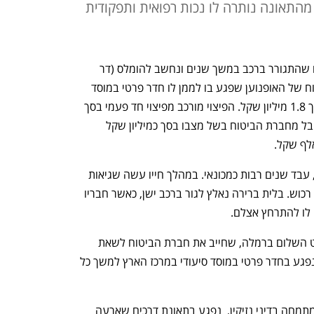
התאונה נותרה לו נכות רפואית ותפקודית
פיצוי יוצא דופן נפסק לנפגע תאונת דרכים שהתגורר ברכב במשך שנים ונחשב להומלס (דר 
רחוב). בית המשפט חייב את חברת הביטוח של האופנוען שפגע בו לממן לו חדר פרטי במוסד 
סיעודי לכל ימי חייו, בנוסף לפיצוי כולל בסך 1.8 מיליון שקל. הפיצוי מורכב מפיצוי חד פעמי בסך 
כחצי מיליון שקל שיקבל, סכומים שכבר קיבל מחברת הביטוח בשל מצבו בסך כמיליון שקל 
התובע, רווק ערירי בשנות השבעים לחייו, עבד שנים רבות כמכונאי. במהלך חייו עשה שגיאות 
כלכליות ובזקנתו נותר חסר אמצעים וחסר רכוש. בלית ברירה נאלץ לגור ברכב ישן, כאשר חבריו 
 לו להתרחץ אצלם.
הפיצוי יוצא הדופן נפסק על ידי בית משפט השלום ברמלה, שחייב את חברת הביטוח לשאת 
בתשלום חודשי קבוע עבור שהייתו של הנפגע בחדר פרטי במוסד סיעודי במרכז הארץ למשך כל 
התובע המיוצג  על ידי עו"ד גיל בן ארי, המתמחה בדיני נזיקין,  נפגע בתאונת דרכים שארעה 