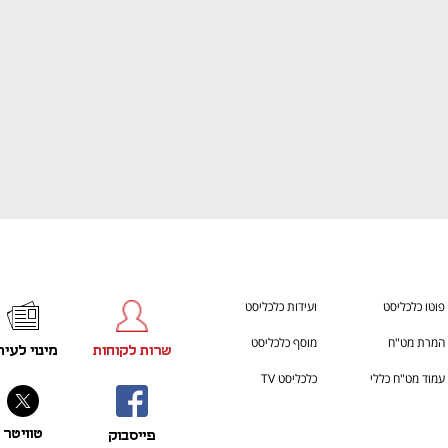
פוטו כלכליסט
ועידות כלכליסט
המרת מט"ח
מוסף כלכליסט
שרות לקוחות
מינוי לעית
עמוד מט"ח כללי
כלכליסט TV
טוויטר
פייסבוק