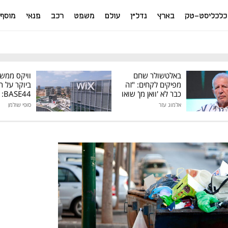
כלכליסט-טק
בארץ
נדל"ן
עולם
משפט
רכב
פנאי
מוסף
באלטשולר שחם
וויקס ממש
מפיקים לקחים: "זה
ביוקר על ר
כבר לא 'וואן מן' שואו
44
של גילעד"
אלמוג עזר
סופי שולמן
מיליון דולר