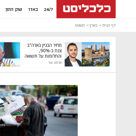
24/7
באזז
שוק ההון
דף הבית
בארץ
משפט
מחיר הבניין בארה"ב
צנח ב-90%,
והחלומות על תשואה
גבוהה התנפצו
אלמוג עזר