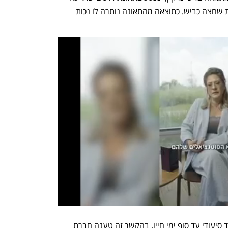
לפני כ-5 שנים, כאשר אופנוע פגע בו בעת שחצה כביש. כתוצאה מהתאונה נותרה לו נכות 
בית המשפט קבע כי התובע יאושפז במוסד סיעודי עד סוף ימי חייו. בהקשר זה טענה חברת 