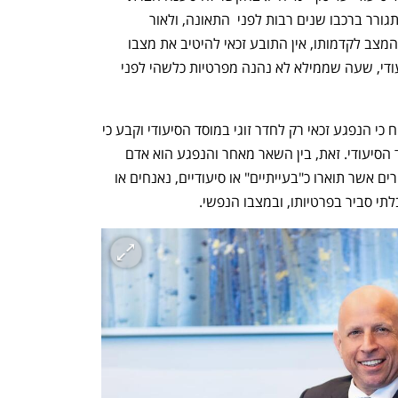
הביטוח כי התובע הינו אדם ערירי אשר התגורר ברכבו שנים רבות לפני  התאונה, ולאור 
העובדה שמטרת דיני הנזיקין היא השבת המצב לקדמותו, אין התובע זכאי להיטיב את מצבו 
וליהנות ממגורים בחדר פרטי במוסד הסיעודי, שעה שממילא לא נהנה מפרטיות כלשהי לפני 
בית המשפט דחה את טענת חברת הביטוח כי הנפגע זכאי רק לחדר זוגי במוסד הסיעודי וקבע כי 
יש לאפשר לו להתגורר בחדר פרטי במוסד הסיעודי. זאת, בין השאר מאחר והנפגע הוא אדם 
צלול בדעתו והשמתו בחדר עם דיירים אחרים אשר תוארו כ"בעייתיים" או סיעודיים, נאנחים או 
תי סביר בפרטיותו, ובמצבו הנפשי.