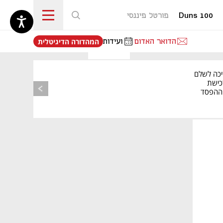
Duns 100
פורטל פיננסי
נפתח בכרטיסייה חדשה
הדואר האדום
ועידות
המהדורה הדיגיטלית
יכה לשלם
כישת
BASE: ההפסד
הרבעוני זינק ל-76