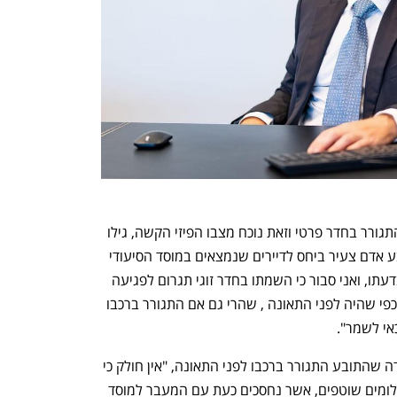
עוד קבע השופט, כי יש לאפשר לתובע להתגורר בחדר פרטי וזאת נוכח מצבו הפיזי הקשה, גילו 
ואופי פציעתו. בית המשפט קבע כי "התובע אדם צעיר ביחס לדיירים שנמצאים במוסד הסיעודי 
(שם המוסד שמור במערכת -ל.ד) , צלול בדעתו, ואני סבור כי השמתו בחדר זוגי תגרום לפגיעה 
בפרטיותו באופן שמצבו יהיה טוב פחות מכפי שהיה לפני התאונה , שהרי גם אם התגורר ברכבו 
אי לשמר".
עוד קבע השופט זיוון אלימי כי נוכח העובדה שהתובע התגורר ברכבו לפני התאונה, "אין חולק כי 
לא הוציא  הוצאות כלשהן על מגורים ותשלומים שוטפים, אשר נחסכים כעת עם המעבר למוסד 