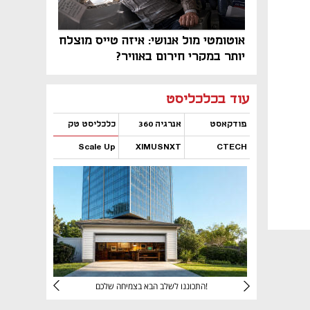
אוטומטי מול אנושי: איזה טייס מוצלח
יותר במקרי חירום באוויר?
נפתח בכרטיסייה חדשה
נפתח בכרטיסייה חדשה
נפתח בכרטיסייה חדשה
נפתח בכרטיסייה חדשה
נפתח בכרטיסייה חדשה
נפתח בכרטיסייה חדשה
עוד בכלכליסט
פודקאסט
אנרגיה 360
כלכליסט טק
Scale Up
XIMUSNXT
CTECH
נפתח בכרטיסייה חדשה
נפתח בכרטיסייה חדשה
נפתח בכרטיסייה חדשה
נפתח בכרטיסייה חדשה
יניהם
התכוננו לשלב הבא בצמיחה שלכם!