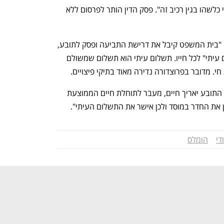
הסיעודי, ולכן גם אין מקום להורות על ניכוי כלשהו בגין רכיב זה". פסק הדין הותר לפרסום ללא 
עוה"ד בן ארי, בא כוחו של התובע מסר, כי "בית המשפט קיבל את דרישת התביעה ופסק לתובע, 
מעבר לתשלום של 1.8 מיליון, גם "תשלום עיתי" לכל חייו. תשלום עיתי הוא תשלום שמשולם 
י. מדובר בפרוצדורה נדירה מאוד בתיקי פיצויים.
בית משפט היה חייב לקחת בחשבון שאם התובע יאריך חיים, מעבר לתוחלת חיים הממוצעת 
ן את החדר במוסד ולכן אישר את התשלום העיתי".
נפתח בכרטיסייה חדשה
נפתח בכרטיסייה חדשה
די
הומלס
ענף במתח גבוה
מדברים כלכלה, עסקים ומה שב