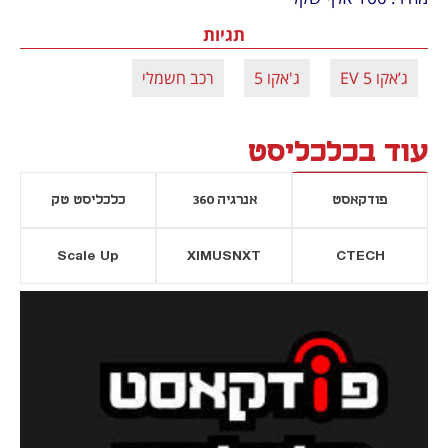
תגיות
ג’אקו 5 EV
ג'אקו 5
רכב חשמלי
עוד בכלכליסט
פודקאסט
אנרגיה 360
כלכליסט טק
Scale Up
XIMUSNXT
CTECH
יסייה חדשה
נפתח בכרטיסייה חדשה