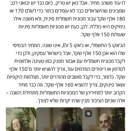
לו עוד משהו: מחיר. אבל כאן יש טריק. כיום כבר יש יבואני רכב 
שמבינים שהישראלים כבר לא עומדים בתור כדי לשלם 170 או 
180 אלף שקל עבור מכונית חשמלית סינית, ולא משנה אילו 
גימיקים היא כוללת. לכן, כעת יש מכוניות חשמליות סיניות 
שעולות 150 אלף שקל. 
הג’אקו 5 החשמלי, או ג’אקו 5 EV, אינו שונה. המחיר הבסיסי 
שלו הוא אכן 150 אלף שקל, אבל בישראל עסקינן, ולכן כדי 
לקבל מכונית חשמלית עם אבזור מפנק כמו טעינה אלחוטית 
לטלפון או ריפודים המדמים עור, צריך להוציא יותר מ־150 אלף 
שקל. כלומר, כדי לקבל מושבים מהודרים יותר, מצלמות היקפיות 
ושאר פינוקים, צריך להוציא 160 אלף שקל. וזה כבר מחיר 
הקרוב יותר למחיריהן של המכוניות החשמליות מתחילת השנה – 
אלה שכיום הציבור מבין שהיו יקרות שלא לצורך.