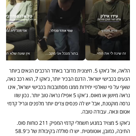
זה שינה לי את החיים: איך עידו איז'ק הופך את הסמארטפון לכלי צילום מקצועי_v
בתור מנכל אני מקבל מאות החלטות ביום, וה- Galaxy Z Fold8 Ultra עוזר לי לחתוך אותן מהר יותר_v
אין שעה שלא התעסקתי במשבר - טל אלכסנדרוביץ’ שגב מנהלת משברים
הלאה, אל ג’אקו 5. חיצונית מדובר באחד הרכבים הנאים ביותר 
הנעים בכבישי ישראל. הדגם הבכיר יותר, ג’אקו 7, הוא רכב נאה, 
שאף על פי שאלפי יחידות ממנו מסתובבות בכבישי ישראל, אינו 
נראה מיושן או מאוס. ג'אקו 5 אפילו נראה טוב יותר. נכון שזו 
גרסה מוקטנת, אבל יש לה פנסים צרים יותר מלפנים וגריל קדמי 
אטום ונאה. עבודה טובה.
ג’אקו 5 מצויד במנוע חשמלי קדמי המפיק 211 כוחות סוס. 
התיבה, כמובן, אוטומטית. יש לו סוללה בקיבולת של כ־58.9 