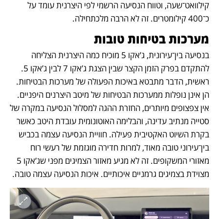
קילוואט־שעה, וטווח הנסיעה הרשמי לפי היצרנית עומד על 
כ־400 קילומטרים. זה לא הרבה מלכתחילה. 
מערכות בטיחות טובות
בנסיעה בין־עירונית, ג’אקו 5 מוכיח כמה היצרנית הצליחה 
להתקדם בפרק הזמן הקצר שבין הצגת ג’אקו 7 לבין ג’אקו 5. 
ראשית, הדבר מתבטא באיכות הפעולה של מערכות הבטיחות. 
הן אינן נופלות ממערכות הבטיחות של מיטב היצרנים היפניים. 
אין צפצופים מיותרים, החזרת ההגה למסלול הנסיעה במקרה של 
סטייה מנתיב עדינה, והבלימה האוטונומית עובדת היטב כאשר 
בקרת השיוט האקטיבית פעילה. חוויית הנסיעה עצמה בכביש 
בין־עירוני טובה מאוד, למרות חדירה מוגזמת של רעשי רוח 
מאזורי המשקופים. זה לא מגיע מאזור הצמיגים מפני שג’אקו 5 
מצוידת בצמיגים גרמניים איכותיים. איכות הנסיעה עצמה טובה.