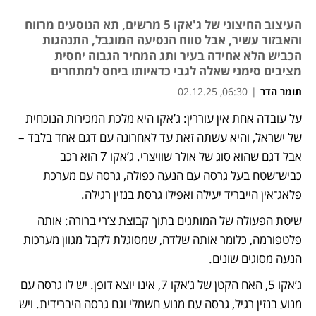
העיצוב החיצוני של ג'אקו 5 מרשים, תא הנוסעים מרווח
והאבזור עשיר, אבל טווח הנסיעה המוגבל, התנהגות
הכביש הלא אחידה בעיר ותג המחיר הגבוה יחסית
מציבים סימני שאלה לגבי כדאיותו ביחס למתחרים
תומר הדר
|
06:30, 02.12.25
על עובדה אחת אין עוררין: ג’אקו היא מלכת המכירות הנוכחית 
של ישראל, והיא עשתה זאת עד לאחרונה עם דגם אחד בלבד – 
אבל דגם שהוא סוג של אולר שוויצרי. ג’אקו 7 הוא רכב 
כביש־שטח בעל גרסה עם הנעה כפולה, גרסה עם מערכת 
פלאג־אין הייבריד יעילה ואפילו גרסת בנזין רגילה.
שיטת הפעולה של המותגים בתוך קבוצת צ’רי ברורה: אותה 
פלטפורמה, כלומר אותה שלדה, שמסוגלת לקבל מגוון מערכות 
הנעה מסוגים שונים.
ג’אקו 5, האח הקטן של ג’אקו 7, אינו יוצא דופן. יש לו גרסה עם 
מנוע בנזין רגיל, גרסה עם מנוע חשמלי וגם גרסה היברידית. ויש 