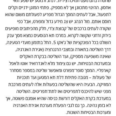
שחסרה בהם מעט תמיכה צידית. לנהג ולנוסע יש שפע תאי 
אחסון. ההיגוי מתכוונן אך לא מספיק. פתחי המזגן ידניים וקלים 
לתפעול, אבל לעתים המסך הגדול מפריע לפעולתם משום שהוא 
חוסם אותם. מול הנהג יש צג מידע גדול ומפורט, אבל כפי 
שקורה לעתים ברכבים של קבוצת צ’רי, חלק מהכיתובים מופיעים 
בירוק זרחני שקשה לקרוא. במרכז תא הנוסעים נמצא מסך ענק 
השולט בכל הפונקציות של ג’אקו 5. החל בתזמון מועדי הטעינה, 
דרך השליטה בתאורה ובמצבי הרגנרציה (אגירת האנרגיה, 
שאינה משפיעה מספיק), ועד השליטה בבקרת האקלים 
ובמערכות הבטיחות. יש גם צימוד מלא לאנדרואיד אוטו ולאפל 
קארפליי. המסך סופר־מפורט ומאפשר שליטה במספר מסחרר 
של פעולות – מגובה פתיחת דלת תא המטען ועד תוכניות 
המוזיקה. הבעיה היא שהשליטה בפעולות אלה לעתים מורכבת 
מפני שיש להיכנס לתפריטים ואז לתת־תפריטים. השליטה 
במערכת בקרת האקלים דורשת כניסה שהיא אומנם פשוטה, אך 
לא בזמן נהיגה. כך גם לגבי הפעלת מערכת אגירת האנרגיה 
ומערכות הבטיחות השונות.