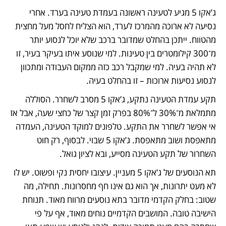
ג’אקו 5 מגיע לטעינה ראשונה בעמדת טעינה בערד. אחרי 
נסיעה לא ארוכה מהמרכז לערד, הוא הצליח לחסל מעל מחצית 
מהטווח. ייתכן בהחלט שמדובר ברכב שלא יוכל לנסוע יותר 
מ־300 קילומטרים בין טעינות. למי שנוסע איתו בעיקר בעיר, זו 
לא תהיה בעיה. למי שמקבל רכב כזה ממקום העבודה ומתכוון 
לנסוע נסיעות ארוכות – זו בהחלט בעיה. 
תקע עמדת הטעינה נתקע, ג’אקו 5 מסרב לשחרר. הסוללה 
מתמלאת מ־30% ל־80% בפרק זמן קצר של כחצי שעה, אבל אז 
אי אפשר לשחרר את התקע. טלפונים למוקד הטעינה, העמדה 
מתאפסת ושוב מתאפסת. ג’אקו 5 שבוי. לבסוף, רק חוט 
השחרור של תקע הטעינה מסייע, ובא לציון גואל.
תא הנוסעים של ג’אקו 5 מעניין. עיצובו יחסית נקי ופשוט. יש לו 
לא מעט יתרונות, אך הוא גם אינו חף מחסרונות. תחילה, מה 
שטוב: בחלק הקדמי מדובר בתא נוסעים מרווח מאוד. תנוחת 
הישיבה טובה. המושבים הקדמיים נוחים מאוד, אף על פי 