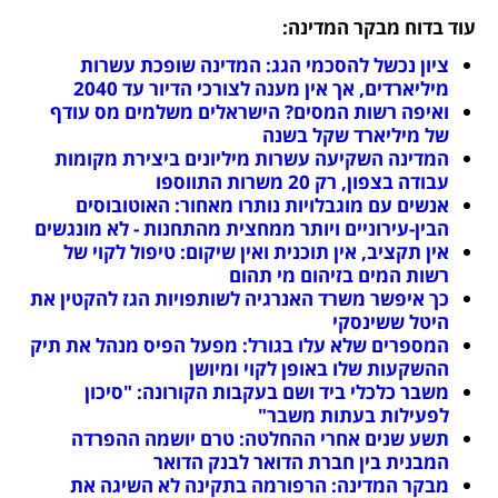
עוד בדוח מבקר המדינה: 
ציון נכשל להסכמי הגג: המדינה שופכת עשרות 
מיליארדים, אך אין מענה לצורכי הדיור עד 2040
ואיפה רשות המסים? הישראלים משלמים מס עודף 
של מיליארד שקל בשנה
המדינה השקיעה עשרות מיליונים ביצירת מקומות 
עבודה בצפון, רק 20 משרות התווספו
אנשים עם מוגבלויות נותרו מאחור: האוטובוסים 
הבין-עירוניים ויותר ממחצית מהתחנות - לא מונגשים
אין תקציב, אין תוכנית ואין שיקום: טיפול לקוי של 
רשות המים בזיהום מי תהום
כך איפשר משרד האנרגיה לשותפויות הגז להקטין את 
היטל ששינסקי
המספרים שלא עלו בגורל: מפעל הפיס מנהל את תיק 
ההשקעות שלו באופן לקוי ומיושן
משבר כלכלי ביד ושם בעקבות הקורונה: "סיכון 
לפעילות בעתות משבר"
תשע שנים אחרי ההחלטה: טרם יושמה ההפרדה 
המבנית בין חברת הדואר לבנק הדואר
מבקר המדינה: הרפורמה בתקינה לא השיגה את 