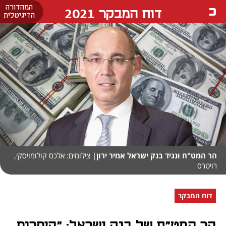
המהדורה
דוח המבקר 2021
הדיגיטלית
הר המט"ח ונגיד בנק ישראל אמיר ירון
| צילומים: אלכס קולומויסקי,
רויטרס
דוח המבקר
הר המט"ח של בנק ישראל: "היתרות