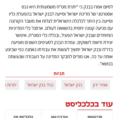
לסיום אמרו בבנק כי "יתרת מט"ח משמעותית היא נכס 
אסטרטגי של מדינת ישראל וסייעה לבנק ישראל בהפעלת כליו 
וסייעה בין היתר לכלכלה הישראלית לצלוח את משבר הקורונה 
עם פגיעה קטנה יחסית בהשוואה לעולם. ארסנל כלי המדיניות 
המיוחדים שבנק ישראל הפעיל, ובכללו כלי המט"ח, איפשר 
יצירת ודאות לשווקים. עמדת הבנק לסעיפים השונים מופיעה 
בדו"ח ובנק ישראל ימשיך לעשות את עבודתו נאמנה כפי שביצע 
אותה עד כה. אנו מודים למבקר המדינה על העבודה שנעשתה 
בנושא".
תגיות
אמיר ירון
בנק ישראל
נגיד בנק ישראל
יתרות המט
עוד בכלכליסט
פודקאסט
אנרגיה 360
כלכליסט טק