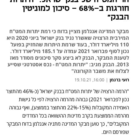
חורגות ב-68% - סיכון למוניטין
הבנק"
מבקר המדינה אנגלמן מציין בדוח כי רמת יתרות המט"ח
המירבית הרצויה שאשרר נגיד בנק ישראל ביוני 2020 היא
110 מיליארד דולר, בעוד שרמת היתרות שהחזיק בפועל
נכון לסוף פברואר 2021 עמדה על 185.1 מיליארד דולר.
לטענת המבקר, הבנק לא ביצע סקר סיכונים מסודר מאז
2013. הבנק מגיב: "יתרות המט"ח - נכס אסטרטגי שסייע
לצלוח את משבר הקורונה"
רועי ברגמן
|
16:00, 19.10.21
"הרמה הרצויה של יתרות המט"ח בבנק ישראל (כ-46% מהתוצר 
נפתח בכרטיסייה חדשה
נפתח בכרטיסייה חדשה
נפתח בכרטיסייה חדשה
נפתח בכרטיסייה חדשה
נפתח בכרטיסייה חדשה
נפתח בכרטיסייה חדשה
נפתח בכרטיסייה חדשה
נפתח בכרטיסייה חדשה
נפתח בכרטיסייה חדשה
נפתח בכרטיסייה חדשה
נכון לפברואר 2021) גבוהה מהרמה הרצויה לפי כל גישות 
האמידה המקובלות (15%-22% מהתוצר בממוצע), ואף גבוהה 
מהרמה הממוצעת בקרב מדינות ההשוואה בכל המדדים 
המקובלים", כך טוען מבקר המדינה מתניה אנגלמן בדוח המבקר 
שפורסם היום. 