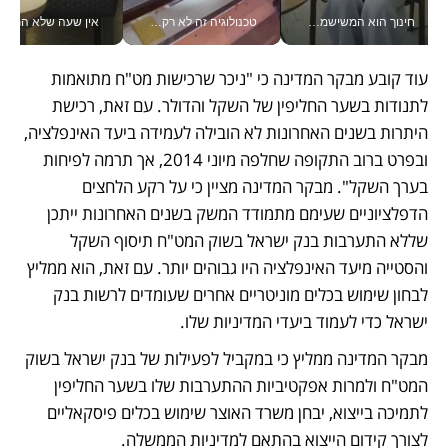
חינוך הוא המשישמה של החיים שלי - V
טכנולוגיה זה לא רק בהייטק: גם תעשיית המזון הישראלית מאמצת כלי AI, אוטומציה וניתוח דאטה בזמן אמת
אין שעה שלא התעסקתי במשבר - טל אלכסנדרוביץ’ שגב מנהלת משברים
עוד קובע מבקר המדינה כי "ניכר שרכישות מט"ח מתואמות 
לתנודות בשער החליפין של השקל והדולר. עם זאת, רכישת 
היתרות בשנים האחרונות לא הובילה לעמידה ביעד האינפלציה, 
ובפרט ברוב התקופה שחלפה מיוני 2014, אך תרמה לפיחות 
בערך השקל". מבקר המדינה מציין כי על רקע הלחצים 
הדפלציוניים שעימם מתמודד המשק בשנים האחרונות ייתכן 
שללא התערבות בנק ישראל בשוק המט"ח תיסוף השקל 
והסטייה מיעד האינפלציה היו גבוהים יותר. עם זאת, הוא ממליץ 
לבחון שימוש בכלים מוניטריים אחרים שעומדים לרשות בנק 
ישראל כדי לעמוד ביעדי המדיניות שלו. 
מבקר המדינה ממליץ כי במקביל לפעילות של בנק ישראל בשוק 
המט"ח ולמרות אפקטיביות ההתערבות שלו בשער החליפין 
לתמיכה בייצוא, יבחן משרד האוצר שימוש בכלים פיסקאליים 
לצורך קידום הייצוא בהתאם למדיניות הממשלה. 