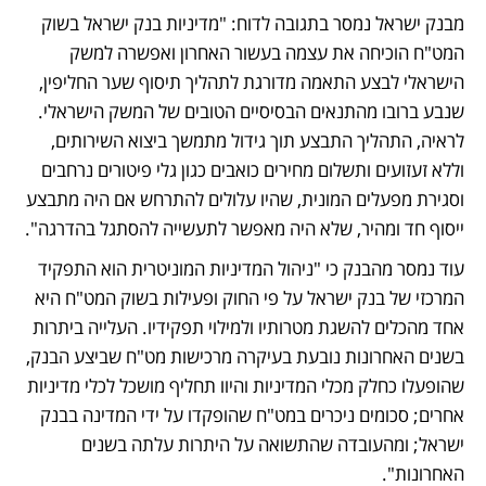
מבנק ישראל נמסר בתגובה לדוח: "מדיניות בנק ישראל בשוק 
המט"ח הוכיחה את עצמה בעשור האחרון ואפשרה למשק 
הישראלי לבצע התאמה מדורגת לתהליך תיסוף שער החליפין, 
שנבע ברובו מהתנאים הבסיסיים הטובים של המשק הישראלי. 
לראיה, התהליך התבצע תוך גידול מתמשך ביצוא השירותים, 
וללא זעזועים ותשלום מחירים כואבים כגון גלי פיטורים נרחבים 
וסגירת מפעלים המונית, שהיו עלולים להתרחש אם היה מתבצע 
ייסוף חד ומהיר, שלא היה מאפשר לתעשייה להסתגל בהדרגה".
עוד נמסר מהבנק כי "ניהול המדיניות המוניטרית הוא התפקיד 
המרכזי של בנק ישראל על פי החוק ופעילות בשוק המט"ח היא 
אחד מהכלים להשגת מטרותיו ולמילוי תפקידיו. העלייה ביתרות 
בשנים האחרונות נובעת בעיקרה מרכישות מט"ח שביצע הבנק, 
שהופעלו כחלק מכלי המדיניות והיוו תחליף מושכל לכלי מדיניות 
אחרים; סכומים ניכרים במט"ח שהופקדו על ידי המדינה בבנק 
ישראל; ומהעובדה שהתשואה על היתרות עלתה בשנים 
האחרונות".