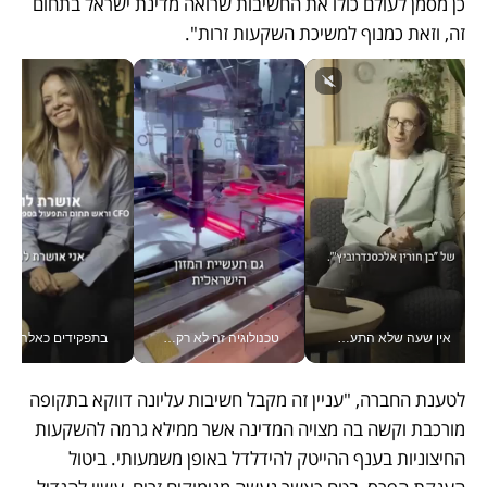
כן מסמן לעולם כולו את החשיבות שרואה מדינת ישראל בתחום 
זה, וזאת כמנוף למשיכת השקעות זרות". 
אין שעה שלא התעסקתי במשבר - טל אלכסנדרוביץ’ שגב מנהלת משברים תקשורתיים מכל מקום עם ה- Galaxy Z Fold8 Ultra שלה_v
טכנולוגיה זה לא רק בהייטק: גם תעשיית המזון הישראלית מאמצת כלי AI, אוטומציה וניתוח דאטה בזמן אמת
בתפקידים כאלה אי אפשר לח
לטענת החברה, "עניין זה מקבל חשיבות עליונה דווקא בתקופה 
מורכבת וקשה בה מצויה המדינה אשר ממילא גרמה להשקעות 
החיצוניות בענף ההייטק להידלדל באופן משמעותי. ביטול 