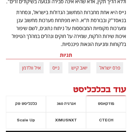
וללא הליך תקין, אלא שהיא אינה סבירה ונגועה בשיקולים זרים".
נייס היא אחת מחברות המחשוב הגדולות בישראל, ונסחרת 
בנאסד"ק ובבורסת ת"א. היא מפתחת מערכות מחשוב ענן 
ומערכות מקומיות המבוססות על ניתוח נתונים, לשם שיפור 
איכות שירות הלקוח, שמירה על חוקים ונהלים במהלך הטיפול 
בלקוחות ומניעת הונאות פיננסיות.
תגיות
פרס ישראל
יואב קיש
נייס
איל וולדמן
עוד בכלכליסט
פודקאסט
אנרגיה 360
כלכליסט טק
Scale Up
XIMUSNXT
CTECH
יסייה חדשה
נפתח בכרטיסייה חדשה