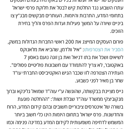
עתרו השבוע נגד החלטת קיש לבטל את חלוקת פרסי ישראל 
בתחומי המדע, התרבות והיזמות. העותרים מבקשים מבג"ץ צו 
ביניים שיורה על המשך פעילות ועדות הפרס והליך בחירת 
הזוכים. 
פורום העסקים המייצג את 200 ראשי החברות הגדולות במשק, 
הסביר את הצטרפותו
: "איל וולדמן, שהביא את מלאנוקס 
לשיאים ושכל את בתו דניאל ואת בן זוגה נועם באסון 7 
באוקטובר, לא צריך להתמודד עם חשבונות פוליטיים פסולים". 
העתירה הצטרפה לזו שכבר הגיש האקטיביסט החברתי עו"ד 
שחר בן מאיר לפני כשבוע.
נייס מציינת בבקשתה, שהוגשה ע"י עוה"ד שמואל גלינקא וברוך 
מנקוביצקי ממשרד עוה"ד שבלת ושות': "ההחלטה פוגעת 
בשורה של אינטרסים ציבוריים חשובים ובהם קידום המדע, הרוח 
והחדשנות. פרס ישראל בתחום היזמות הינו כלי חשוב ביותר 
המשמש לדחיפה משמעותית לקידום המדע במדינה פנימה וכמו 