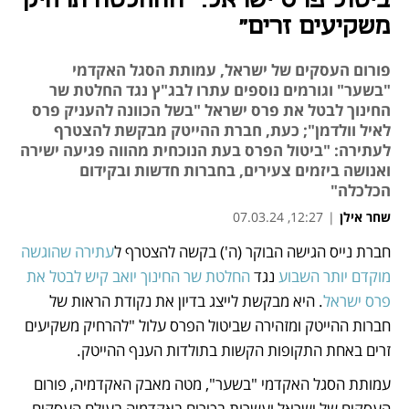
ביטול פרס ישראל: "ההחלטה תרחיק
משקיעים זרים"
פורום העסקים של ישראל, עמותת הסגל האקדמי
"בשער" וגורמים נוספים עתרו לבג"ץ נגד החלטת שר
החינוך לבטל את פרס ישראל "בשל הכוונה להעניק פרס
לאיל וולדמן"; כעת, חברת ההייטק מבקשת להצטרף
לעתירה: "ביטול הפרס בעת הנוכחית מהווה פגיעה ישירה
ואנושה ביזמים צעירים, בחברות חדשות ובקידום
הכלכלה"
שחר אילן
|
12:27, 07.03.24
חברת נייס הגישה הבוקר (ה') בקשה להצטרף ל
עתירה שהוגשה 
נפתח בכרטיסייה חדשה
נפתח בכרטיסייה חדשה
נפתח בכרטיסייה חדשה
מוקדם יותר השבוע
 נגד 
החלטת שר החינוך יואב קיש לבטל את 
פרס ישראל
. היא מבקשת לייצג בדיון את נקודת הראות של 
חברות ההייטק ומזהירה שביטול הפרס עלול "להרחיק משקיעים 
זרים באחת התקופות הקשות בתולדות הענף ההייטק.
עמותת הסגל האקדמי "בשער", מטה מאבק האקדמיה, פורום 
העסקים של ישראל ועשרות בכירים באקדמיה בעולם העסקים 