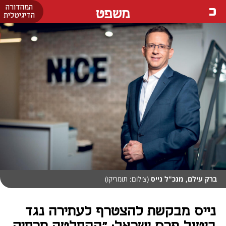
המהדורה
משפט
הדיגיטלית
ברק עילם, מנכ"ל נייס
(צילום: תומריקו)
נייס מבקשת להצטרף לעתירה נגד