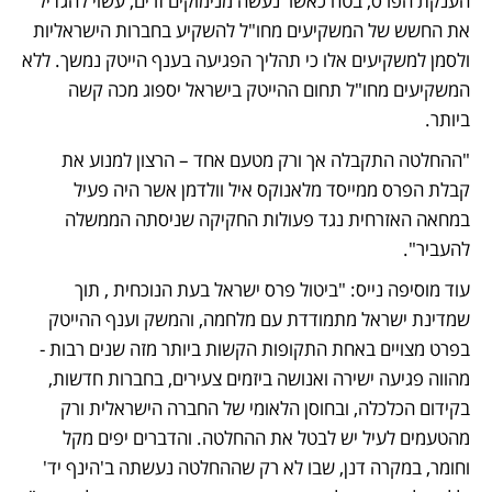
הענקת הפרס, בטח כאשר נעשה מנימוקים זרים, עשוי להגדיל 
את החשש של המשקיעים מחו"ל להשקיע בחברות הישראליות 
ולסמן למשקיעים אלו כי תהליך הפגיעה בענף הייטק נמשך. ללא 
המשקיעים מחו"ל תחום ההייטק בישראל יספוג מכה קשה 
ביותר.
"ההחלטה התקבלה אך ורק מטעם אחד – הרצון למנוע את 
קבלת הפרס ממייסד מלאנוקס איל וולדמן אשר היה פעיל 
במחאה האזרחית נגד פעולות החקיקה שניסתה הממשלה 
להעביר".
עוד מוסיפה נייס: "ביטול פרס ישראל בעת הנוכחית , תוך 
שמדינת ישראל מתמודדת עם מלחמה, והמשק וענף ההייטק 
בפרט מצויים באחת התקופות הקשות ביותר מזה שנים רבות - 
מהווה פגיעה ישירה ואנושה ביזמים צעירים, בחברות חדשות, 
בקידום הכלכלה, ובחוסן הלאומי של החברה הישראלית ורק 
מהטעמים לעיל יש לבטל את ההחלטה. והדברים יפים מקל 
וחומר, במקרה דנן, שבו לא רק שההחלטה נעשתה ב'הינף יד' 