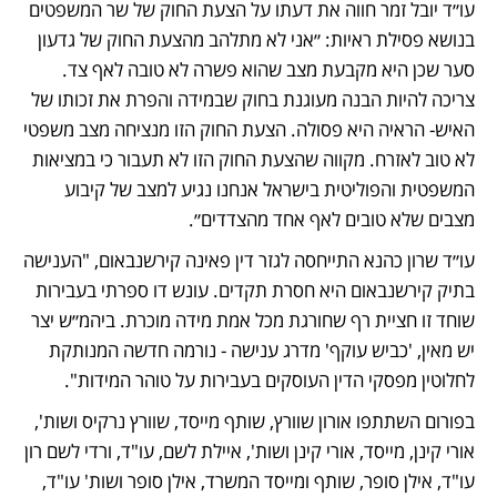
עו״ד יובל זמר חווה את דעתו על הצעת החוק של שר המשפטים 
בנושא פסילת ראיות: ״אני לא מתלהב מהצעת החוק של גדעון 
סער שכן היא מקבעת מצב שהוא פשרה לא טובה לאף צד. 
צריכה להיות הבנה מעוגנת בחוק שבמידה והפרת את זכותו של 
האיש- הראיה היא פסולה. הצעת החוק הזו מנציחה מצב משפטי 
לא טוב לאזרח. מקווה שהצעת החוק הזו לא תעבור כי במציאות 
המשפטית והפוליטית בישראל אנחנו נגיע למצב של קיבוע 
מצבים שלא טובים לאף אחד מהצדדים״. 
עו״ד שרון כהנא התייחסה לגזר דין פאינה קירשנבאום, "הענישה 
בתיק קירשנבאום היא חסרת תקדים. עונש דו ספרתי בעבירות 
שוחד זו חציית רף שחורגת מכל אמת מידה מוכרת. ביהמ״ש יצר 
יש מאין, 'כביש עוקף' מדרג ענישה - נורמה חדשה המנותקת 
לחלוטין מפסקי הדין העוסקים בעבירות על טוהר המידות".
בפורום השתתפו אורון שוורץ, שותף מייסד, שוורץ נרקיס ושות', 
אורי קינן, מייסד, אורי קינן ושות', איילת לשם, עו"ד, ורדי לשם רון 
עו"ד, אילן סופר, שותף ומייסד המשרד, אילן סופר ושות' עו"ד, 