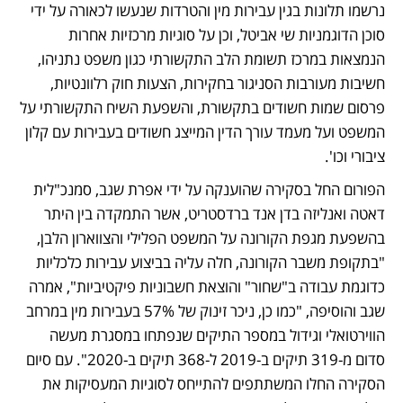
נרשמו תלונות בגין עבירות מין והטרדות שנעשו לכאורה על ידי 
סוכן הדוגמניות שי אביטל, וכן על סוגיות מרכזיות אחרות 
הנמצאות במרכז תשומת הלב התקשורתי כגון משפט נתניהו, 
חשיבות מעורבות הסניגור בחקירות, הצעות חוק רלוונטיות, 
פרסום שמות חשודים בתקשורת, והשפעת השיח התקשורתי על 
המשפט ועל מעמד עורך הדין המייצג חשודים בעבירות עם קלון 
ציבורי וכו'. 
הפורום החל בסקירה שהוענקה על ידי אפרת שגב, סמנכ"לית 
דאטה ואנליזה בדן אנד ברדסטריט, אשר התמקדה בין היתר 
בהשפעת מגפת הקורונה על המשפט הפלילי והצווארון הלבן, 
"בתקופת משבר הקורונה, חלה עליה בביצוע עבירות כלכליות 
כדוגמת עבודה ב"שחור" והוצאת חשבוניות פיקטיביות", אמרה 
שגב והוסיפה, "כמו כן, ניכר זינוק של 57% בעבירות מין במרחב 
הווירטואלי וגידול במספר התיקים שנפתחו במסגרת מעשה 
סדום מ-319 תיקים ב-2019 ל-368 תיקים ב-2020". עם סיום 
הסקירה החלו המשתתפים להתייחס לסוגיות המעסיקות את 