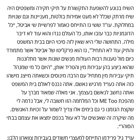
השיח בנוגע להשפעת התקשורת על תיקי חקירה ומשפטים היה 
שיח מרתק שכלל לא מעט אמירות בולטות, מעניינות וגם שנויות 
במחלוקת. עו"ד ששי גז התייחס כאמור לפרשיית שי אביטל, ״כל 
הדוגמניות כבר עזבו אותו, כל העולם נגדו והוא עוד לא דיבר 
מילה. התחושה שלי היא שאין לזה סיכוי היום בבית המשפט 
והתיק עוד לא התחיל", גז הוא פרקליטו של אביטל אשר מתמודד 
כיום מול טענות רבות העולות מנשים שונות אשר מתלוננות 
שהוא ביצע בהן עבירות מין והטריד אותן, "היום כל מי שמנהל 
תיקי עבירות מין מתחיל עם הרבה מינוסים וכשאתה מייצג מישהו 
כזה אתה כעו״ד מרגיש נאשם. אתה נכנס לאולם בית המשפט 
ואתה נחשב לנאשם בעצמך. אני מאלה שמאוד מברך על 
מהפכת ME Too וכל המלחמה הזו חשובה לי, אבל נדמה לי 
שקצת הגזמנו כי גם בימים אלו צריך לשמור על זכויות האנשים. 
מה שיקרה זה שאנשים על לא עוול בכפם ימצאו את עצמם בבתי 
הסוהר״.
עו״ד גיל פרידמן התייחס למעצרי חשודים בעבירות צווארון הלבן: 