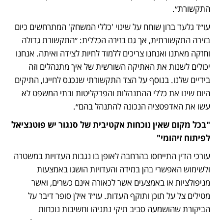
התקשורת״.
עו״ד גלעד ברון שוחח על שינוי 'כללי המשחק' המתרחשים כיום 
בזירה התקשורתית, אך גם בזירה הכללית: ״התקשורת גדולה 
וחזקה מאתנו ואנחנו צריכים ללמוד לחיות לצידה ואיתה. אנחנו 
יכולים לשנות את האתיקה השורשית של איך מתנהלים וזה 
בידיים שלנו. בנוסף על הצד התקשורתי שנכנס לחיינו, התיקים 
היום שינו את כללי ההתנהלות והפרקליטות ובתי המשפט לא 
עשו את האדפטציה הנכונה להתנהל בהם״.
"בכל מקום שאין נוכחות אקטיבית של סנגור יש פוטנציאל 
לפיתוח זיהומי"
עורכי הדין התייחסו בהרחבה לאופן בו נגבות העדויות במשטרה 
ולשימוש האפשרי בהן במידה והעדויות הושגו באמצעות 
מניפולציות או באמצעים אשר לכאורה אינם כשרים, ואשר 
מטילים צל על תוכן ותוקף העדות. עו״ד אילן סופר דיבר על 
הביקורת שהושמעה סביב תיקי נתניהו וחשיבות נוכחות 