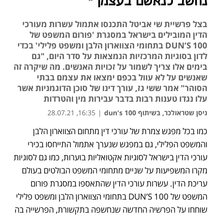
נחשב לנאשם בעצמך"
בצל פרשיית שי אביטל התכנסו אתמול עשרות מעורכי
הדין המובילים בישראל במסגרת 'פורום המשפט של
DUN’S 100 בתחומי הצווארון הלבן ומשפט פלילי' בכדי
לדון בסוגיות המרכזיות הנמצאות על סדר היום, "גם
בימים אלו צריך לשמור על זכויות האנשים. מה שיקרה זה
שאנשים על לא עוול בכפם ימצאו את עצמם בבתי
הסוהר" אמר ששי גז, עורך דינו של סוכן הדוגמניות אשר
עלו נגדו טענות רבות בדבר עבירות מין והטרדות
ניסן שטראולכר, בשיתוף dun's 100
|
16:35, 28.07.21
כמו בכל מפגש צמרת של עורכי דין מתחום הצווארון הלבן 
נפתח בכרטיסייה חדשה
והמשפט הפלילי, גם במפגש שנערך אתמול התייחסו בכירי 
עורכי הדין בישראל לסוגיות אקטואליות בוערות, כמו גם לסוגיות 
מקרו המשפיעות על שניים מתחומי המשפט הבולטים בעולם 
עריכת הדין. עשרות עורכי הדין שהתאספו במסגרת פורום 
המשפט של DUN’S 100 בתחומי הצווארון הלבן ומשפט פלילי 
שוחחו על הפרשיה החדשה שנחשפה בתקשורת, הפרשייה בה 