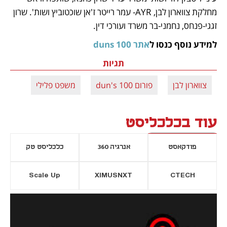
מחלקת צווארון לבן, AYR- עמר רייטר ז'אן שוכטוביץ ושות'. שרון 
זגגי-פנחס, נחמני-בר משרד ועורכי דין.  
למידע נוסף כנסו ל
אתר duns 100
תגיות
צווארון לבן
פורום dun's 100
משפט פלילי
עוד בכלכליסט
פודקאסט
אנרגיה 360
כלכליסט טק
Scale Up
XIMUSNXT
CTECH
יסייה חדשה
נפתח בכרטיסייה חדשה