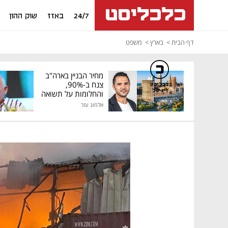
24/7
באזז
שוק ההון
דף הבית
בארץ
משפט
מחיר הבניין בארה"ב
צנח ב-90%,
כלכליסט
דיגיטל
והחלומות על תשואה
גבוהה התנפצו
אלמוג עזר