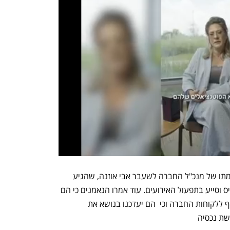
הנאמנים ציינו בפני בית המשפט את תרומתו של מנכ"ל החברה לשעבר אבי אוזנה, שהגיע 
למפעל על אף שהוא סא"ל במילואים ומגויס וסייע בתפעול האירועים. עוד אמרו הנאמנים כי הם 
פועלים להמשך מתן שירותים ומענה שוטף ללקוחות החברה וכי  הם יעדכנו בנושא את 
שת נכסיה 