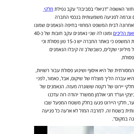
זור האשפה "דניאלי בסביבה" עקב נפילת 
חלקי 
 בוערים. השריפה נמשכה כמה ימים וגרמה לפגיעה משמעותית בנכסי החברה 
ובפעילותה, כפי שעולה מעדכון שהגישו לאחרונה לבית המשפט המחוזי בחיפה הנאמנים שמונו 
את הליכים
 ומונו לה שני נאמנים עקב חובות של כ-40 
מיליון שקל. במקביל הודיעו הנאמנים לבית המשפט כי באתר החברה יש כ-15 טון פסולת וכי 
המדינה דורשת לפנותה. מדובר בעלות של מיליוני שקלים, כשבשלב זה קיבלו הנאמנים 
החברה נוסדה לפני כ-25 שנה ופעילותה המסורתית של היא איסוף ושינוע פסולת עבור רשויות, 
מפעלים, מוסדות ולקוחות פרטיים שונים. היא עברה הליך מוצלח של שיקום, אבל, כאמור, לפני 
כמה ימים נפלו במפעל שלה בקרית אתא חלקי יירוט של רקטה ששוגרה מעזה. הנאמנים של 
החברה עו"ד קרן רייכבך-סגל ממשרד גורניצקי ועו"ד חגי אולמן ממשרד יהודה רוה עדכנו 
לאחרונה את בית המשפט כי "למרבה הצער, חלקי היירוט פגעו בחלק משטח המפעל שבו 
מתבצע מיון אשפה וגרמו לשריפה משמעותית בשטח זה. למרבה המזל לא ארעה כל פגיעה 
ה במקום". 