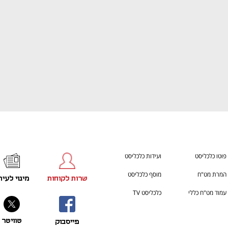
פוטו כלכליסט
ועידות כלכליסט
המרת מט"ח
מוסף כלכליסט
שרות לקוחות
מינוי לעית
עמוד מט"ח כללי
כלכליסט TV
טוויטר
פייסבוק