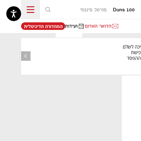
Duns 100
פורטל פיננסי
נפתח בכרטיסייה חדשה
הדואר האדום
ועידות
המהדורה הדיגיטלית
יכה לשלם
כישת
BASE: ההפסד
הרבעוני זינק ל-76