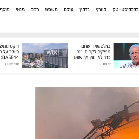
כלכליסט-טק
בארץ
נדל"ן
עולם
משפט
רכב
פנאי
מוסף
באלטשולר שחם
וויקס ממש
מפיקים לקחים: "זה
ביוקר על ר
כבר לא 'וואן מן' שואו
44
של גילעד"
אלמוג עזר
סופי שולמן
מיליון דולר