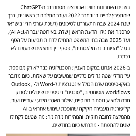
בשנים האחרונות חווינו אבולוציה מסחררת: מ-ChatGPT 
שהתפרץ לחיינו בנובמבר 2022 ועורר התלהבות ראשונית, דרך 
שנת 2024 שבה התעוררנו לסיכונים (לשכת עורכי הדין בישראל 
פרסמה את גילוי הדעת הראשון שלה, באירופה עבר ה-AI Act), 
ועד 2025 שבה בתי המשפט התחילו לדחות תביעות על הסף 
בגלל "הזיות בינה מלאכותית", פסקי דין מומצאים שמעולם לא 
נכתבו.	
ב-2026 אנחנו במקום מעניין: הטכנולוגיה כבר לא רק מבוססת 
על מודלי שפה גדולים כלליים שמשיבים על שאלות. כיום מדובר 
באקו-סיסטם שלם הכולל אינטגרציות ל-Word ול-Outlook , 
workflows אוטומטיים, "סוכנים" דיגיטליים שיכולים לסרוק 
חוזה ולהציע נוסחים חלופיים, שילוב מאגרי מידע ייעודיים ועוד. 
קליפורניה מעבירה חקיקה שהופכת שימוש אחראי ב-AI 
מהמלצה לחובה חוקית. והמהירות מדהימה: מה שפעם לקח לו 
שנים להתפתח - מתרחש כיום בחודשים.	