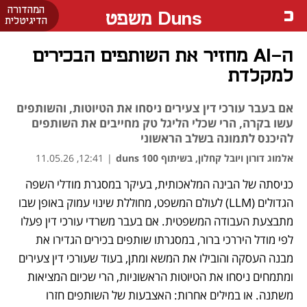
המהדורה
Duns משפט
הדיגיטלית
ה-AI מחזיר את השותפים הבכירים
למקלדת
אם בעבר עורכי דין צעירים ניסחו את הטיוטות, והשותפים
עשו בקרה, הרי שכלי הליגל טק מחייבים את השותפים
להיכנס לתמונה בשלב הראשוני
אלמוג דורון ויובל קחלון, בשיתוף duns 100
|
12:41, 11.05.26
כניסתה של הבינה המלאכותית, בעיקר במסגרת מודלי השפה 
נפתח בכרטיסייה חדשה
נפתח בכרטיסייה חדשה
הגדולים (LLM) לעולם המשפט, מחוללת שינוי עמוק באופן שבו 
מתבצעת העבודה המשפטית. אם בעבר משרדי עורכי דין פעלו 
לפי מודל היררכי ברור, במסגרתו שותפים בכירים הגדירו את 
מבנה העסקה והובילו את המשא ומתן, בעוד שעורכי דין צעירים 
ומתמחים ניסחו את הטיוטות הראשוניות, הרי שכיום המציאות 
משתנה. או במילים אחרות: האצבעות של השותפים חזרו 