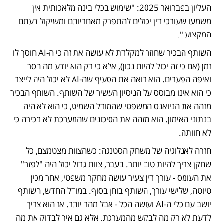
העליון בפברואר 2025: "שימוש בכלי בינה מלאכותית אין 
משמעו שעורכי דין יכולים להתפרק מאחריותם ומשיקול דעתם 
המקצועי".	
השותף הבכיר שחוזר למקלדת לא עושה את זה כי ה-AI חוסך לו 
זמן (אם כי זה יכול להיות נכון), אלא כי רק הוא יודע מה חסר 
ואיפה הפערים. הוא רואה את הסעיף שה-AI לא יכול היה לייצר 
כי הוא אינו מבוסס על הניסיון העשיר של השותף. השותף הבכיר 
מזהה את הניואנס המשפטי שהמודל השמיט, כי הוא לא היה 
בנתוני האימון. הוא מזהה את הסיכונים שהמערכת לא מכירה כי 
לא חוותה.	
חזרה לאנלוגיה של משחק הסטנגה: כשהצוות מצטמצם, כל 
שחקן צריך להיות טוב יותר. בעבר, צוות גדול יכול היה "לפזר" 
את העומס - עורך דין צעיר עושה מחקר משפטי, אחר מכין 
טיוטה, שלישי עורך, השותף בוחן בסוף. במודל החדש, השותף 
יושב עם כלי ה-AI ועושה הכל - אבל מהר יותר. אז הוא צריך 
לדעת לא רק מה לבקש מהמערכת, אלא גם איך לבדוק את מה 