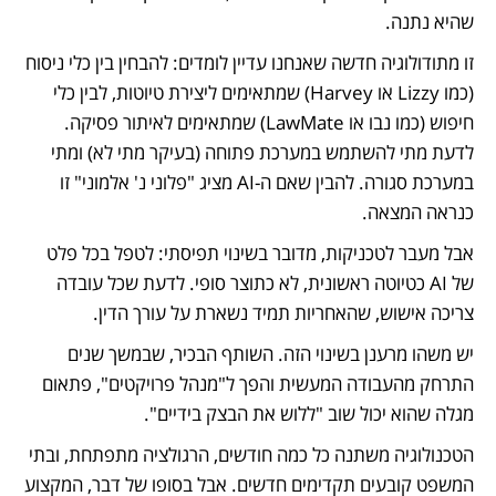
שהיא נתנה.	
זו מתודולוגיה חדשה שאנחנו עדיין לומדים: להבחין בין כלי ניסוח 
(כמו Lizzy או Harvey) שמתאימים ליצירת טיוטות, לבין כלי 
חיפוש (כמו נבו או LawMate) שמתאימים לאיתור פסיקה. 
לדעת מתי להשתמש במערכת פתוחה (בעיקר מתי לא) ומתי 
במערכת סגורה. להבין שאם ה-AI מציג "פלוני נ' אלמוני" זו 
כנראה המצאה.
אבל מעבר לטכניקות, מדובר בשינוי תפיסתי: לטפל בכל פלט 
של AI כטיוטה ראשונית, לא כתוצר סופי. לדעת שכל עובדה 
צריכה אישוש, שהאחריות תמיד נשארת על עורך הדין.	
יש משהו מרענן בשינוי הזה. השותף הבכיר, שבמשך שנים 
התרחק מהעבודה המעשית והפך ל"מנהל פרויקטים", פתאום 
מגלה שהוא יכול שוב "ללוש את הבצק בידיים". 	
הטכנולוגיה משתנה כל כמה חודשים, הרגולציה מתפתחת, ובתי 
המשפט קובעים תקדימים חדשים. אבל בסופו של דבר, המקצוע 