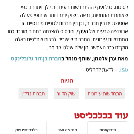
לסיכום, ככל וענף ההתחדשות העירונית יילך ויתרחב כפי 
שאומרות התחזיות, נראה בשוק יותר ויותר שיתופי פעולה 
אסטרטגיים בין חברות, וכן בין חברות לגופים פיננסיים. זו 
אבולוציה טבעית של הענף, והבסיס להצלחה בתחום מורכב כמו 
התחדשות עירונית. החברות שישכילו לרקום שת"פים כאלה 
מוקדם ככל האפשר, הן אלה שילכו קדימה.
מאת ערן אלטמן, שותף מנהל ב
חברת בן-דוד גלובלינקס
d&b 
– לדעת להחליט
תגיות
התחדשות עירונית
שוק הדיור
חברות נדל"ן
עוד בכלכליסט
פודקאסט
אנרגיה 360
כלכליסט טק