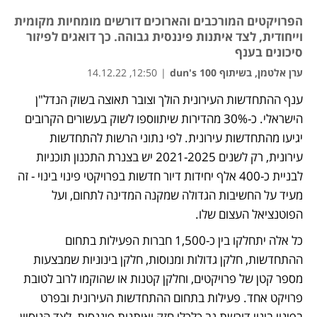
הפרויקטים המורכבים והארוכים דורשים מומחיות מקומית
וייחודית, לצד איתנות פיננסית גבוהה. כך דואגים לפיזור
סיכונים בענף
ערן אלטמן, בשיתוף dun's 100
|
12:50, 14.12.22
ענף ההתחדשות העירונית הולך וצובר תאוצה בשוק הנדל"ן 
נפתח בכרטיסייה חדשה
נפתח בכרטיסייה חדשה
הישראלי. כ-30% מהדירות שיתווספו לשוק בעשורים הקרובים 
יגיעו מהתחדשות עירונית. לפי נתוני הרשות להתחדשות 
עירונית, רק לשנים 2021-2025 יש בצנרת התכנון תוכניות 
לבניית כ-400 אלף יחידות דיור חדשות בפרויקטי פינוי בינוי - זה 
מעיד על החשיבות הגדולה שמקנה המדינה לתחום, ועל 
הפוטנציאל העצום שלו. 
כל אלה יתחלקו בין כ-1,500 חברות הפעילות בתחום 
ההתחדשות, חלקן גדולות ומנוסות, חלקן בינוניות שמבצעות 
מספר קטן של פרויקטים, וחלקן קטנות או שהוקמו לרוב לטובת 
פרויקט אחד. פעילות בתחום ההתחדשות העירונית ובפרט 
בפינוי בינוי דורשת גב כלכלי חזק ואיתנות פיננסית, לצד הניסיון 