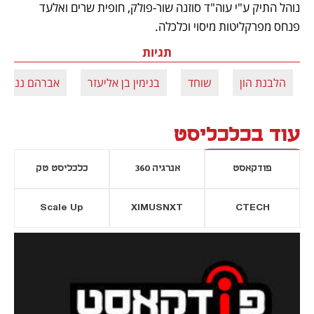
נוהל התיק ע"י עוה"ד סוזנה שור-פולק, חופית שרים ואלעד 
פנחס מפרקליטות מיסוי וכלכלה.
תגיות
הלבנת הון
שוחד
בנימין בן אליעזר
אברהם נניקשוו
עוד בכלכליסט
פודקאסט
אנרגיה 360
כלכליסט טק
Scale Up
XIMUSNXT
CTECH
יסייה חדשה
נפתח בכרטיסייה חדשה