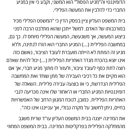
הדומיננטי וה"מניע הפסול" הוא המשני, וקבע כי אין במניע 
החברי כדי להלבין את המעשה הפלילי. 
בית המשפט העליון ציין בפסק הדין כי "המשפט הפלילי מכיר 
במורכבותו של האדם. למשל ייתכן שהוא מתלבט הרבה לפני 
ביצוע המעשה, אך משנעשה, המעשה הפלילי מיוחס לו. כך גם, 
במחשבה הפלילית (...) המניע החברי הוא הזרז לנתינה, וללא 
מניע זה המתת לא הייתה מועברת לעובד הציבור, נאשם כזה 
אינו יוצא בהכרח מגדר האחריות הפלילית (...) יכול להיות שאדם 
רוצה לתת כסף לעובד ציבור, ולעזור לו מתוך מניע חברי, אך אם 
הוא מקיים את כל רכיבי העבירה של מתן שוחד ואת המחשבה 
הפלילית הנדרשת, כי אז בוצעה עבירה פלילית. השאלה של 
דומיננטיות המניע החברי או ה'אחוז' שלו אינה מכריעה לגבי 
האחריות הפלילית. כמובן, לנוכח המגוון הרחב של האפשרויות 
בחיים, ניתן לחשוב על מקרה גבולי, אך ענייננו אינו כזה".
את המדינה ייצגה בבית המשפט העליון עו"ד שרית משגב 
מהמחלקה הפלילית בפרקליטות המדינה. בבית המשפט המחוזי 