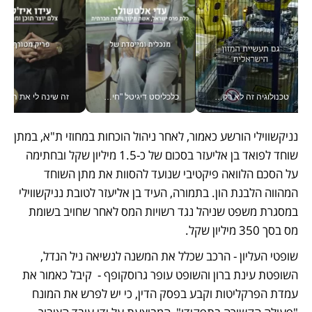
טכנולוגיה זה לא רק בהייטק: גם תעשיית המזון הישראלית מאמצת כלי AI, אוטומציה וניתוח דאטה בזמן אמת
כלכליסט דיגיטל "חינוך הוא המשימה של החיים שלי"_v
זה שינה לי את החיים: 
נניקשווילי הורשע כאמור, לאחר ניהול הוכחות במחוזי ת"א, במתן 
שוחד לפואד בן אליעזר בסכום של כ-1.5 מיליון שקל ובחתימה 
על הסכם הלוואה פיקטיבי שנועד להסוות את מתן השוחד 
המהווה הלבנת הון. בתמורה, העיד בן אליעזר לטובת נניקשווילי 
במסגרת משפט שניהל נגד רשויות המס לאחר שחויב בשומת 
מס בסך 350 מיליון שקל.  
שופטי העליון - הרכב שכלל את המשנה לנשיאה ניל הנדל, 
השופטת עינת ברון והשופט עופר גרוסקופף -  קיבל כאמור את 
עמדת הפרקליטות וקבע בפסק הדין, כי יש לפרש את המונח 