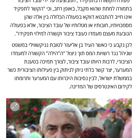
"פעולה הקשורה בתפקידו", המבוצעת על ידי עובד הציבור 
בתמורה למתת שהוא מקבל, באופן רחב, וכי "הקשר לתפקיד 
אינו חייב להתבטא דווקא בפעולה הכלולה בין אלה שהן 
מסמכויותיו, חובותיו או מטלותיו של עובד הציבור, אלא בפעולה 
הנובעת מעצם מעמדו כעובד ציבור וקשורה למילוי תפקידו".
לכן נקבע כי כאשר העיד בן אליעזר לטובת נניקשווילי במשפט 
שניהל נגד רשויות המס תוך ניצול "ה"הילה" הקשורה למעמדו 
הציבורי, לרבות היותו עובד ציבור, לצורך תמיכה בטענת 
המערער, יצר קשר בלתי ניתן לניתוק בין פעילותו הציבורית כשר 
בממשלת ישראל, לבין נסיבות היכרותו עם המערער ותרומתו 
לקידום האינטרסים של המדינה.