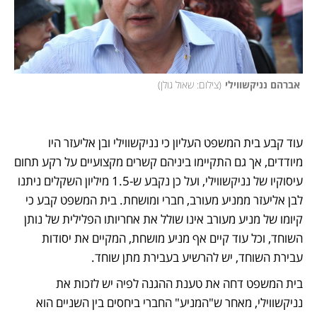
 אברהם נניקשווילי
(
צילום: שאול גולן
)
עוד קבע בית המשפט העליון כי נניקשווילי ובן אליעזר היו 
מיודדים, אך גם התקיימו ביניהם קשרים מקצועיים על רקע תחום 
עיסוקיו של נניקשווילי, ועל כן נקבע ש-1.5 מיליון השקלים ניתנו 
לבן אליעזר ממניע מעורב, חברי ומושחת. בית המשפט קבע כי 
קיומו של מניע מעורב אינו שולל את אחריותו הפלילית של נותן 
השוחד, וכל עוד קיים אף מניע מושחת, המקיים את יסודות 
עבירת השוחד, יש להרשיע בעבירת מתן שוחד.
בית המשפט דחה את טענת ההגנה לפיה יש לזכות את 
נניקשווילי, מאחר ש"המניע" החברי ביחסים בין השניים הוא 