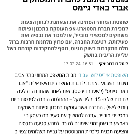
אברי באדי גיימס
שופטת המחוזי הסמיכה את הנאמנת לבחון הצעות
למכירת חברת הסטארט-אפ העוסקת בתכנון ופיתוח
משחקים למכשירי מובייל, או למכור את נכסיה ואת
פעילותה. לטענת החברה, עם פרוץ מלחמת חרבות ברזל
חלה התקררות בשוק הגיוס, נוסף להתקררות קודמת בשל
עליית הריבית במשק
ליטל דוברוביצקי
|
16:51, 13.02.24
השופטת איריס לושי עבודי
 מבית המשפט המחוזי בתל אביב 
נפתח בכרטיסייה חדשה
נפתח בכרטיסייה חדשה
נפתח בכרטיסייה חדשה
מינתה השבוע נאמנת לחברת המשחקים הישראלית "אברי 
באדי גיימס" (לשעבר וויזיטס). זאת לאחר שהחברה נקלעה 
לחובות של כ- 15 מיליון שקל – ההחלטה הותרה לפרסום היום 
(יום שלישי) . החברה אשר עוסקת בתכנון ופיתוח משחקים 
במכשירי מובייל, עתרה להמשיך את פעילותה כעסק חי 
באמצעות נאמן זמני שימונה לה כדי למנוע פגיעה בנכסיה 
והציעה תכנית כלכלית המבוססת על גביית תשלומים צפויים 