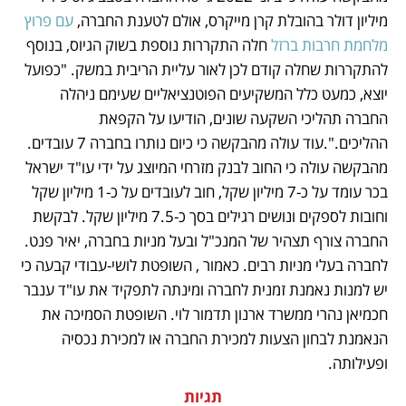
מיליון דולר בהובלת קרן מייקרס, אולם לטענת החברה, 
עם פרוץ 
מלחמת חרבות ברזל 
חלה התקררות נוספת בשוק הגיוס, בנוסף 
להתקררות שחלה קודם לכן לאור עליית הריבית במשק. "כפועל 
יוצא, כמעט כלל המשקיעים הפוטנציאליים שעימם ניהלה 
החברה תהליכי השקעה שונים, הודיעו על הקפאת 
ההליכים.".עוד עולה מהבקשה כי כיום נותרו בחברה 7 עובדים. 
מהבקשה עולה כי החוב לבנק מזרחי המיוצג על ידי עו"ד ישראל 
בכר עומד על כ-7 מיליון שקל, חוב לעובדים על כ-1 מיליון שקל 
וחובות לספקים ונושים רגילים בסך כ-7.5 מיליון שקל. לבקשת 
החברה צורף תצהיר של המנכ"ל ובעל מניות בחברה, יאיר פנט. 
לחברה בעלי מניות רבים. כאמור , השופטת לושי-עבודי קבעה כי 
יש למנות נאמנת זמנית לחברה ומינתה לתפקיד את עו"ד ענבר 
חכמיאן נהרי ממשרד ארנון תדמור לוי. השופטת הסמיכה את 
הנאמנת לבחון הצעות למכירת החברה או למכירת נכסיה 
ופעילותה.
תגיות