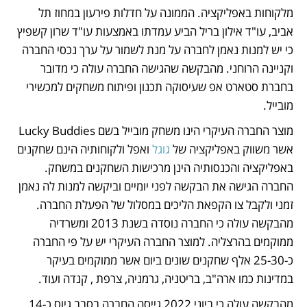
מלקוחות באפליקציה. הממונה על חדלות פירעון במחוז תל 
אביב, עו"ד אילון בריל הביע עמדתו באמצעות עו"ד שרון קשפיץ 
כי יש למנות נאמן לחברה על מנת לשמור על ערך נכסי החברה 
וקניינה הרוחני. מהבקשה שהגישה החברה עולה כי מדובר 
בחברת סטארט אפ שעיסוקה תכנון ופיתוח משחקים למכשירי 
מובייל. 
מוצר החברה העיקרי הינו משחק מובייל בשם Lucky Buddies 
אשר משווק באפליקציה של 
גוגל
 ואפל ולקוחותיה הינם שחקנים 
באפליקציה והכנסותיה הינן מרכישות השחקנים במשחק. 
החברה הגישה את הבקשה לפני יומיים וביקשה למנות לה נאמן 
זמני ולקבל צו הקפאת הליכים במסלול של הפעלת החברה. 
מהבקשה עולה כי החברה נוסדה בשנת 2013 ומשרדיה 
ממוקמים בהרצליה. למוצר החברה העיקרי יש על פי החברה 
כ-25-30 אלף שחקנים שונים ביום אשר ממוקמים בעיקר 
במדינות כמו ארה"ב, בריטניה, גרמניה, צרפת , קנדה ועוד. 
מהבקשה עולה כי ביוני 2022 גייסה החברה בסבב גיוס כ-14 