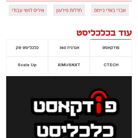
אברי באדי גיימס
חדלות פירעון
איריס לושי עבודי
עוד בכלכליסט
פודקאסט
אנרגיה 360
כלכליסט טק
Scale Up
XIMUSNXT
CTECH
יסייה חדשה
נפתח בכרטיסייה חדשה