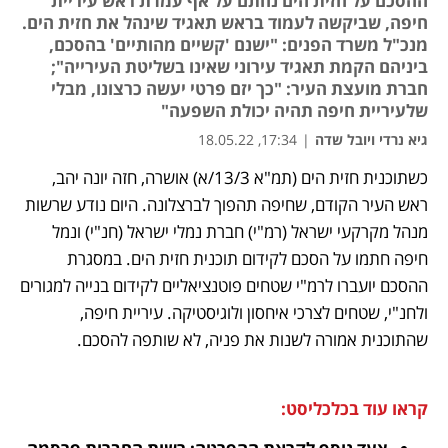
ההסכם על חזית הים נחתם על אף עמדת ראש עיריית
חיפה, שביקשה לעמוד בראש תאגיד שינהל את חזית הים.
מנכ"ל משרד הפנים: "ישנם 'קשיים מהותיים' בהסכם,
ביניהם הקמת תאגיד עירוני שאינו בשליטת העירייה";
חברת מועצת העיר: "כך יזם פרטי יעשה כרצונו, מבלי
שלעיריית חיפה תהיה יכולת השפעה"
גיא נרדי ויובל שדה
|
17:34, 18.05.22
כשתוכנית חזית הים (תמ"א 13/3/א) אושרה, חזה יונה יהב, 
נפתח בכרטיסייה חדשה
נפתח בכרטיסייה חדשה
נפתח בכרטיסייה חדשה
ראש העיר הקודם, שחיפה תהפוך לברצלונה. היום נודע שרשות 
מנהל מקרקעי ישראל (רמ"י) חברת נמלי ישראל (חנ"י) ונמל 
חיפה חתמו על הסכם לקידום תוכנית חזית הים. במסגרת 
ההסכם יועברו לרמ"י שטחים פוטנציאליים לקידום בנייה למגורים 
ולחנ"י, שטחים לצרכי איחסון ולוגיסטיקה. עיריית חיפה, 
שהתוכנית אמורה לשנות את פניה, לא שותפה להסכם. 
קראו עוד בכלכליסט: