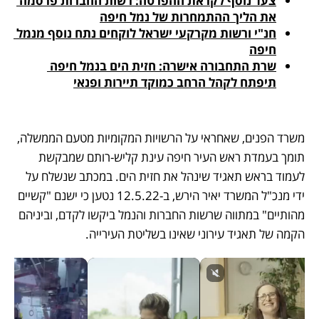
צעד נוסף לקראת ההפרטה: רשות החברות פרסמה 
את הליך ההתמחרות של נמל חיפה
חנ"י ורשות מקרקעי ישראל לוקחים נתח נוסף מנמל 
חיפה
שרת התחבורה אישרה: חזית הים בנמל חיפה 
תיפתח לקהל הרחב כמוקד תיירות ופנאי
משרד הפנים, שאחראי על הרשויות המקומיות מטעם הממשלה, 
תומך בעמדת ראש העיר חיפה עינת קליש-רותם שמבקשת 
לעמוד בראש תאגיד שינהל את חזית הים. במכתב שנשלח על 
ידי מנכ"ל המשרד יאיר הירש, ב-12.5.22 נטען כי ישנם "קשיים 
מהותיים" במתווה שרשות החברות והנמל ביקשו לקדם, וביניהם 
הקמה של תאגיד עירוני שאינו בשליטת העירייה.