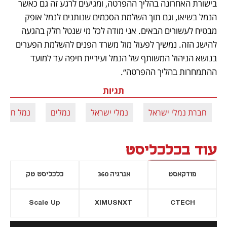
בישורת האחרונה בהליך ההפרטה, ומגיעים לרגע זה גם כאשר 
הנמל בשיאו, וגם תוך השלמת הסכמים שנותנים לנמל אופק 
מבטיח לעשורים הבאים. אני מודה לכל מי שנטל חלק בהגעה 
להישג הזה. נמשיך לפעול מול משרד הפנים להשלמת הפערים 
בנושא הניהול המשותף של הנמל ועיריית חיפה עד למועד 
ההתמחרות בהליך ההפרטה״.
תגיות
חברת נמלי ישראל
נמלי ישראל
נמלים
נמל חיפה
עוד בכלכליסט
פודקאסט
אנרגיה 360
כלכליסט טק
Scale Up
XIMUSNXT
CTECH
יסייה חדשה
נפתח בכרטיסייה חדשה