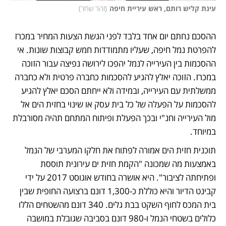
עינת קליש רותם, ראש עיריית חיפה
(
זהר שחר
)
ההסכם נחתם יום אחד בלבד לפני הגשת הצעות המחיר במכרז 
להפרטת נמל חיפה, שעליו מתמודדות חמש קבוצות שונות. אי 
ההסכמות בין העירייה לנמל יהפכו לירושה נפיצה עבור הזוכה 
במכרז. הזוכה יאלץ להגיע להסכמות כחברה פרטית ולא כחברה 
ממשלתית עם העירייה, ובמידה ולא ייחתם הסכם יאלץ להגיע 
להסכמות על הפעלה של כל בית עסק או שינוי בחזית הים אל 
מול העירייה וחנ"י ובכך הפעלת ופיתוח המתחם תהיה מסורבלת 
במיוחד.
תוכנית חזית הים אמורה לפתוח את חלקו המערבי של הנמל 
באמצעות מה שמכונה "הקמת חזית ים עירונית תוססת 
ופתיחתה לציבור". היא אושרה בחודש אוגוסט 2017 על ידי 
קבינט הדיור והיא כוללת כ-1,300 דונם ברצועה החופית שבין 
בית המכס לחוף השקט בבת גלים. 340 דונם מהשטחים הללו 
כלולים בשטחי הנמל ו-980 דונם בסביבה שגובלת במושבה 