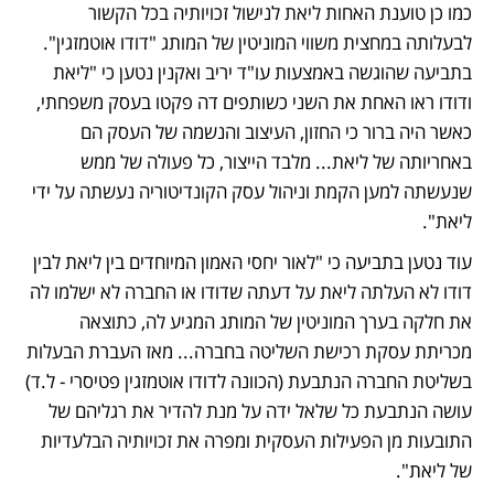
כמו כן טוענת האחות ליאת לנישול זכויותיה בכל הקשור 
לבעלותה במחצית משווי המוניטין של המותג "דודו אוטמזגין". 
בתביעה שהוגשה באמצעות עו"ד יריב ואקנין נטען כי "ליאת 
ודודו ראו האחת את השני כשותפים דה פקטו בעסק משפחתי, 
כאשר היה ברור כי החזון, העיצוב והנשמה של העסק הם 
באחריותה של ליאת... מלבד הייצור, כל פעולה של ממש 
שנעשתה למען הקמת וניהול עסק הקונדיטוריה נעשתה על ידי 
ליאת".
עוד נטען בתביעה כי "לאור יחסי האמון המיוחדים בין ליאת לבין 
דודו לא העלתה ליאת על דעתה שדודו או החברה לא ישלמו לה 
את חלקה בערך המוניטין של המותג המגיע לה, כתוצאה 
מכריתת עסקת רכישת השליטה בחברה... מאז העברת הבעלות 
בשליטת החברה הנתבעת (הכוונה לדודו אוטמזגין פטיסרי - ל.ד) 
עושה הנתבעת כל שלאל ידה על מנת להדיר את רגליהם של 
התובעות מן הפעילות העסקית ומפרה את זכויותיה הבלעדיות 
של ליאת". 