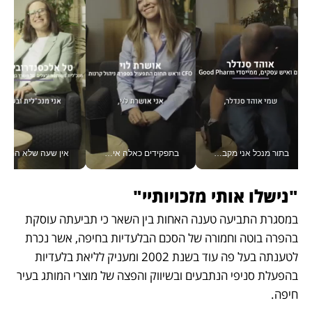
בתור מנכל אני מקבל מאות החלטות ביום, וה- Galaxy Z Fold8 Ultra עוזר לי לחתוך אותן מהר יותר_v
בתפקידים כאלה אי אפשר לחכות: אושרת לוי מניעה השקעות ענק מהטלפון_v
אין שעה שלא התעסקתי במשבר - טל אלכסנדרוביץ’ שגב מנהלת משברים
"נישלו אותי מזכויותיי" 
במסגרת התביעה טענה האחות בין השאר כי תביעתה עוסקת 
בהפרה בוטה וחמורה של הסכם הבלעדיות בחיפה, אשר נכרת 
לטענתה בעל פה עוד בשנת 2002 ומעניק לליאת בלעדיות 
בהפעלת סניפי הנתבעים ובשיווק והפצה של מוצרי המותג בעיר 
חיפה. 