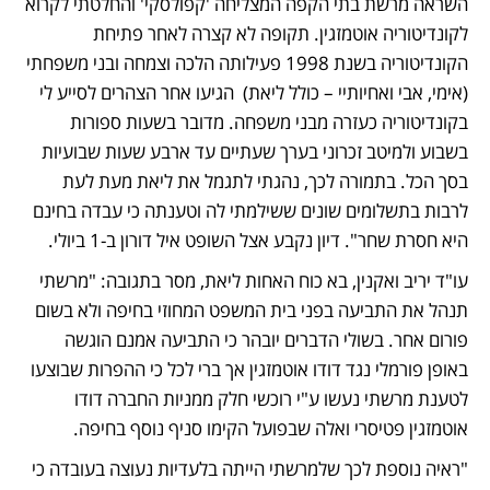
השראה מרשת בתי הקפה המצליחה 'קפולסקי' והחלטתי לקרוא 
לקונדיטוריה אוטמזגין. תקופה לא קצרה לאחר פתיחת 
הקונדיטוריה בשנת 1998 פעילותה הלכה וצמחה ובני משפחתי 
(אימי, אבי ואחיותיי – כולל ליאת)  הגיעו אחר הצהרים לסייע לי 
בקונדיטוריה כעזרה מבני משפחה. מדובר בשעות ספורות 
בשבוע ולמיטב זכרוני בערך שעתיים עד ארבע שעות שבועיות 
בסך הכל. בתמורה לכך, נהגתי לתגמל את ליאת מעת לעת 
לרבות בתשלומים שונים ששילמתי לה וטענתה כי עבדה בחינם 
היא חסרת שחר". דיון נקבע אצל השופט איל דורון ב-1 ביולי.
עו"ד יריב ואקנין, בא כוח האחות ליאת, מסר בתגובה: "מרשתי 
תנהל את התביעה בפני בית המשפט המחוזי בחיפה ולא בשום 
פורום אחר. בשולי הדברים יובהר כי התביעה אמנם הוגשה 
באופן פורמלי נגד דודו אוטמזגין אך ברי לכל כי ההפרות שבוצעו 
לטענת מרשתי נעשו ע"י רוכשי חלק ממניות החברה דודו 
אוטמזגין פטיסרי ואלה שבפועל הקימו סניף נוסף בחיפה.
"ראיה נוספת לכך שלמרשתי הייתה בלעדיות נעוצה בעובדה כי 