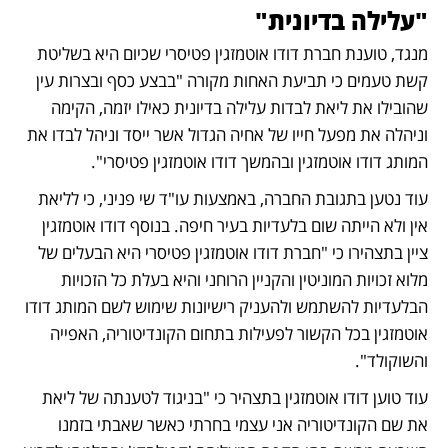
"עלילה בדיונית" 
מנגד, טוענת חברת דודו אוטמזגין פטיסרי שכיום היא בשליטת 
קשת טעמים כי תביעת האחות מקורה "בבצע כסף ובצרות עין 
שהובילו את ליאת לבדות עלילה בדיונית כאילו יזמה, הקימה 
וניהלה את מפעל חייו של אחיה הגדול אשר ייסד וניהל לבדו את 
המותג דודו אוטמזגין ובהמשך דודו אוטמזגין פטיסרי". 
עוד נטען בתגובת החברה, באמצעות עו"ד שי פניני, כי לליאת 
אין ולא הייתה שום בלעדיות בעיר חיפה. בנוסף דודו אוטמזגין 
ציין בתצהירו כי "חברת דודו אוטמזגין פטיסרי היא הבעלים של 
מלוא זכויות המוניטין והקניין הרוחני והיא בעלת כל הזכויות 
הבלעדיות להשתמש ולהעניק רישיונות שימוש לשם המותג דודו 
אוטמזגין בכל הקשור לפעילות בתחום הקונדיטוריה, האפייה 
והשוקולד".
עוד טוען דודו אוטמזגין בתצהיר כי "בניגוד לטענתה של ליאת 
את שם הקונדיטוריה אני עצמי בחרתי כאשר שאבתי בזמנו 