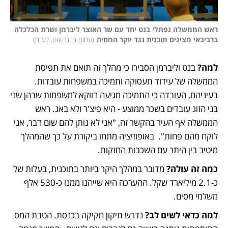
ראש הממשלה נפתלי בנט יחד עם שר האוצר ליברמן ושרת הכלכלה 
ברביבאי מציגים תוכנית נגד יוקר המחיה
(
עמוס בן גרשום, לע"מ
)
למה? 
בנט וליברמן הסבירו כי מהלך זה תואם את תפיסת 
הממשלה של עידוד תעסוקה ותמיכה במשפחות עובדות. 
בעיניהם, העובדה כי התמיכה מגיעה דווקא למשפחות שבהן שני 
בני הזוג עובדים בשכר ממוצע - היא פיצ'ר ולא באג. ראש 
הממשלה אף העיר בהקשר זה, "אני לא נותן להם שום דבר, אני 
לוקח מהם פחות".  באופוזיציה מתחו ביקורת על כך שהמהלך 
מיטיב בין היתר עם השכבות החזקות.
כמה זה עולה? 
מדובר במהלך היקר ביותר בתוכנית, בעלות של 
כ-2.1 מיליארד שקל. ההערכה היא שייהנו ממנו כ-530 אלף 
משלמי מסים. 
למה כדאי לשים לב? 
נדרש תיקון חקיקה בכנסת. הטבת המס 