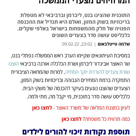
המרוויחים מצעדי הממשלה
התוכנית שהציגו בנט, ליברמן וברביבאי לא מטפלת
בריכוזיות בשוק המזון, ואולם היא תגדיל את ההכנסה
הפנויה של חלק מהמשפחות בישראל באלפי שקלים.
כלכליסט עושה סדר בצעדים השונים
שלמה טייטלבאום
|
23:02, 09.02.22
מאמר קניות
במסיבת העיתונאים שקיימו הערב ראש הממשלה נפתלי בנט, 
נפתח בכרטיסייה חדשה
נפתח בכרטיסייה חדשה
נפתח בכרטיסייה חדשה
שר האוצר אביגדור ליברמן ושרת הכלכלה אורנה ברביבאי 
הוצגו 
שורת צעדים להורדת יוקר המחיה
. למרות שהמחאה הציבורית 
התמקדה ברמת המחירים הגבוהה ובריכוזיות בשוק המזון, 
הצעדים שהוצגו נוגעים בעיקר להכנסה של משקי הבית. 
כלכליסט עושה סדר בתוכנית, מי יקבל מה, מתי ולמה.
לעיון במצגת המלאה של משרד האוצר - 
לחצו כאן
כמה תרוויח כל משפחה? 
לחצו כאן
תוספת נקודות זיכוי להורים לילדים 