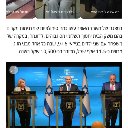
זה שינה לי את החיים: איך עידו איז'ק הופך את הסמארטפון לכלי צילום מקצועי_v
כלכליסט דיגיטל "חינוך הוא המשימה של החיים שלי"_v
טכנולוגיה זה לא רק בהייטק: גם תעשיי
במצגת של משרד האוצר עשו כמה סימולציות שמדגימות מקרים 
בהם משק הבית יחסוך תשלומי מס גבוהים. לדוגמה, במקרה של 
משפחה עם שני ילדים בגילאי 6 ו-9, שבה כל אחד מבני הזוג 
מרוויח כ-11.5 אלף שקל, מדובר בכ-10,500 שקל בשנה.  