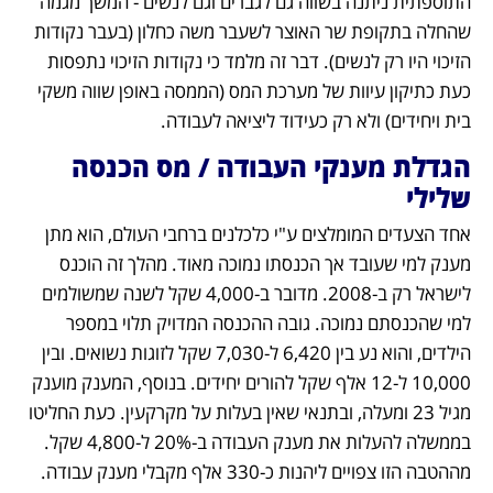
התוספתית ניתנה בשווה גם לגברים וגם לנשים - המשך מגמה 
שהחלה בתקופת שר האוצר לשעבר משה כחלון (בעבר נקודות 
הזיכוי היו רק לנשים). דבר זה מלמד כי נקודות הזיכוי נתפסות 
כעת כתיקון עיוות של מערכת המס (הממסה באופן שווה משקי 
בית ויחידים) ולא רק כעידוד ליציאה לעבודה.
הגדלת מענקי העבודה / מס הכנסה 
שלילי
אחד הצעדים המומלצים ע"י כלכלנים ברחבי העולם, הוא מתן 
מענק למי שעובד אך הכנסתו נמוכה מאוד. מהלך זה הוכנס 
לישראל רק ב-2008. מדובר ב-4,000 שקל לשנה שמשולמים 
למי שהכנסתם נמוכה. גובה ההכנסה המדויק תלוי במספר 
הילדים, והוא נע בין 6,420 ל-7,030 שקל לזוגות נשואים. ובין 
10,000 ל-12 אלף שקל להורים יחידים. בנוסף, המענק מוענק 
מגיל 23 ומעלה, ובתנאי שאין בעלות על מקרקעין. כעת החליטו 
בממשלה להעלות את מענק העבודה ב-20% ל-4,800 שקל. 
מההטבה הזו צפויים ליהנות כ-330 אלף מקבלי מענק עבודה. 