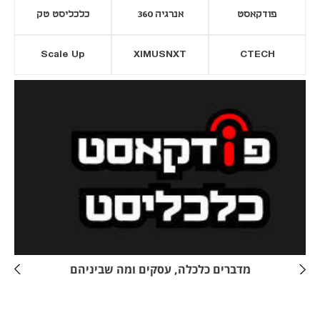
פודקאסט
אנרגיה 360
כלכליסט טק
Scale Up
XIMUSNXT
CTECH
יסייה חדשה
נפתח בכרטיסייה חדשה
מדברים כלכלה, עסקים ומה שביניהם