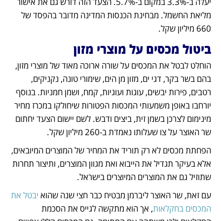
יעלה ב-3.3% במקום ב-5.7%. הצעד הזה דורש גם את אישור 
מליאת החשמל. מבחינת הכנסות המדינה מדובר בהפסד של 
660 מיליון שקל.
ביטול מכסים על מוצרי מזון
הוחלט לבטל את המכסים על שורה ארוכה מאוד של מוצרי מזון, 
בהם בשר בקר, דגי ים, מזון מן הים, שימורי טונה, נקניקים, 
רטבים, פירות יבשים, עוגות ועוגיות, קמח, ושמן חמניות. בנוסף 
יורחבו באופן משמעותי המכסות הפטורות שיחולקו במכרז מחיר 
מינימום לצרכן בשמן זית, ביצים ודבש. לשם יישום הצעד יחתום 
שר האוצר על צו שעלותו נאמדת ב-260 מיליון שקל.
הפחתת מכסים לא רק תוריד את המחיר של המוצרים המיובאים, 
אלא בעיקר תגדיל את הייבוא ואת מגוון המוצרים, ותיצור תחרות 
שתוזיל גם את המוצרים המיוצרים בישראל. 
עם זאת, שר האוצר ליברמן מבטיח כבר חצי שנה שהוא 
יבטל את 
המכסים בחקלאות
, אך הוא מתקשה לגייס את הסכמת 