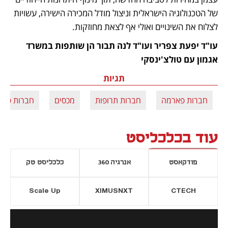
של הטכנולוגיה הישראלית וניצול מודל המכירה הישירה, עשויות 
לצלוח את השינויים ואולי אף לצאת מחוזקות.
עו"ד יפעת צפריר ועו"ד לנה תבור הן שותפות במשרד 
אגמון עם טולצ'ינסקי 
תגיות
חברות פארמה
חברות תרופות
מכסים
חברות פאר
עוד בכלכליסט
פודקאסט
אנרגיה 360
כלכליסט טק
Scale Up
XIMUSNXT
CTECH
יסייה חדשה
נפתח בכרטיסייה חדשה