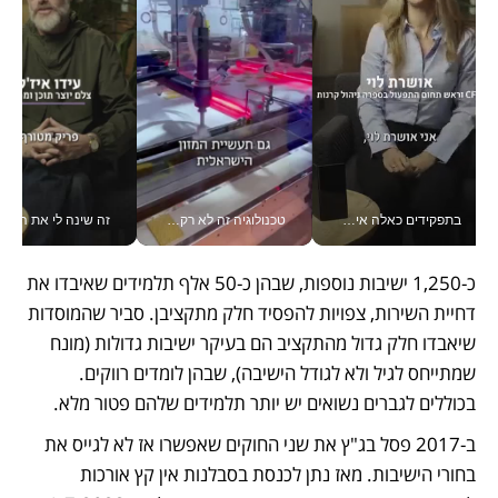
בתפקידים כאלה אי אפשר לחכות: אושרת לוי מניעה השקעות ענק מהטלפון_v
טכנולוגיה זה לא רק בהייטק: גם תעשיית המזון הישראלית מאמצת כלי AI, אוטומציה וניתוח דאטה בזמן אמת
זה שינה לי את החיים: 
כ-1,250 ישיבות נוספות, שבהן כ-50 אלף תלמידים שאיבדו את 
דחיית השירות, צפויות להפסיד חלק מתקציבן. סביר שהמוסדות 
שיאבדו חלק גדול מהתקציב הם בעיקר ישיבות גדולות (מונח 
שמתייחס לגיל ולא לגודל הישיבה), שבהן לומדים רווקים. 
בכוללים לגברים נשואים יש יותר תלמידים שלהם פטור מלא.
ב-2017 פסל בג"ץ את שני החוקים שאפשרו אז לא לגייס את 
בחורי הישיבות. מאז נתן לכנסת בסבלנות אין קץ אורכות 