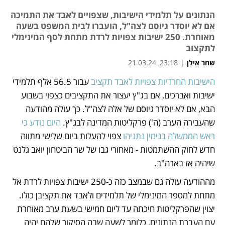
הנתונים על תלמידי הישיבות, שצפויים לאבד את התמיכה
אם לא יוסדר גיוסם לצה"ל, הועברו לבית המשפט בשעה
מאוחרת. 250 ישיבות צפויות לרדת מתחת לסף המינימלי
לתקצוב
שחר אילן
|
23:18, 21.03.24
הישיבות החרדיות צפויות לאבד תקציב 
עבור 56.5 אלף תלמידי 
נפתח בכרטיסייה חדשה
נפתח בכרטיסייה חדשה
נפתח בכרטיסייה חדשה
ישיבות ואברכים, אם בג"ץ יעצור את התקציבים כצפוי בשבוע 
הבא, אם לא יוסדר גיוסם של אלה לצה"ל. כך עולה מהודעה 
שהעבירה הערב (ה') פרקליטות המדינה לבג"ץ. 
היום נודע כי 
ראש הממשלה בנימין נתניהו
 צפוי להעלות ביום שלישי מתווה 
חדש לחוק ההשתמטות - מאחורי גבו של שר הביטחון יואב גלנט 
שיהיה אז בארה"ב.
מההודעה עולה גם שבמצב כזה כ-250 ישיבות צפויות לרדת אל 
מתחת למספר המינימלי של תלמידים ולאבד את תקציבן כולו. 
יצוין שהפרקליטות חיכתה עד ליום חמישי בשעת ערב מאוחרת 
עם העברת הנתונים, כלומר לשעה שבה הסיקור שלהם יהיה 