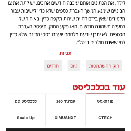
לילה, את הנתונים אותם עיכבה חודשים ארוכים, יש לתת את צו 
הביניים שימנע המשך העברת כספים שלא כדין לישיבות עבור 
תלמידים שאין בידם דחיית שירות תקפה כדין. באיחור של 
למעלה משמונה חודשים, מאז פקע החוק, תיפסק העברת 
הכספים. לא יתכן שבעת מלחמה יועברו כספי מדינה שלא כדין 
למי שאינם חולקים בנטל".
תגיות
חוק ההשתמטות
גיוס
חרדים
עוד בכלכליסט
פודקאסט
אנרגיה 360
כלכליסט טק
Scale Up
XIMUSNXT
CTECH
יסייה חדשה
נפתח בכרטיסייה חדשה