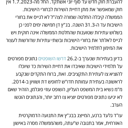
להעברת חוק חדש עד סוף יוני אשתקד. החל מה-1.7.2023 אין 
חוק שמאפשר את מתן דחיית השירות לבחורי הישיבות. 
הממשלה קיבלה החלטה שמורה לצה"ל לא לגייס את בחורי 
הישיבות עד ה-31.3 השנה. בג"ץ דן חמישה ימים לפני כן 
בשלוש עתירות שטוענות שהחלטת הממשלה אינה חוקית ויש 
לגייס לאלתר את בחורי הישיבות ובשתי עתירות שדורשות לעצור 
את המימון לתלמיד הישיבות. 
בדיון בעתירות שנערך ב-26.2 
דרשו השופטים
 נתונים מפורטים 
על תלמידי הישיבות שאיבדו את דחיית השירות כד שיוכלו 
להוציא צו לעתירת התקציבים. זאת, ברוח התקדים שנקבע 
לראשונה בעתירת עמותת חדו"ש לחופש דת ושוויון ב-2014. 
מ"מ נשיא בית המשפט העליון, השופט עוזי פוגלמן, הזהיר שאם 
לא יגיעו נתונים מפורטים יוציא צו רחב יותר, והנתונים הוגשו 
הערב.
עו"ד גלעד ברנע, המייצג בבג"ץ את התנועה הדמוקרטית 
האזרחית, אמר בתגובה ש"עתה, משהממשלה מסרה באישון 