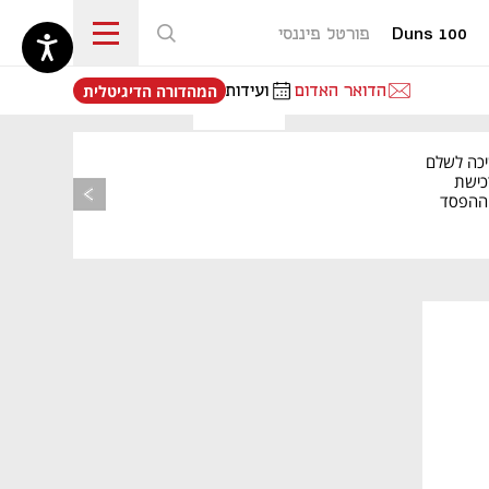
Duns 100
פורטל פיננסי
נפתח בכרטיסייה חדשה
הדואר האדום
ועידות
המהדורה הדיגיטלית
יכה לשלם
כישת
BASE: ההפסד
הרבעוני זינק ל-76