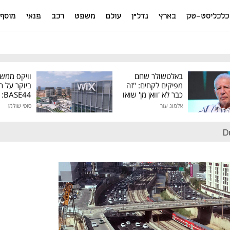
כלכליסט-טק
בארץ
נדל"ן
עולם
משפט
רכב
פנאי
מוסף
באלטשולר שחם
וויקס ממש
מפיקים לקחים: "זה
ביוקר על ר
כבר לא 'וואן מן' שואו
44
של גילעד"
אלמוג עזר
סופי שולמן
מיליון דולר
D