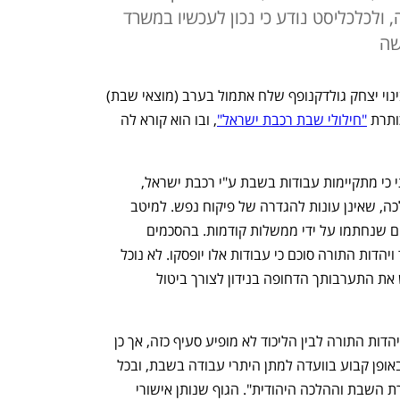
 ולכלכליסט נודע כי נכון לעכשיו במשרד
שה
יו"ר מפלגת יהדות התורה ושר השיכון והבינוי יצחק גולדקנופף שלח אתמול בערב (מוצאי שבת) 
תרת 
"חילולי שבת רכבת ישראל"
, ובו הוא קורא לה 
במכתב, כותב גולדקנופף כי "הובא לידיעתי כי מתקיימות עבודות בשבת ע"י רכבת ישראל, 
במסילת ת"א בין מחלף רוקח למחלף ההלכה, שאינן עונות להגדרה של פיקוח נפש. למיטב 
הבנתי עבודות אלו הינם כתוצאה מהסכמים שנחתמו על ידי ממשלות קודמות. בהסכמים 
הקואליציוניים שנחתמו בין מפלגת הליכוד ויהדות התורה סוכם כי עבודות אלו יופסקו. לא נוכל 
להשלים עם המשך המצב זה, ואני מבקש את התערבותך הדחופה בנידון לצורך ביטול 
בניגוד לדבריו של גולדקנופף, בהסכם בין יהדות התורה לבין הליכוד לא מופיע סעיף כזה, אך כן 
מופיע כי "נציג הרבנות הראשית ישתתף באופן קבוע בוועדה למתן היתרי עבודה בשבת, ובכל 
פרויקט לאומי ממשלתי בנוגע לקיום שמירת השבת וההלכה היהודית". הגוף שנותן אישורי 