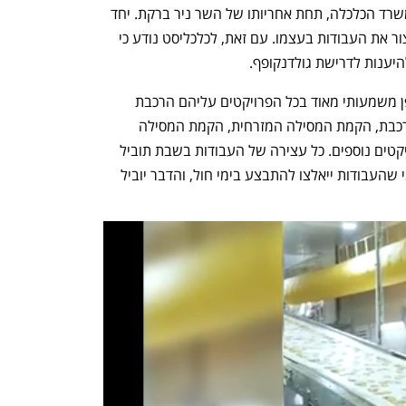
עבודה בשבת נמצא בזרוע העבודה של משרד הכלכלה, תחת אחריותו של השר ניר ברקת. יחד 
עם זאת, משרד התחבורה יכול לבקש לעצור את העבודות בעצמו. עם זאת, לכלכליסט נודע כי 
היענות לדרישת גולדנקופף.
עצירת עבודות הרכבת בשבת תפגע באופן משמעותי מאוד בכל הפרויקטים עליהם הרכבת 
עובדת, בין אם מדובר בפרויקט חשמול הרכבת, הקמת המסילה המזרחית, הקמת המסילה 
הרביעית באיילון, הקמת מסילת 431 ופרויקטים נוספים. כל עצירה של העבודות בשבת תוביל 
באופן ישיר לפגיעה בשירות לנוסעים מפני שהעבודות ייאלצו להתבצע בימי חול, והדבר יוביל 