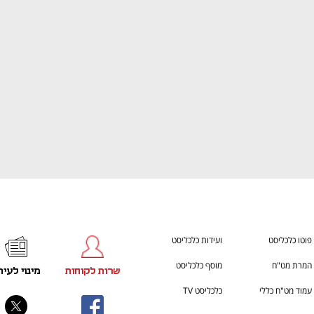
ענף במתח גבוה
מדברים כלכלה, עסקים ומה שב
פוטו כלכליסט
ועידות כלכליסט
המרת מט"ח
מוסף כלכליסט
שרות לקוחות
מינוי לעית
עמוד מט"ח כללי
כלכליסט TV