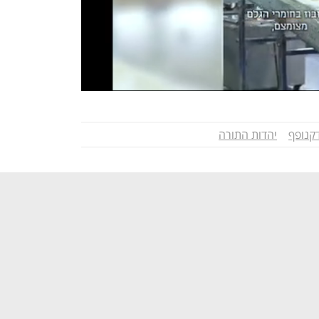
קנופף
יהדות התורה