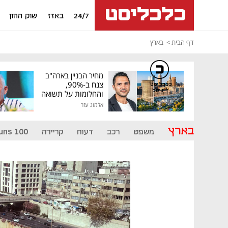
24/7
באזז
שוק ההון
דף הבית
בארץ
מחיר הבניין בארה"ב
צנח ב-90%,
כלכליסט
דיגיטל
והחלומות על תשואה
גבוהה התנפצו
אלמוג עזר
בארץ
משפט
רכב
דעות
קריירה
uns 100