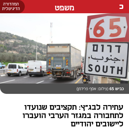
המהדורה
משפט
הדיגיטלית
כביש 65
(צילום: אסף פרידמן)
עתירה לבג"ץ: תקציבים שנועדו
לתחבורה במגזר הערבי הועברו
ליישובים יהודיים