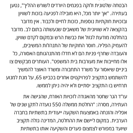
הבטחה שלטונית ולוקה בפגמים היורדים לשורש ההליך", נטען 
בעתירה. "אך יותר מכל, היא מובילה לפגיעה בזכות לשוויון 
ובזכויות חוקתיות נוספות, כזכות לחיים ולכבוד. אין מדובר 
בהקצאה לא שוויונית של משאבים שנעשתה בתום לב. מדובר 
בהחלטה מודעת לגזול את כבשת הרש ובמקום לקדם שוויון, 
להעמיק הפליה. חוסר החוקיות של התנהלות המשיבים, 
והעובדה שחרף פניות הם לא חדלו מהתנהגותם האסורה, כל 
אלו מחייבות את מעורבות בית המשפט". העותרים מבקשים צו 
ביניים שיאסור על משרד התחבורה ומשרד האוצר להמשיך 
להשתמש בתקציב לפרויקטים אחרים בכביש 65, על מנת למנוע 
תרחיש בו התקציב יסתיים ולא יהיה ניתן לממשו.
עו"ד הגר שחטר מהאגודה לזכויות האזרח, שהגישה את 
העתירה, מסרה: "החלטת ממשלה 550 נועדה לתקן שנים של 
אפליה והזנחה באמצעות השקעה ייעודית בתשתיות בחברה 
הערבית. במקום ליישם את ההחלטה, המדינה גזלה תקציב 
שיועד במפורש לצמצום פערים והשקיעה אותו בתשתיות 