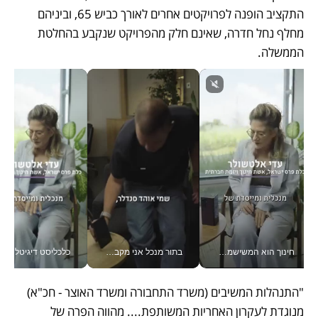
התקציב הופנה לפרויקטים אחרים לאורך כביש 65, וביניהם 
מחלף נחל חדרה, שאינם חלק מהפרויקט שנקבע בהחלטת 
הממשלה. 
חינוך הוא המשישמה של החיים שלי - V
בתור מנכל אני מקבל מאות החלטות ביום, וה- Galaxy Z Fold8 Ultra עוזר לי לחתוך אותן מהר יותר_v
כלכליסט דיגיטל
"התנהלות המשיבים (משרד התחבורה ומשרד האוצר - חכ"א) 
מנוגדת לעקרון האחריות המשותפת.... מהווה הפרה של 