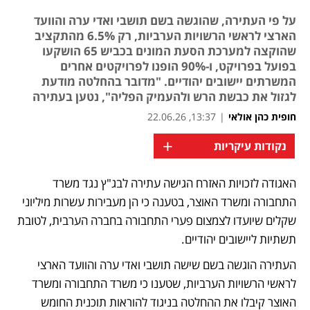
על פי העתירה, שהוגשה בשם תושבי ואדי ערה והוועד
הארצי לראשי הרשויות הערביות, רק 6.5% מהתקציב
שהוקצה למערכת הסעת המונים בכביש 65 הושקעו
בפועל בפרויקט, ו-90% הופנו לפרויקטים אחרים
המשרתים יישובים יהודיים. "מדובר בהחלטה מודעת
לגזול את כבשת הרש ולהעמיק הפליה", נטען בעתירה
חופית כהן אולאי
|
13:37, 22.06.26
+
נקודות עיקריות
האגודה לזכויות האזרח הגישה עתירה לבג"ץ נגד משרד 
התחבורה ומשרד האוצר, בטענה כי הן מעבירות עשרות מיליוני 
שקלים שיועדו לצמצום פערי התחבורה בחברה הערבית, לטובת 
תשתיות ליישובים יהודיים. 
העתירה הוגשה בשם שישה תושבי ואדי ערה והוועד הארצי 
לראשי הרשויות הערביות, שטענו כי משרד התחבורה ומשרד 
האוצר קיבלו את ההחלטה בניגוד להוראות תוכנית החומש 