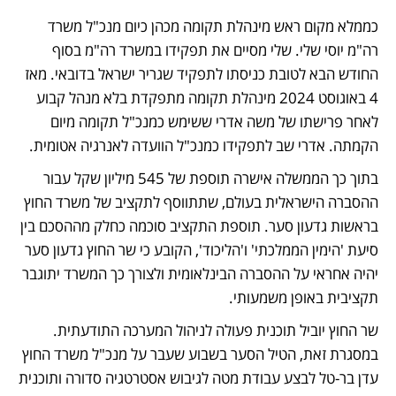
כממלא מקום ראש מינהלת תקומה מכהן כיום מנכ"ל משרד 
רה"מ יוסי שלי. שלי מסיים את תפקידו במשרד רה"מ בסוף 
החודש הבא לטובת כניסתו לתפקיד שגריר ישראל בדובאי. מאז  
4 באוגוסט 2024 מינהלת תקומה מתפקדת בלא מנהל קבוע 
לאחר פרישתו של משה אדרי ששימש כמנכ"ל תקומה מיום 
הקמתה. אדרי שב לתפקידו כמנכ"ל הוועדה לאנרגיה אטומית. 
בתוך כך הממשלה אישרה תוספת של 545 מיליון שקל עבור 
ההסברה הישראלית בעולם, שתתווסף לתקציב של משרד החוץ 
בראשות גדעון סער. תוספת התקציב סוכמה כחלק מההסכם בין 
סיעת 'הימין הממלכתי' ו'הליכוד', הקובע כי שר החוץ גדעון סער 
יהיה אחראי על ההסברה הבינלאומית ולצורך כך המשרד יתוגבר 
תקציבית באופן משמעותי. 
שר החוץ יוביל תוכנית פעולה לניהול המערכה התודעתית. 
במסגרת זאת, הטיל הסער בשבוע שעבר על מנכ"ל משרד החוץ 
עדן בר-טל לבצע עבודת מטה לגיבוש אסטרטגיה סדורה ותוכנית 