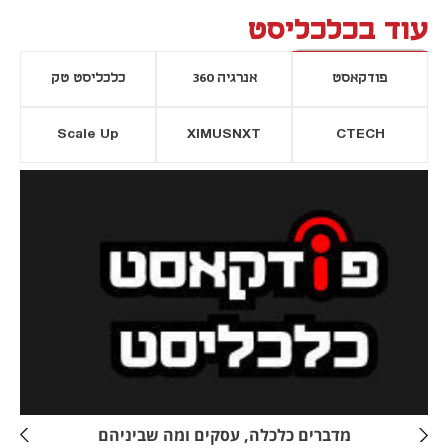
עוד בכלכליסט
פודקאסט
אנרגיה 360
כלכליסט טק
Scale Up
XIMUSNXT
CTECH
יסייה חדשה
נפתח בכרטיסייה חדשה
מדברים כלכלה, עסקים ומה שביניהם