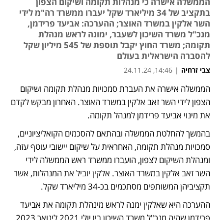
הממשלה אישרה כי מנהלות תקומה ושיקום הצפון
בתקציב של 34 מיליארד שקל יעברו ממשרד רה"מ לידי
השר אלקין במשרד האוצר; ההערכה: אביעד פרידמן,
מנכ"ל משרד השיכון לשעבר, ימונה לראש מנהלת
תקומה; משרד החוץ יקבל תוספת של 545 מיליון שקל
להסברה הישראלית בעולם
צבי זרחיה
|
14:46, 24.11.24
הממשלה אישרה את העברת סמכויות מנהלת תקומה ושיקום 
הצפון 
לידי השר זאב אלקין במשרד האוצר
. האחרון מבקש לקדם 
את מינוי אביעד פרידמן למנהל תקומה.
בהמשך להחלטת הממשלה ובהתאם להסכמים הקואליציוניים, 
סמכויות מנהלת תקומה, האחראית על שיקום יישובי עוטף עזה, 
ומנהלת השיקום לצפון, הועברו ממשרד ראש הממשלה לידי 
השר זאב אלקין במשרד האוצר. אלקין יוביל את המנהלות, אשר 
תקציביהן המשותפים מסתכמים בכ-34 מיליארד שקל.
ההערכה היא שאלקין ימנה לראש מינהלת תקומה את אביעד 
פרידמן שהיה מנכ"ל משרד השיכון בין יולי 2021 לינואר 2023. 