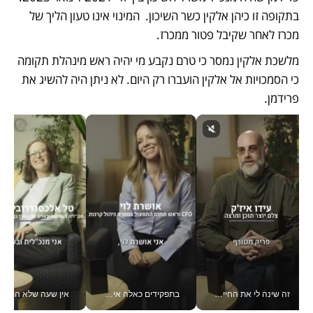
בתקופה זו כיהן אלקין כשר השיכון.  המינוי אינו טעון הליך של 
מכרז לאחר שקיבל פטור ממכרז. 
מלשכת אלקין נמסר כי טרם נקבע מי יהיה ראש מינהלת תקומה 
כי הסמכויות אל אלקין הועברו רק היום. לא ניתן היה להשיג את 
פרידמן. 
זה שינה לי את החיים: איך עידו איז'ק הופך את הסמארטפון לכלי צילום מקצועי_v
בתפקידים כאלה אי אפשר לחכות: אושרת לוי מניעה השקעות ענק מהטלפון_v
אין שעה שלא התעסקתי במשבר - טל אלכסנדרוביץ’ שגב מנהלת משברים