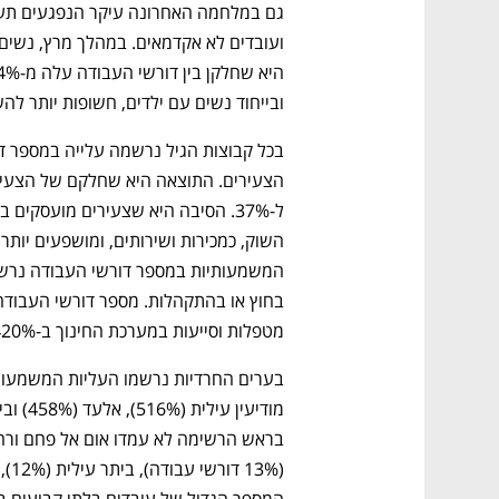
ובייחוד נשים עם ילדים, חשופות יותר ל
מטפלות וסייעות במערכת החינוך ב-420% ושל עובדי ספורט וכושר ב-348%.