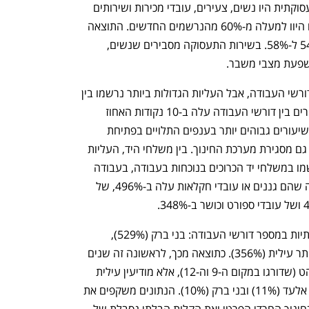
גם במלחמה האחרונה עיקר הנפגעים תעסוקתית היו נשים, צעירים, עובדי מכירות ושירותים 
ועובדים לא אקדמאים. במהלך מרץ, נשים היוו למעלה מ-60% מהנרשמים החדשים. התוצאה 
היא שחלקן בין דורשי העבודה עלה מ-54% ל-58%. בשירות התעסוקה מסבירים שנשים, 
השפעת מצבי משבר.  
בכל קבוצות הגיל נרשמה עלייה במספר דורשי העבודה, אבל העליות הגדולות ביותר נרשמו בין 
הצעירים. התוצאה היא שחלקם של הצעירים בין דורשי העבודה עלה ב-10 נקודות האחוז 
ל-37%. הסיבה היא שצעירים מועסקים בשיעורים גבוהים יותר בענפים התלויים בפתיחת 
השוק, כמכירות ושירותים, ומושפעים יותר גם מסגירת מערכת החינוך. בין משלחי היד, העליות 
המשמעותיות במספר דורשי העבודה נרשמו במשלחי יד הכרוכים בנוכחות בעבודה, בעבודה 
בחוץ או בהתקהלות. מספר דורשי העבודה שהם גננים או עובדי חקלאות עלה ב-496%, של 
בערים החרדיות נרשמו העליות המשמעותיות במספר דורשי העבודה: בני ברק (529%), 
מודיעין עילית (516%), אלעד (458%) וביתר עילית (356%). כתוצאה מכך, לראשונה זה שנים 
בראש הרשימה לא עמדו אום אל פחם ורהט (שדורגו במקום ה-9 וה-12), אלא מודיעין עילית 
(13% דורשי עבודה), ביתר עילית (12%), אלעד (11%) ובני ברק (10%). הנתונים משקפים את 
המספר הגדול של עובדים בלתי קבועים בחינוך החרדי הפרטי ואת הקלות הבלתי נסבלת של 