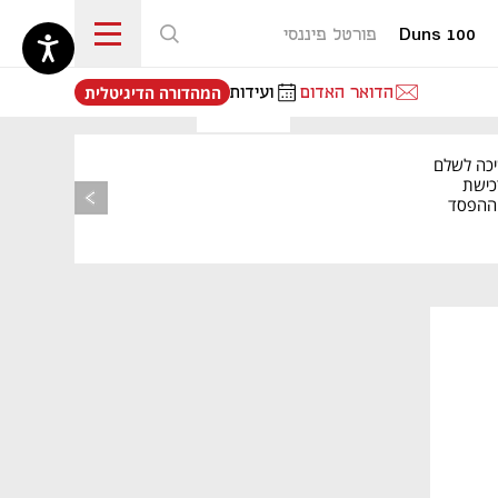
Duns 100
פורטל פיננסי
נפתח בכרטיסייה חדשה
הדואר האדום
ועידות
המהדורה הדיגיטלית
יכה לשלם
כישת
BASE: ההפסד
הרבעוני זינק ל-76