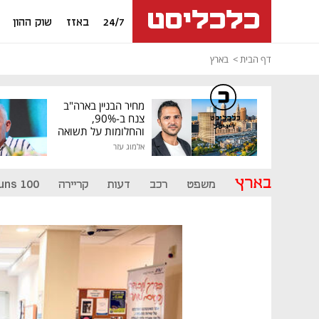
24/7
באזז
שוק ההון
דף הבית
בארץ
מחיר הבניין בארה"ב
צנח ב-90%,
כלכליסט
דיגיטל
והחלומות על תשואה
גבוהה התנפצו
אלמוג עזר
בארץ
משפט
רכב
דעות
קריירה
uns 100