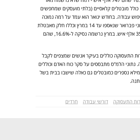
משבר הקורונה. שיעור האבטלה המורחב כולל מובטלים קלאסיים (בלתי מועסקים שמחפשים 
עבודה) וכן אנשים בחל"ת ומתייאשים מחיפוש עבודה. בחודש ינואר הוא עמד על רמה נמוכה 
מאוד של 4.2% שהם 192 אלף איש. בנתוני פברואר שנאספו עד 14 במרץ וכללו חלק מאבטלת 
המלחמה נרשמה עלייה ל-7.8% שהם 356 אלף איש. במרץ נרשמה נסיקה ל-16.6%, שהם 
מדובר על שיטות מדידה שונות. נתוני שירות התעסוקה כוללים בעיקר אנשים שמצפים לקבל 
דמי אבטלה ולכן נרשמו בשירות התעסוקה. נתוני הלמ"ס מתבססים על סקר כוח האדם וכוללים 
כל מי שענה שלא עבד בשבוע האחרון. ממילא נספרים כמובטלים גם כאלה שישבו בבית בשל 
נה.
ות התעסוקה
דורשי עבודה
חרדים