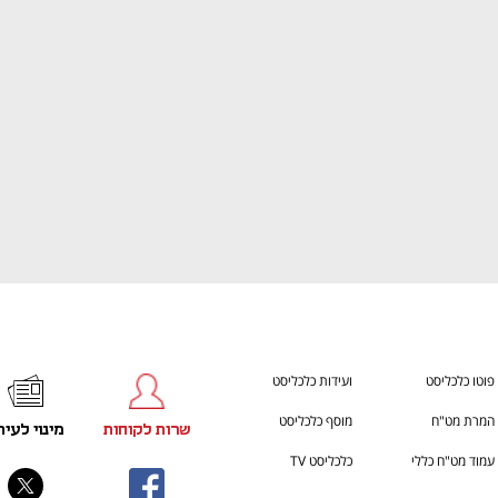
ענף במתח גבוה
מדברים כלכלה, עסקים ומה שב
פוטו כלכליסט
ועידות כלכליסט
המרת מט"ח
מוסף כלכליסט
שרות לקוחות
מינוי לעית
עמוד מט"ח כללי
כלכליסט TV