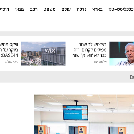
כלכליסט-טק
בארץ
נדל"ן
עולם
משפט
רכב
פנאי
מוסף
באלטשולר שחם
וויקס ממש
מפיקים לקחים: "זה
ביוקר על ר
כבר לא 'וואן מן' שואו
44
של גילעד"
אלמוג עזר
סופי שולמן
מיליון דולר
D