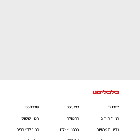
CTech – the
הבית של ההייטק הישראלי
כתבו לנו
המערכת
פודקאסט
המייל האדום
ההנהלה
תנאי שימוש
מדיניות פרטיות
פרסמו אצלנו
הפוך לדף הבית