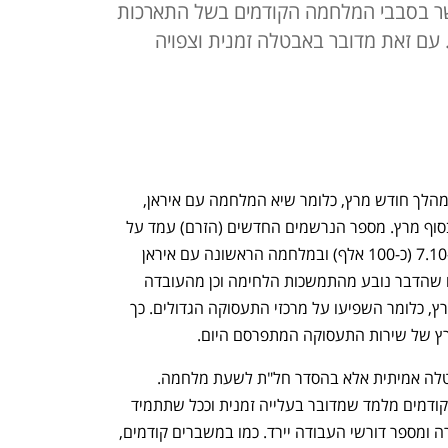
ר בסבבי המלחמה הקודמים בשל התארכות
 עם זאת מדובר באבטלה זמנית וצפויה
מספר דורשי העבודה גדל יותר מפי 2.5 במהלך חודש מרץ, כלומר שיא המלחמה עם איראן, 
מ-155 אלף בחודש פברואר ל-396 אלף בסוף מרץ. מספר הנרשמים החדשים (הזרם) עמד על 
257 אלף, יותר מכפול מאשר במלחמת ה-7.10 (כ-100 אלף) ובמלחמה הראשונה עם איראן 
(כ-130 אלף). בשירות התעסוקה מעריכים שהדבר נובע מהתמשכות הלחימה וכן מהעובדה 
שהטילים התמקדו במידה רבה במרכז הארץ, כלומר השפיעו על מרכזי התעסוקה הגדולים. כך 
רץ של שירות התעסוקה המתפרסם היום. 
יש לזכור שבסופו של דבר לא מדובר באבטלה אמיתית אלא בהסדר חל"ת לשעת מלחמה. 
הניסיון מסגרי הקורונה וסבבי המלחמה הקודמים מלמד שמדובר בעלייה זמנית וככל שתתמיד 
הפסקת האש כך יחזור שוק העבודה לשגרה ומספר דורשי העבודה יירד. כמו במשברים קודמים, 