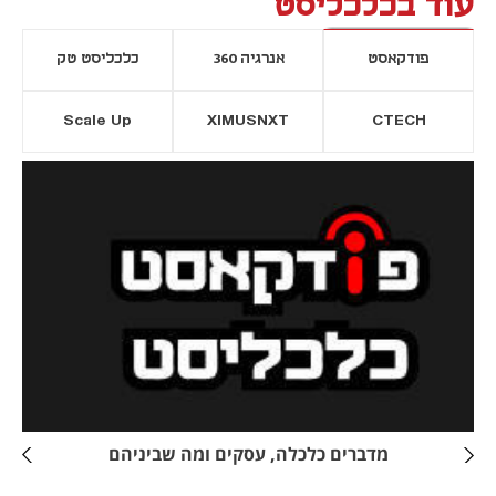
עוד בכלכליסט
פודקאסט
אנרגיה 360
כלכליסט טק
Scale Up
XIMUSNXT
CTECH
יסייה חדשה
נפתח בכרטיסייה חדשה
מדברים כלכלה, עסקים ומה שביניהם