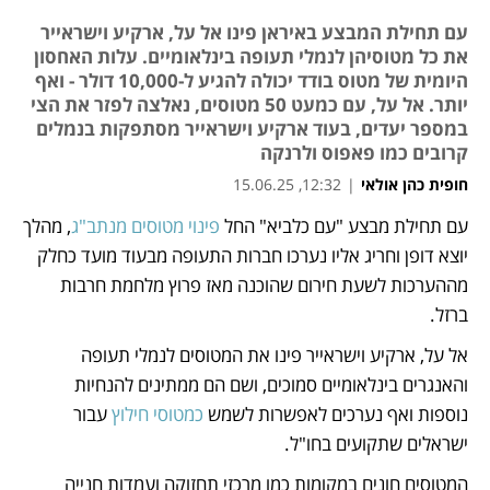
עם תחילת המבצע באיראן פינו אל על, ארקיע וישראייר
את כל מטוסיהן לנמלי תעופה בינלאומיים. עלות האחסון
היומית של מטוס בודד יכולה להגיע ל-10,000 דולר - ואף
יותר. אל על, עם כמעט 50 מטוסים, נאלצה לפזר את הצי
במספר יעדים, בעוד ארקיע וישראייר מסתפקות בנמלים
קרובים כמו פאפוס ולרנקה
חופית כהן אולאי
|
12:32, 15.06.25
עם תחילת מבצע "עם כלביא" החל 
פינוי מטוסים מנתב"ג
, מהלך 
נפתח בכרטיסייה חדשה
נפתח בכרטיסייה חדשה
יוצא דופן וחריג אליו נערכו חברות התעופה מבעוד מועד כחלק 
מההערכות לשעת חירום שהוכנה מאז פרוץ מלחמת חרבות 
ברזל.
אל על, ארקיע וישראייר פינו את המטוסים לנמלי תעופה 
והאנגרים בינלאומיים סמוכים, ושם הם ממתינים להנחיות 
נוספות ואף נערכים לאפשרות לשמש 
כמטוסי חילוץ
 עבור 
ישראלים שתקועים בחו"ל.
המטוסים חונים במקומות כמו מרכזי תחזוקה ועמדות חנייה 