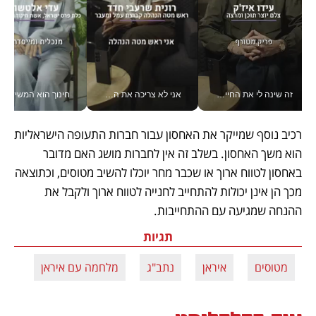
זה שינה לי את החיים: איך עידו איז'ק הופך את הסמארטפון לכלי צילום מקצועי_v
אני לא צריכה את המשרד: רונית שרעבי-חדד מנהלת ארגון של 30000 עובדים מכל מקום_v
חינוך הוא המש
רכיב נוסף שמייקר את האחסון עבור חברות התעופה הישראליות 
הוא משך האחסון. בשלב זה אין לחברות מושג האם מדובר 
באחסון לטווח ארוך או שכבר מחר יוכלו להשיב מטוסים, וכתוצאה 
מכך הן אינן יכולות להתחייב לחנייה לטווח ארוך ולקבל את 
ההנחה שמגיעה עם ההתחייבות.
תגיות
מטוסים
איראן
נתב"ג
מלחמה עם איראן