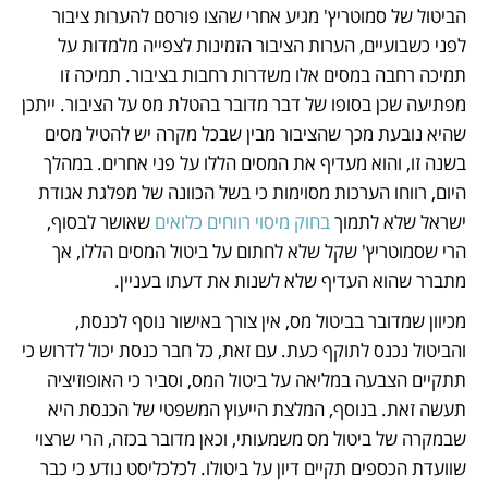
הביטול של סמוטריץ' מגיע אחרי שהצו פורסם להערות ציבור 
לפני כשבועיים, הערות הציבור הזמינות לצפייה מלמדות על 
תמיכה רחבה במסים אלו משדרות רחבות בציבור. תמיכה זו 
מפתיעה שכן בסופו של דבר מדובר בהטלת מס על הציבור. ייתכן 
שהיא נובעת מכך שהציבור מבין שבכל מקרה יש להטיל מסים 
בשנה זו, והוא מעדיף את המסים הללו על פני אחרים. במהלך 
היום, רווחו הערכות מסוימות כי בשל הכוונה של מפלגת אגודת 
ישראל שלא לתמוך 
בחוק מיסוי רווחים כלואים
 שאושר לבסוף, 
הרי שסמוטריץ' שקל שלא לחתום על ביטול המסים הללו, אך 
מתברר שהוא העדיף שלא לשנות את דעתו בעניין. 
מכיוון שמדובר בביטול מס, אין צורך באישור נוסף לכנסת, 
והביטול נכנס לתוקף כעת. עם זאת, כל חבר כנסת יכול לדרוש כי 
תתקיים הצבעה במליאה על ביטול המס, וסביר כי האופוזיציה 
תעשה זאת. בנוסף, המלצת הייעוץ המשפטי של הכנסת היא 
שבמקרה של ביטול מס משמעותי, וכאן מדובר בכזה, הרי שרצוי 
שוועדת הכספים תקיים דיון על ביטולו. לכלכליסט נודע כי כבר 