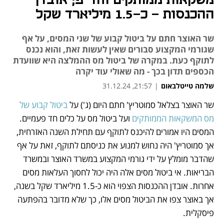
משקאות ממותקים וחד"פ; אובדן
ההכנסות - כ-1.5 מיליארד שקל
שר האוצר חתם על ביטול קבוע של שני המסים, על אף
שגורמי המקצוע סבורים שאין לעשות זאת, והוא נכנס
לתוקף כעת. במקרה של ביטול מס ההמלצה היא שוועדת
הכספים תדון בכך - מה שאולי עוד יקרה
שלמה טייטלבאום
|
21:57, 31.12.24
שר האוצר בצלאל סמוטריץ' חתם היום (ג') על 
ביטול קבוע של 
נפתח בכרטיסייה חדשה
נפתח בכרטיסייה חדשה
מס המשקאות הממותקים
 ועל ביטול מס על כלים חד פעמיים. 
המסים היו אמורים להיכנס לתוקף עם תחילת השנה האזרחית, 
אך סמוטריץ' היה נחוש למנוע את כניסתם לתוקף, זאת על אף 
שהדבר מומלץ על ידי גורמי המקצוע במשרד האוצר ובמשרד 
הבריאות. אי ביטול מסים אלה היה יכול לחסוך העלאות מסים 
אחרות. אובדן ההכנסות הצפוי הוא כ-1.5 מיליארד שקל בשנה, 
אך באוצר צפו את הביטול מסים אלו, כך שלא מדובר בהפתעה 
פיסקלית. 