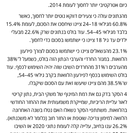
כיום אטרקטיבי יותר לחסוך לעומת 2014.
מהנתונים עולה כי צעירים דווקא נוטים יותר לחסוך, כאשר 
60.8% מגילאי 18–24 ציינו שיחסכו את הסכום, לעומת 15.4% 
בלבד מגילאי 45–54. עוד בולט בנתונים שרק 22.6% מבעלי 
ילדים עד גיל 18 ציינו כי ישתמשו בסכום כדי לחסוך. 
23.1% מהנשאלים ציינו כי ישתמשו בסכום לצורך פירעון 
הלוואות. במגזר החרדי והערבי הנתון הזה בולט, כשמעל ל־38% 
מהערבים ו־31% מהחרדים השיבו שזה יהיה השימוש לכסף. עוד 
בולט השימוש בכסף לפירעון הלוואות בקרב גילאי 45–54, 
ש־38.5% מהם ציינו שיעשו זאת עם הסכום שיקבלו. 
4 הסקר בדק גם את רמת המינוף של משקי הבית, נתון קריטי 
לאור עליית הריביות, שמייקרת משמעותית את ההחזר החודשי 
בהלוואות. משתתפי הסקר נשאלו האם נטלו בשנה האחרונה 
הלוואה למימון צריכה שוטפת או החזר חוב (כלומר לא משכנתא). 
26.2% ענו בחיוב, עלייה קלה לעומת נתוני 2020 אז השיבו 