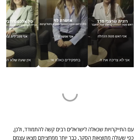
אני לא צריכה את המשרד: רונית שרעבי-חדד מנהלת ארגון של 30000 עובדים מכל מקום_v
בתפקידים כאלה אי אפשר לחכות: אושרת לוי מניעה השקעות ענק מהטלפון_v
אין שעה שלא התעסקתי במשבר - טל אלכסנדרוביץ’ שגב מנהלת משברים
עם התייקרויות שכאלה לישראלים רבים קשה להתמודד, ולכן, 
כפי שעולה מתוצאות הסקר, כבר יותר ממחציתם מצאו עצמם 