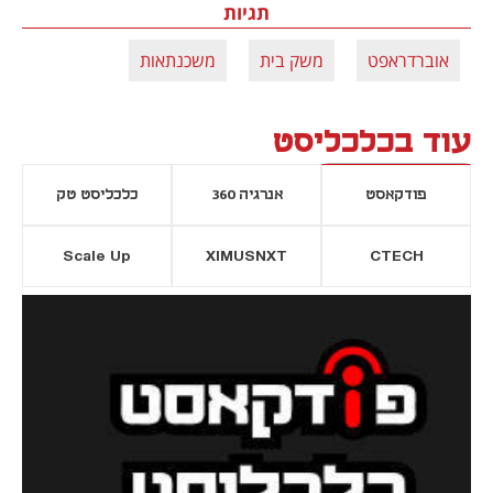
תגיות
אוברדראפט
משק בית
משכנתאות
עוד בכלכליסט
פודקאסט
אנרגיה 360
כלכליסט טק
Scale Up
XIMUSNXT
CTECH
יסייה חדשה
נפתח בכרטיסייה חדשה