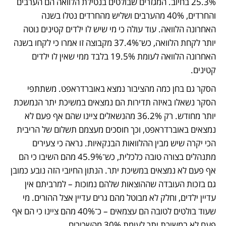
25.3% בחיוב. המגזרים שבולטים בנטילת הלוואה הם הערבים 
והחרדים, 40% מהערבים ושליש מהחרדים נטלו בשנה 
האחרונה הלוואה. עוד עולה כי מי שיש לו ילדים קטינים נוטה 
יותר לקחת הלוואה, כש־37.4% מקבוצה זו אמרו כי לקחו בשנה 
האחרונה הלוואה לעומת 19.5% בלבד ממי שאין לו ילדים 
קטינים. 
הסקר גם בחן כמה מהציבור נמצא באוברדראפט. משתתפי 
הסקר נשאלו באיזה תדירות הם נמצאים במשיכת יתר הנמשכת 
יותר מחודש. רק 36.2% מהנשאלים ציינו שהם אף פעם לא 
נמצאים באוברדראפט, וכך חוסכים מעצמם תשלום של הריבית 
הכי יקרה שיש מבין ההלוואות הבנקאיות. נראה כי צעירים 
מתנהלים בצורה טובה כלכלית, כש־45.9% מהם השיבו כי הם 
אף פעם לא נמצאים במשיכת יתר. הנתון החיובי הזה נובע כמובן 
גם בזכות העובדה שההוצאות שלהם נמוכות – למרביתם אין 
עדיין ילדים, וחלק לא מבוטל מהם גרים עדיין אצל ההורים. מי 
שעוד בולטים לטובה הם עצמאים – כ־40% מהם ציינו כי הם אף 
פעם לא במשיכת יתר לעומת 30% מהשכירים. 