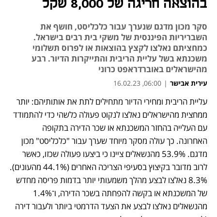
בהוצאה חריגה של 8,000 שקל
סקר מכון מדגם שנערך עבור כלכליסט, חושף את
השבריריות הפיננסית של משקי בית רבים בישראל.
כמחציתם נאלצו לקצץ בהוצאות או לפרוס תשלומי
משכנתא בשל עליית הריבית והתייקרות הדיור. רבע
מהישראלים באוברדראפט כרוני
עירית אבישר
|
06:00, 16.02.23
עליית הריבית ומחירי הדיור מתחילים לתת את אותותיהם: יותר 
נפתח בכרטיסייה חדשה
נפתח בכרטיסייה חדשה
ממחצית מהישראלים נאלצו לנקוט פעולה כלשהי כדי להתמודד 
עם העלייה בהחזר המשכנתא או שכר הדירה בתקופה 
האחרונה. כך עולה מסקר מיוחד שערך עבור "כלכליסט" מכון 
מדגם. 53.9% מהנשאלים ציינו כי ביצעו פעולה שכזו, כאשר 
לרוב מדובר בקיצוץ בסעיפי הצריכה האחרים (44.1% מהעונים). 
8.3% נאלצו לבצע מהלך משמעותי יותר בדמות פריסה מחדש 
של המשכנתא או בקשה להפחתה בשכר הדירה, ו־1.4% 
מהנשאלים נאלצו לבצע את הצעד הדרמטי ביותר ולעבור דירה 