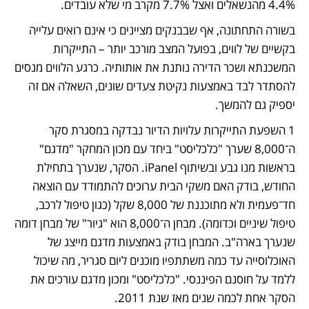
4.4% מהנשאלים ואצל 7.7% מקרב מי שלא עובדים.
בשורה התחתונה, אף שבבנקים מציינים כי אינם רואים עלייה 
בקשיים של לווים, בפועל המצב מורכב יותר – התייקרות 
המשכנתא ושכר הדירה נותנת את אותותיה. כרגע הלווים מנסים 
להסתדר לבד באמצעות נקיטת צעדים שונים, השאלה אם זה 
יספיק גם להמשך.
1 השפעת התייקרות עלויות הדיור נבדקה במסגרת סקר 
ה־8,000 שערך "כלכליסט" ביחד עם מכון המחקר "מדגם" 
בראשות מנו גבע ובשיתוף iPanel. הסקר, שנערך בתחילת 
החודש, בודק האם משקי הבית ערוכים להתמודד עם הוצאה 
חד־פעמית ולא מתוכננת של 8,000 שקל (כגון טיפול לרכב, 
טיפול שיניים וכדומה). מבחן ה־8,000 הוא "גיור" של מבחן דומה 
שנערך בארה"ב. המבחן בודק באמצעות מדגם מייצג של 
האוכלוסייה עד כמה משתתפיו מוכנים ליום סגריר, מה שיכול 
ללמד על חוסנם הפיננסי. "כלכליסט" ומכון מדגם עורכים את 
הסקר אחת לכמה שנים מאז שנת 2011. 