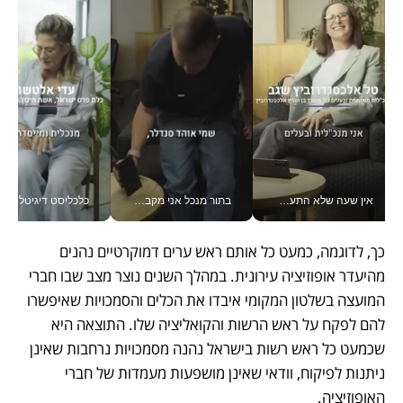
אין שעה שלא התעסקתי במשבר - טל אלכסנדרוביץ’ שגב מנהלת משברים תקשורתיים מכל מקום עם ה- Galaxy Z Fold8 Ultra שלה_v
בתור מנכל אני מקבל מאות החלטות ביום, וה- Galaxy Z Fold8 Ultra עוזר לי לחתוך אותן מהר יותר_v
כלכליסט דיגיטל
כך, לדוגמה, כמעט כל אותם ראש ערים דמוקרטיים נהנים 
מהיעדר אופוזיציה עירונית. במהלך השנים נוצר מצב שבו חברי 
המועצה בשלטון המקומי איבדו את הכלים והסמכויות שאיפשרו 
להם לפקח על ראש הרשות והקואליציה שלו. התוצאה היא 
שכמעט כל ראש רשות בישראל נהנה מסמכויות נרחבות שאינן 
ניתנות לפיקוח, וודאי שאינן מושפעות מעמדות של חברי 
האופוזיציה. 