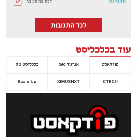
תגובות
לכתיבת תגובה
לכל התגובות
עוד בכלכליסט
פודקאסט
אנרגיה 360
כלכליסט טק
Scale Up
XIMUSNXT
CTECH
יסייה חדשה
נפתח בכרטיסייה חדשה