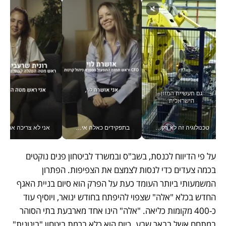
טכנולוגיה זה לא רק בהייטק: גם תעשיית המזון הישראלית מאמצת כלי AI, אוטומציה וניתוח דאטה בזמן אמת
בתפקידים כאלה אי אפשר לחכות: אושרת לוי מניעה השקעות ענק מהטלפון_v
אני לא צריכה את המשרד:
על פי הדיווח לכנסת, בשב"ס ובמשרד לביטחון פנים נוקטים 
בכמה צעדים כדי לנסות לצמצם את הצפיפות. הפתרון 
המשמעותי ביותר העומד כעת על הפרק הוא סיום בניית האגף 
החדש בכלא "אלה" שצפוי להיפתח בחודש ינואר, ויוסיף עוד 
כ-400 מקומות כליאה. "אלה" הינו אחד מארבעת בתי הסוהר 
במתחם אשל בבאר שבע. כיום הוא כלא ברמת ביטחון "בינונית", 