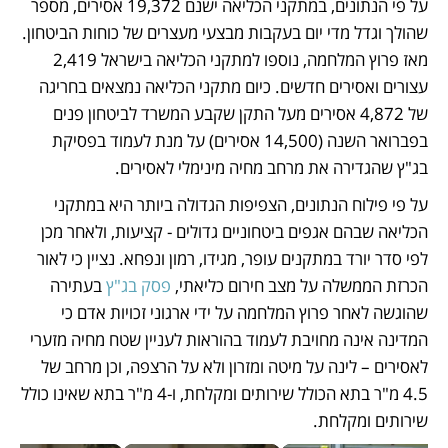
על פי הנתונים, במתקני הכליאה ישנם 19,372 אסירים, מספר 
שהולך וגדל מדי יום בעקבות מבצעי מעצרים של כוחות הביטחון. 
מאז פרוץ המלחמה, נוספו למתקני הכליאה בישראל 2,419 
עצורים ואסירים חדשים. כיום מתקני הכליאה נמצאים בחריגה 
של 4,872 אסירים מעל התקן שקבע המשרד לביטחון פנים 
בפברואר השנה (14,500 אסירים) על מנת לעמוד בפסיקת 
בג"ץ שהגדירה את מרחב מחיה מינימלי לאסירים. 
על פי פילוח הנתונים, הצפיפות הגדולה ביותר היא במתקני 
הכליאה שבהם אגפים ביטחוניים גדולים - קציעות, ולאחר מכן 
לפי סדר יורד במתקנים עופר, מגידו, רמון ונפחא. נציין כי לאור 
הכרזת הממשלה על מצב חירום כליאתי, 
פסק בג"ץ
 בעתירה 
שהוגשה לאחר פרוץ המלחמה על ידי ארגוני זכויות אדם כי 
המדינה אינה מחויבת לעמוד בהוראות לעניין שטח מחיה מזערי 
לאסירים – לינה על מיטה ומזרון ולא על הרצפה, וכן מרחב של 
4.5 מ"ר בתא הכולל שירותים ומקלחת, ו-4 מ"ר בתא שאינו כולל 
שירותים ומקלחת.