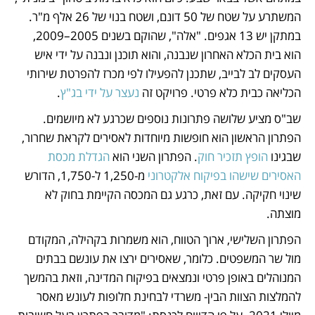
המשתרע על שטח של 50 דונם, ושטח בנוי של 26 אלף מ"ר. 
במתקן יש 13 אגפים. "אלה", שהוקם בשנים 2005–2009, 
הוא בית הכלא האחרון שנבנה, והוא תוכנן ונבנה על ידי איש 
העסקים לב לבייב, שתכנן להפעילו לפי מכרז להפרטת שירותי 
הכליאה כבית כלא פרטי. פרויקט זה 
נעצר על ידי בג"ץ
.
שב"ס מציע שלושה פתרונות נוספים שכרגע לא מיושמים. 
הפתרון הראשון הוא חופשות מיוחדות לאסירים לקראת שחרור, 
שבגינו 
הופץ תזכיר חוק
. הפתרון השני הוא 
הגדלת מכסת 
האסירים שישהו בפיקוח אלקטרוני
 מ-1,250 ל-1,750, הדורש 
שינוי חקיקה. עם זאת, כרגע גם המכסה הקיימת בחוק לא 
מוצתה. 
הפתרון השלישי, ארוך הטווח, הוא משמרות בקהילה, המקודם 
מול שר המשפטים. כלומר, שאסירים ירצו את עונשם בבתים 
המנוהלים באופן פרטי ונמצאים בפיקוח המדינה, וזאת בהמשך 
להמלצות הצוות הבין- משרדי לבחינת חלופות לעונש מאסר 